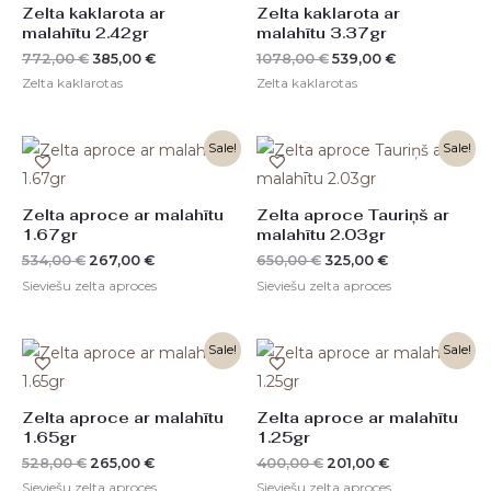
Zelta kaklarota ar
Zelta kaklarota ar
malahītu 2.42gr
malahītu 3.37gr
772,00
€
385,00
€
1078,00
€
539,00
€
Zelta kaklarotas
Zelta kaklarotas
Original
Current
Original
Current
Sale!
Sale!
price
price
price
price
was:
is:
was:
is:
534,00 €.
267,00 €.
650,00 €.
325,00 €.
Zelta aproce ar malahītu
Zelta aproce Tauriņš ar
1.67gr
malahītu 2.03gr
534,00
€
267,00
€
650,00
€
325,00
€
Sieviešu zelta aproces
Sieviešu zelta aproces
Original
Current
Original
Current
Sale!
Sale!
price
price
price
price
was:
is:
was:
is:
528,00 €.
265,00 €.
400,00 €.
201,00 €.
Zelta aproce ar malahītu
Zelta aproce ar malahītu
1.65gr
1.25gr
528,00
€
265,00
€
400,00
€
201,00
€
Sieviešu zelta aproces
Sieviešu zelta aproces