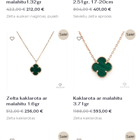
malahītu1.32gr
2.51gr, 17-20cm
422,00
€
212,00
€
804,00
€
401,00
€
Zelta auskari nagliņas, puseti
Sieviešu zelta aproces
Original
Current
Original
Current
Sale!
Sale!
price
price
price
price
was:
is:
was:
is:
512,00 €.
256,00 €.
1188,00 €.
593,00 €.
Zelta kaklarota ar
Kaklarota ar malahītu
malahītu 1.6gr
3.71gr
512,00
€
256,00
€
1188,00
€
593,00
€
Zelta kaklarotas
Zelta kaklarotas
Original
Current
Original
Current
Sale!
Sale!