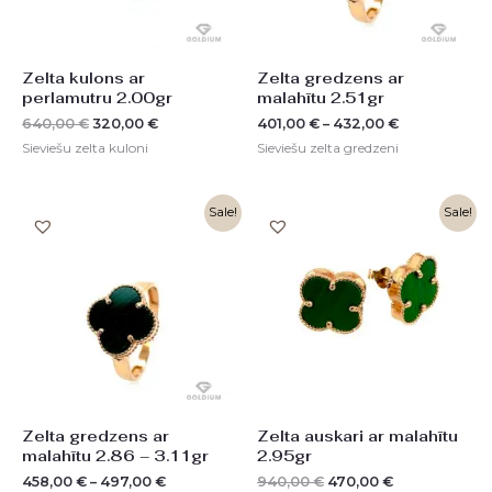
Zelta kulons ar
Zelta gredzens ar
perlamutru 2.00gr
malahītu 2.51gr
640,00
€
320,00
€
401,00
€
–
432,00
€
Sieviešu zelta kuloni
Sieviešu zelta gredzeni
Original
Current
Sale!
Sale!
price
price
was:
is:
940,00 €.
470,00 €.
Zelta gredzens ar
Zelta auskari ar malahītu
malahītu 2.86 – 3.11gr
2.95gr
458,00
€
–
497,00
€
940,00
€
470,00
€