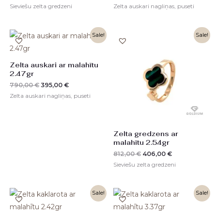
Sieviešu zelta gredzeni
Zelta auskari nagliņas, puseti
Original
Current
Original
Current
Sale!
Sale!
price
price
price
price
was:
is:
was:
is:
790,00 €.
395,00 €.
812,00 €.
406,00 €.
Zelta auskari ar malahītu
2.47gr
790,00
€
395,00
€
Zelta auskari nagliņas, puseti
Zelta gredzens ar
malahītu 2.54gr
812,00
€
406,00
€
Sieviešu zelta gredzeni
Original
Current
Original
Current
Sale!
Sale!
price
price
price
price
was:
is:
was:
is:
772,00 €.
385,00 €.
1078,00 €.
539,00 €.