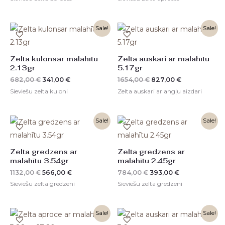
Original
Current
Original
Current
Sale!
Sale!
price
price
price
price
was:
is:
was:
is:
682,00 €.
341,00 €.
1654,00 €.
827,00 €.
Zelta kulonsar malahītu
Zelta auskari ar malahītu
2.13gr
5.17gr
682,00
€
341,00
€
1654,00
€
827,00
€
Sieviešu zelta kuloni
Zelta auskari ar angļu aizdari
Original
Current
Original
Current
Sale!
Sale!
price
price
price
price
was:
is:
was:
is:
1132,00 €.
566,00 €.
784,00 €.
393,00 €.
Zelta gredzens ar
Zelta gredzens ar
malahītu 3.54gr
malahītu 2.45gr
1132,00
€
566,00
€
784,00
€
393,00
€
Sieviešu zelta gredzeni
Sieviešu zelta gredzeni
Original
Current
Original
Current
Sale!
Sale!
price
price
price
price