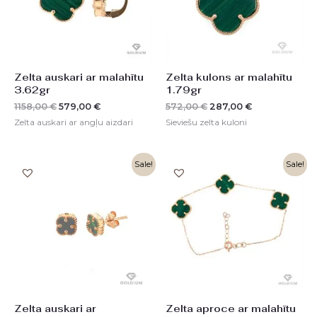
Zelta auskari ar malahītu
Zelta kulons ar malahītu
3.62gr
1.79gr
1158,00
€
579,00
€
572,00
€
287,00
€
Zelta auskari ar angļu aizdari
Sieviešu zelta kuloni
Original
Current
Original
Current
Sale!
Sale!
price
price
price
price
was:
is:
was:
is:
422,00 €.
212,00 €.
804,00 €.
401,00 €.
Zelta auskari ar
Zelta aproce ar malahītu