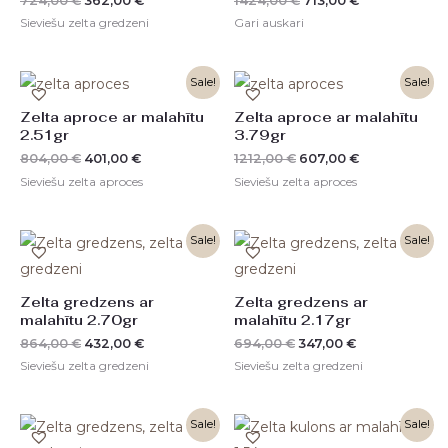
724,00
€
362,00
€
1424,00
€
713,00
€
Sieviešu zelta gredzeni
Gari auskari
Original
Current
Original
Current
Sale!
Sale!
price
price
price
price
was:
is:
was:
is:
Zelta aproce ar malahītu
Zelta aproce ar malahītu
804,00 €.
401,00 €.
1212,00 €.
607,00 €.
2.51gr
3.79gr
804,00
€
401,00
€
1212,00
€
607,00
€
Sieviešu zelta aproces
Sieviešu zelta aproces
Original
Current
Original
Current
Sale!
Sale!
price
price
price
price
was:
is:
was:
is:
864,00 €.
432,00 €.
694,00 €.
347,00 €.
Zelta gredzens ar
Zelta gredzens ar
malahītu 2.70gr
malahītu 2.17gr
864,00
€
432,00
€
694,00
€
347,00
€
Sieviešu zelta gredzeni
Sieviešu zelta gredzeni
Original
Current
Original
Current
Sale!
Sale!
price
price
price
price