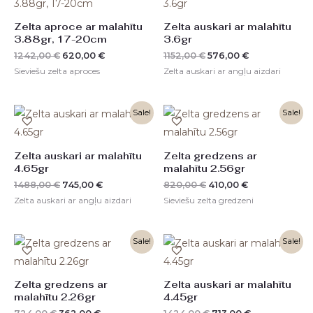
was:
is:
was:
is:
1242,00 €.
620,00 €.
1152,00 €.
576,00 €.
Zelta aproce ar malahītu
Zelta auskari ar malahītu
3.88gr, 17-20cm
3.6gr
1242,00
€
620,00
€
1152,00
€
576,00
€
Sieviešu zelta aproces
Zelta auskari ar angļu aizdari
Original
Current
Original
Current
Sale!
Sale!
price
price
price
price
was:
is:
was:
is:
1488,00 €.
745,00 €.
820,00 €.
410,00 €.
Zelta auskari ar malahītu
Zelta gredzens ar
4.65gr
malahītu 2.56gr
1488,00
€
745,00
€
820,00
€
410,00
€
Zelta auskari ar angļu aizdari
Sieviešu zelta gredzeni
Original
Current
Original
Current
Sale!
Sale!
price
price
price
price
was:
is:
was:
is:
724,00 €.
362,00 €.
1424,00 €.
713,00 €.
Zelta gredzens ar
Zelta auskari ar malahītu
malahītu 2.26gr
4.45gr