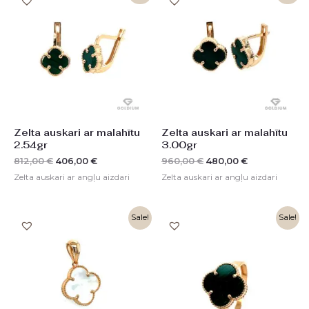
price
price
price
price
was:
is:
was:
is:
812,00 €.
406,00 €.
960,00 €.
480,00 €.
Zelta auskari ar malahītu
Zelta auskari ar malahītu
2.54gr
3.00gr
812,00
€
406,00
€
960,00
€
480,00
€
Zelta auskari ar angļu aizdari
Zelta auskari ar angļu aizdari
Original
Current
Sale!
Sale!
price
price
was:
is:
640,00 €.
320,00 €.