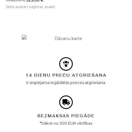
1046,00
€
523,00
€
Zelta auskari nagliņas, puseti
14 DIENU PREČU ATGRIEŠANA
Ir iespējama iegādātās preces atgriešana.
BEZMAKSAS PIEGĀDE
*Sākot no 300 EUR vērtības