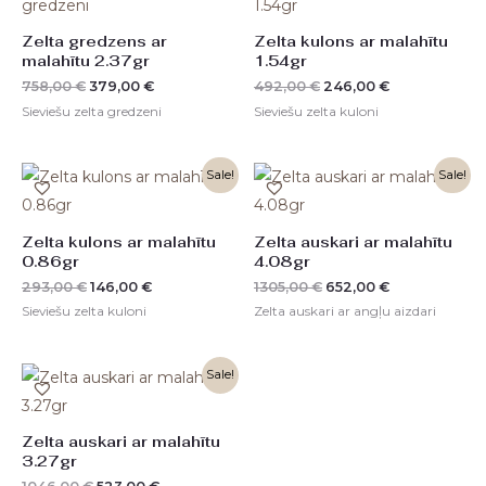
was:
is:
was:
is:
758,00 €.
379,00 €.
492,00 €.
246,00 €.
Zelta gredzens ar
Zelta kulons ar malahītu
malahītu 2.37gr
1.54gr
758,00
€
379,00
€
492,00
€
246,00
€
Sieviešu zelta gredzeni
Sieviešu zelta kuloni
Original
Current
Original
Current
Sale!
Sale!
price
price
price
price
was:
is:
was:
is:
293,00 €.
146,00 €.
1305,00 €.
652,00 €.
Zelta kulons ar malahītu
Zelta auskari ar malahītu
0.86gr
4.08gr
293,00
€
146,00
€
1305,00
€
652,00
€
Sieviešu zelta kuloni
Zelta auskari ar angļu aizdari
Original
Current
Sale!
price
price
was:
is:
1046,00 €.
523,00 €.
Zelta auskari ar malahītu
3.27gr