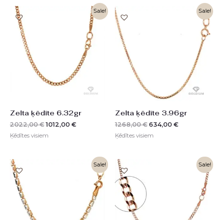
Original
Current
Original
Current
Sale!
Sale!
price
price
price
price
was:
is:
was:
is:
2022,00 €.
1012,00 €.
1268,00 €.
634,00 €.
Zelta ķēdīte 6.32gr
Zelta ķēdīte 3.96gr
2022,00
€
1012,00
€
1268,00
€
634,00
€
Ķēdītes visiem
Ķēdītes visiem
Original
Current
Original
Current
Sale!
Sale!
price
price
price
price
was:
is:
was:
is:
1206,00 €.
603,00 €.
1748,00 €.
874,00 €.