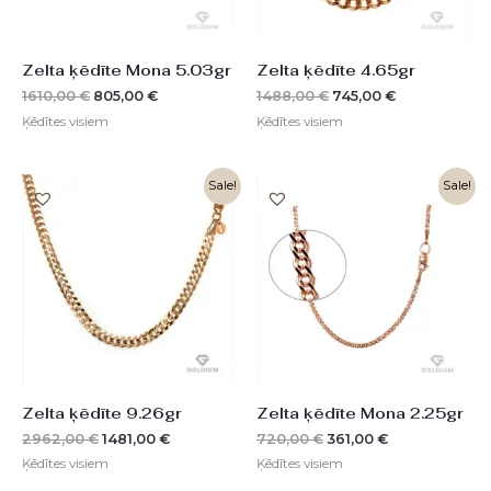
Zelta ķēdīte Mona 5.03gr
Zelta ķēdīte 4.65gr
1610,00
€
805,00
€
1488,00
€
745,00
€
Ķēdītes visiem
Ķēdītes visiem
Original
Current
Original
Current
Sale!
Sale!
price
price
price
price
was:
is:
was:
is:
2962,00 €.
1481,00 €.
720,00 €.
361,00 €.
Zelta ķēdīte 9.26gr
Zelta ķēdīte Mona 2.25gr
2962,00
€
1481,00
€
720,00
€
361,00
€
Ķēdītes visiem
Ķēdītes visiem