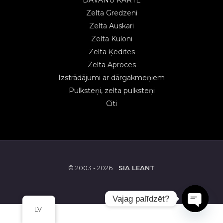
DĀVANU KARTE
Zelta Gredzeni
Zelta Auskari
Zelta Kuloni
Zelta Ķēdītes
Zelta Aproces
Izstrādājumi ar dārgakmeņiem
Pulksteņi, zelta pulksteņi
Citi
© 2003 - 2026
SIA LEANT
Vajag palīdzēt?
LV
OPEN
CHATY