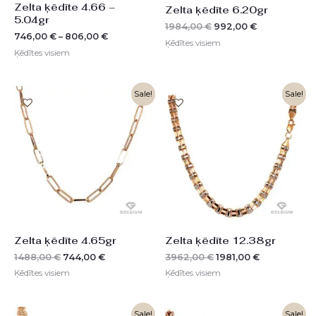
Zelta ķēdīte 4.66 –
Zelta ķēdīte 6.20gr
5.04gr
1984,00
€
992,00
€
746,00
€
–
806,00
€
Ķēdītes visiem
Ķēdītes visiem
Original
Current
Original
Current
Sale!
Sale!
price
price
price
price
was:
is:
was:
is:
1488,00 €.
744,00 €.
3962,00 €.
1981,00 €.
Zelta ķēdīte 4.65gr
Zelta ķēdīte 12.38gr
1488,00
€
744,00
€
3962,00
€
1981,00
€
Ķēdītes visiem
Ķēdītes visiem
Original
Current
Original
Current
Sale!
Sale!