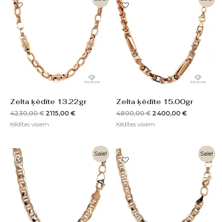
price
price
price
price
was:
is:
was:
is:
4230,00 €.
2115,00 €.
4800,00 €.
2400,00 €
Zelta ķēdīte 13.22gr
Zelta ķēdīte 15.00gr
4230,00
€
2115,00
€
4800,00
€
2400,00
€
Ķēdītes visiem
Ķēdītes visiem
Sale!
Sale!