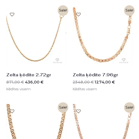
Original
Current
Original
Current
Sale!
Sale!
price
price
price
price
was:
is:
was:
is:
871,00 €.
436,00 €.
2548,00 €.
1274,00 €.
Zelta ķēdīte 2.72gr
Zelta ķēdīte 7.96gr
871,00
€
436,00
€
2548,00
€
1274,00
€
Ķēdītes visiem
Ķēdītes visiem
Original
Current
Sale!
Sale!
price
price
was:
is:
3334,00 €.
1667,00 €.