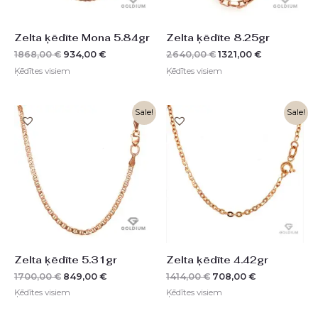
Zelta ķēdīte Mona 5.84gr
Zelta ķēdīte 8.25gr
1868,00
€
934,00
€
2640,00
€
1321,00
€
Ķēdītes visiem
Ķēdītes visiem
Original
Current
Original
Current
Sale!
Sale!
price
price
price
price
was:
is:
was:
is:
1700,00 €.
849,00 €.
1414,00 €.
708,00 €.
Zelta ķēdīte 5.31gr
Zelta ķēdīte 4.42gr
1700,00
€
849,00
€
1414,00
€
708,00
€
Ķēdītes visiem
Ķēdītes visiem