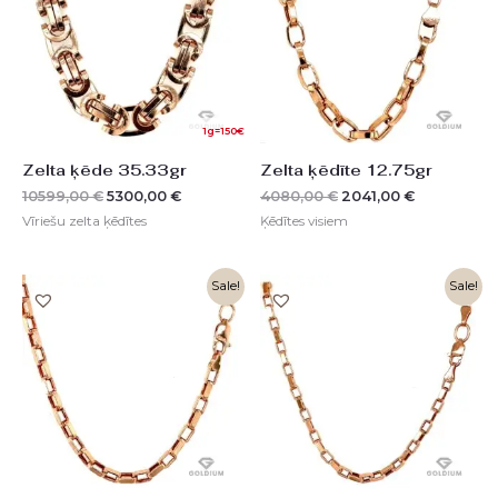
1g=150€
Zelta ķēde 35.33gr
Zelta ķēdīte 12.75gr
10599,00
€
5300,00
€
4080,00
€
2041,00
€
Vīriešu zelta ķēdītes
Ķēdītes visiem
Original
Current
Sale!
Sale!
price
price
was:
is:
2294,00 €.
1147,00 €.