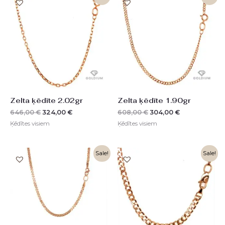
price
price
price
price
was:
is:
was:
is:
646,00 €.
324,00 €.
608,00 €.
304,00 €.
Zelta ķēdīte 2.02gr
Zelta ķēdīte 1.90gr
646,00
€
324,00
€
608,00
€
304,00
€
Ķēdītes visiem
Ķēdītes visiem
Original
Current
Original
Current
Sale!
Sale!
price
price
price
price
was:
is:
was:
is:
1610,00 €.
805,00 €.
1488,00 €.
745,00 €.