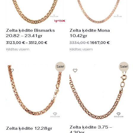
1g=150€
Zelta ķēdīte Bismarks
Zelta ķēdīte Mona
20.82 – 23.41gr
10.42gr
3123,00
€
–
3512,00
€
3334,00
€
1667,00
€
Ķēdītes visiem
Ķēdītes visiem
Original
Current
Sale!
Sale!
price
price
was:
is:
3930,00 €.
1965,00 €.
Zelta ķēdīte 3.75 –
Zelta ķēdīte 12.28gr
4.30gr