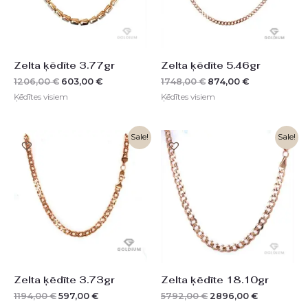
Zelta ķēdīte 3.77gr
Zelta ķēdīte 5.46gr
1206,00
€
603,00
€
1748,00
€
874,00
€
Ķēdītes visiem
Ķēdītes visiem
Original
Current
Original
Current
Sale!
Sale!
price
price
price
price
was:
is:
was:
is:
1194,00 €.
597,00 €.
5792,00 €.
2896,00 €.
Zelta ķēdīte 3.73gr
Zelta ķēdīte 18.10gr
1194,00
€
597,00
€
5792,00
€
2896,00
€