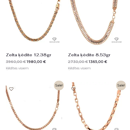
was:
is:
was:
is:
3960,00 €.
1980,00 €.
2730,00 €.
1365,00 €.
Zelta ķēdīte 12.38gr
Zelta ķēdīte 8.53gr
3960,00
€
1980,00
€
2730,00
€
1365,00
€
Ķēdītes visiem
Ķēdītes visiem
Original
Current
Original
Current
Sale!
Sale!
price
price
price
price
was:
is:
was:
is:
1868,00 €.
934,00 €.
2640,00 €.
1321,00 €.