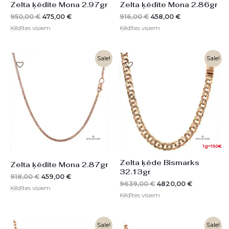
Zelta ķēdīte Mona 2.97gr
Zelta ķēdīte Mona 2.86gr
950,00
€
475,00
€
916,00
€
458,00
€
Ķēdītes visiem
Ķēdītes visiem
Original
Current
Original
Current
Sale!
Sale!
price
price
price
price
was:
is:
was:
is:
918,00 €.
459,00 €.
9639,00 €.
4820,00 €.
1g=150€
Zelta ķēde Bismarks
Zelta ķēdīte Mona 2.87gr
32.13gr
918,00
€
459,00
€
9639,00
€
4820,00
€
Ķēdītes visiem
Ķēdītes visiem
Original
Current
Original
Current
Sale!
Sale!