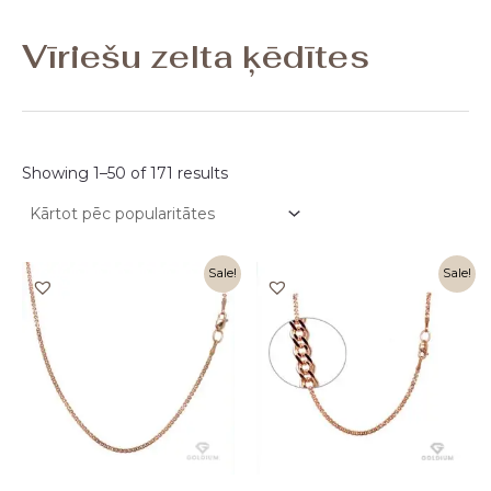
Vīriešu zelta ķēdītes
Showing 1–50 of 171 results
Original
Current
Original
Current
Sale!
Sale!
price
price
price
price
was:
is:
was:
is:
950,00 €.
475,00 €.
916,00 €.
458,00 €.