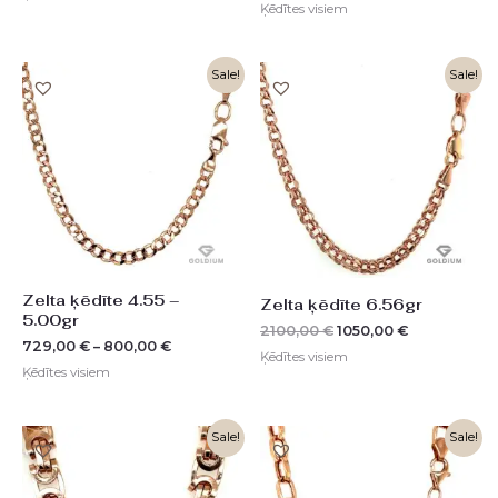
Ķēdītes visiem
Original
Current
Sale!
Sale!
price
price
was:
is:
2100,00 €.
1050,00 €.
Zelta ķēdīte 4.55 –
Zelta ķēdīte 6.56gr
5.00gr
2100,00
€
1050,00
€
729,00
€
–
800,00
€
Ķēdītes visiem
Ķēdītes visiem
Original
Current
Original
Current
Sale!
Sale!
price
price
price
price
was:
is:
was:
is:
10599,00 €.
5300,00 €.
4080,00 €.
2041,00 €.