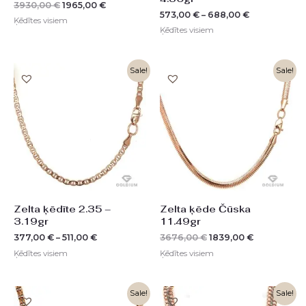
3930,00
€
1965,00
€
573,00
€
–
688,00
€
Ķēdītes visiem
Ķēdītes visiem
Original
Current
Sale!
Sale!
price
price
was:
is:
3676,00 €.
1839,00 €.
Zelta ķēdīte 2.35 –
Zelta ķēde Čūska
3.19gr
11.49gr
377,00
€
–
511,00
€
3676,00
€
1839,00
€
Ķēdītes visiem
Ķēdītes visiem
Original
Current
Original
Current
Sale!
Sale!
price
price
price
price