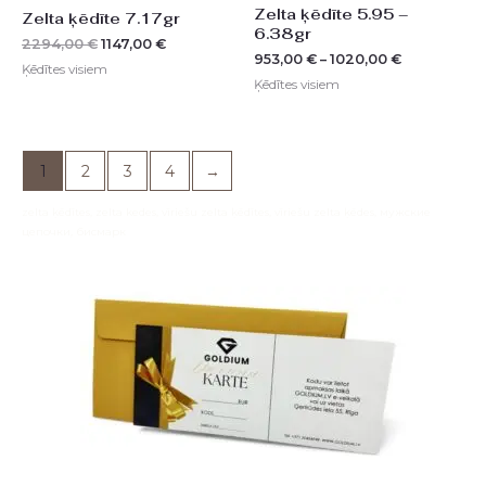
Zelta ķēdīte 5.95 –
Zelta ķēdīte 7.17gr
6.38gr
2294,00
€
1147,00
€
953,00
€
–
1020,00
€
Ķēdītes visiem
Ķēdītes visiem
1
2
3
4
→
zelta ķēdītes, zelta kedes, vīriešu zelta ķēdītes, vīriešu zelta ķēdes, мужские
цепочки, бисмарк