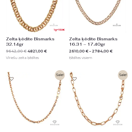
1g=150€
Zelta ķēdīte Bismarks
Zelta ķēdīte Bismarks
32.14gr
16.31 – 17.40gr
9642,00
€
4821,00
€
2610,00
€
–
2784,00
€
Vīriešu zelta ķēdītes
Ķēdītes visiem
Original
Current
Sale!
Sale!
price
price
was:
is:
1984,00 €.
992,00 €.