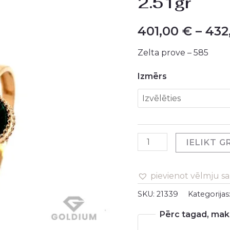
2.51gr
malahītu
2.51gr
401,00
€
–
432
daudzums
Zelta prove – 585
Izmērs
IELIKT 
pievienot vēlmju s
SKU:
21339
Kategorijas
Pērc tagad, maks