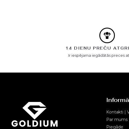
14 DIENU PREČU ATGR
Ir iespējama iegādātās preces a
Informā
Kontakti | V
Par mums
Piegāde