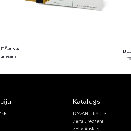
IEŠANA
BE
tgriešana.
*
cija
Katalogs
eikali
DĀVANU KARTE
Zelta Gredzeni
Zelta Auskari