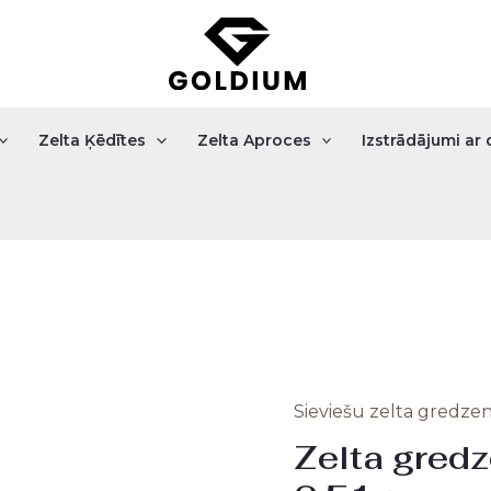
Zelta Ķēdītes
Zelta Aproces
Izstrādājumi a
Sieviešu zelta gredzen
Zelta
Zelta gredz
gredzens
ar