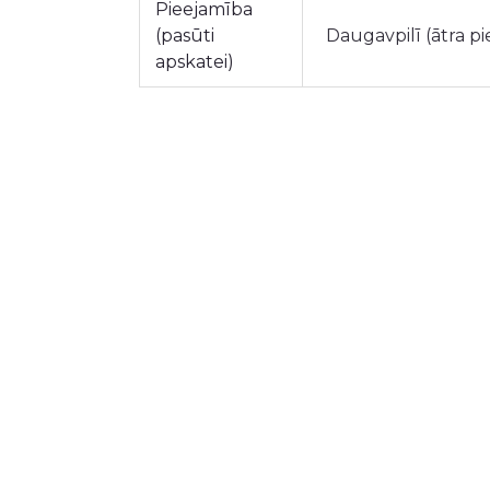
Pieejamība
(pasūti
Daugavpilī (ātra p
apskatei)