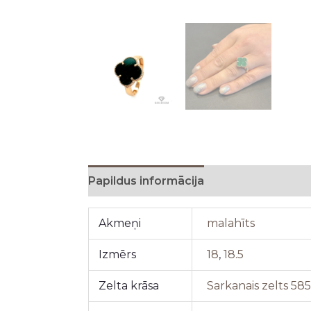
Papildus informācija
Akmeņi
malahīts
Izmērs
18
,
18.5
Zelta krāsa
Sarkanais zelts 58