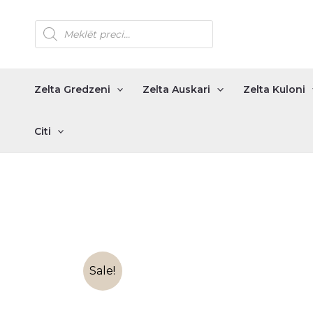
Skip
Products
to
search
content
Zelta Gredzeni
Zelta Auskari
Zelta Kuloni
Citi
Sale!