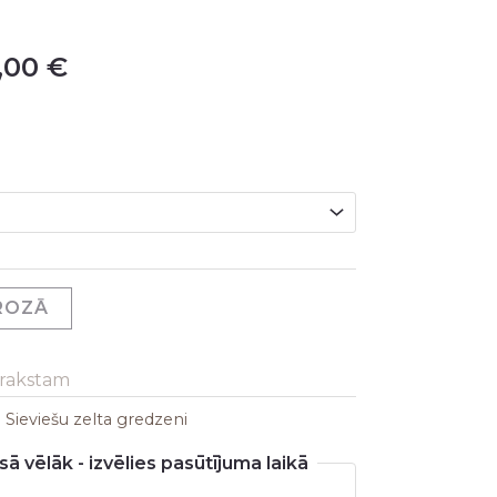
,00
€
GROZĀ
arakstam
:
Sieviešu zelta gredzeni
ā vēlāk - izvēlies pasūtījuma laikā