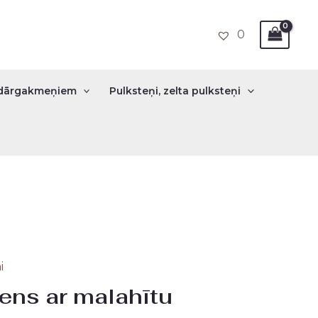
0
r dārgakmeņiem
Pulksteņi, zelta pulksteņi
i
ens ar malahītu