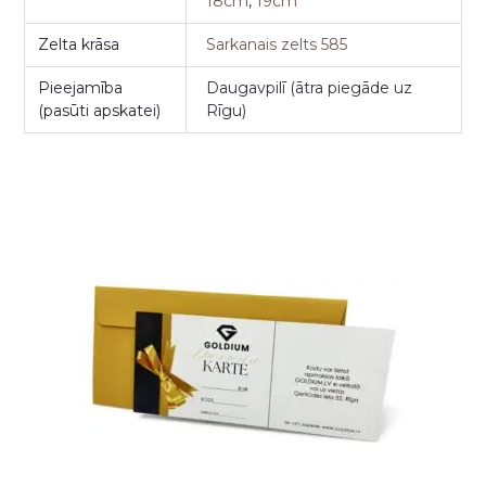
18cm
,
19cm
Zelta krāsa
Sarkanais zelts 585
Pieejamība
Daugavpilī (ātra piegāde uz
(pasūti apskatei)
Rīgu)