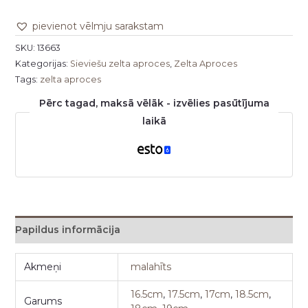
pievienot vēlmju sarakstam
SKU:
13663
Kategorijas:
Sieviešu zelta aproces
,
Zelta Aproces
Tags:
zelta aproces
Pērc tagad, maksā vēlāk - izvēlies pasūtījuma
laikā
Papildus informācija
Akmeņi
malahīts
16.5cm
,
17.5cm
,
17cm
,
18.5cm
,
Garums