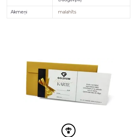
Akmeņi
malahīts