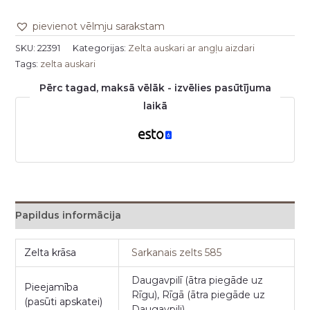
pievienot vēlmju sarakstam
SKU:
22391
Kategorijas:
Zelta auskari ar angļu aizdari
Tags:
zelta auskari
Pērc tagad, maksā vēlāk - izvēlies pasūtījuma
laikā
Papildus informācija
Zelta krāsa
Sarkanais zelts 585
Daugavpilī (ātra piegāde uz
Pieejamība
Rīgu), Rīgā (ātra piegāde uz
(pasūti apskatei)
Daugavpili)