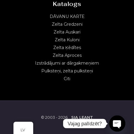
Katalogs
DĀVANU KARTE
Zelta Gredzeni
Zelta Auskari
Zelta Kuloni
Zelta Ķēdītes
Zelta Aproces
Izstrādājumi ar dārgakmeņiem
Pulksteņi, zelta pulksteņi
Citi
© 2003 - 2026
SIA LEANT
Vajag palīdzēt?
LV
OPEN