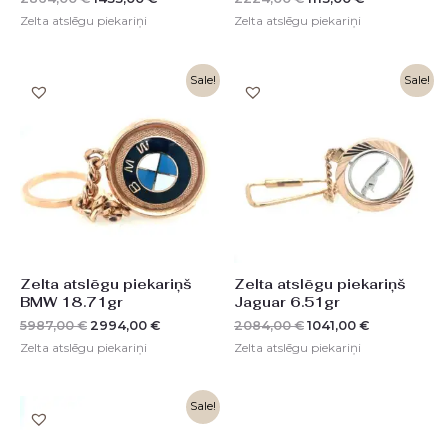
Zelta atslēgu piekariņi
Zelta atslēgu piekariņi
Original
Current
Original
Current
Sale!
Sale!
price
price
price
price
was:
is:
was:
is:
5987,00 €.
2994,00 €.
2084,00 €.
1041,00 €.
Zelta atslēgu piekariņš
Zelta atslēgu piekariņš
BMW 18.71gr
Jaguar 6.51gr
5987,00
€
2994,00
€
2084,00
€
1041,00
€
Zelta atslēgu piekariņi
Zelta atslēgu piekariņi
Original
Current
Sale!
price
price
was:
is: