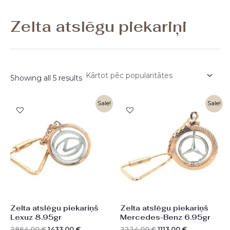
Zelta atslēgu piekariņi
Showing all 5 results
Original
Current
Original
Current
Sale!
Sale!
price
price
price
price
was:
is:
was:
is:
2864,00 €.
1433,00 €.
2224,00 €.
1113,00 €.
Zelta atslēgu piekariņš
Zelta atslēgu piekariņš
Lexuz 8.95gr
Mercedes-Benz 6.95gr
2864,00
€
1433,00
€
2224,00
€
1113,00
€