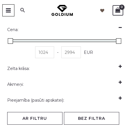
Sorted
Skip
MAIN
by
Search
popularity
to
MENU
content
Cena:
-
EUR
Zelta krāsa:
Sarkanais zelts 585
(5)
Akmeņi:
Pieejamība (pasūti apskatei):
emalja
(1)
Daugavpilī (ātra piegāde uz Rīgu)
(5)
AR FILTRU
BEZ FILTRA