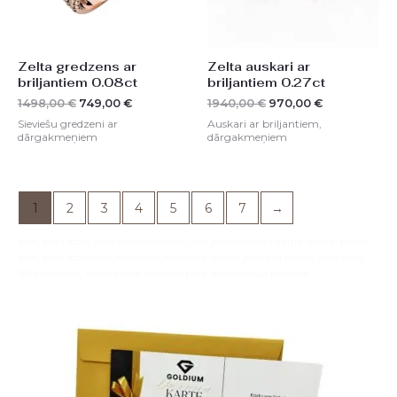
Zelta gredzens ar
Zelta auskari ar
briljantiem 0.08ct
briljantiem 0.27ct
1498,00
€
749,00
€
1940,00
€
970,00
€
Sieviešu gredzeni ar
Auskari ar briljantiem,
dārgakmeņiem
dārgakmeņiem
1
2
3
4
5
6
7
→
zelts, zelta rotas, zelta juvelierizstrādājumi, juvelierizstrādājumu veikals, baltais
zelts, zelta rotaslietas, rotaslietas, rotaslietu veikals, juvelieru veikals, zelts cena,
585 zelta cena, ювелирный магазин рига, ювелирный магазин