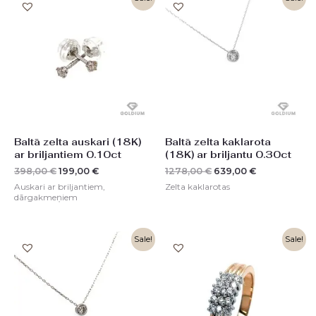
price
price
price
price
was:
is:
was:
is:
398,00 €.
199,00 €.
1278,00 €.
639,00 €.
Baltā zelta auskari (18K)
Baltā zelta kaklarota
ar briljantiem 0.10ct
(18K) ar briljantu 0.30ct
398,00
€
199,00
€
1278,00
€
639,00
€
Auskari ar briljantiem,
Zelta kaklarotas
dārgakmeņiem
Original
Current
Original
Current
Sale!
Sale!
price
price
price
price
was:
is:
was:
is:
678,00 €.
339,00 €.
1958,00 €.
979,00 €.