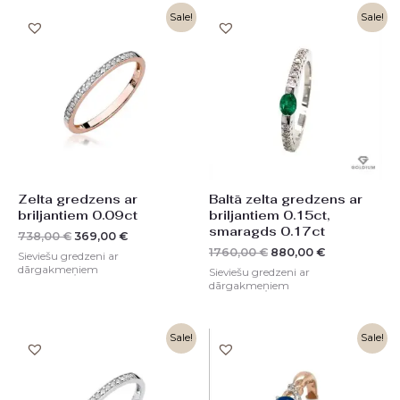
Original
Current
Original
Current
Sale!
Sale!
price
price
price
price
was:
is:
was:
is:
738,00 €.
369,00 €.
1760,00 €.
880,00 €.
Zelta gredzens ar
Baltā zelta gredzens ar
briljantiem 0.09ct
briljantiem 0.15ct,
smaragds 0.17ct
738,00
€
369,00
€
1760,00
€
880,00
€
Sieviešu gredzeni ar
dārgakmeņiem
Sieviešu gredzeni ar
dārgakmeņiem
Original
Current
Original
Current
Sale!
Sale!
price
price
price
price
was:
is:
was:
is:
738,00 €.
369,00 €.
938,00 €.
469,00 €.