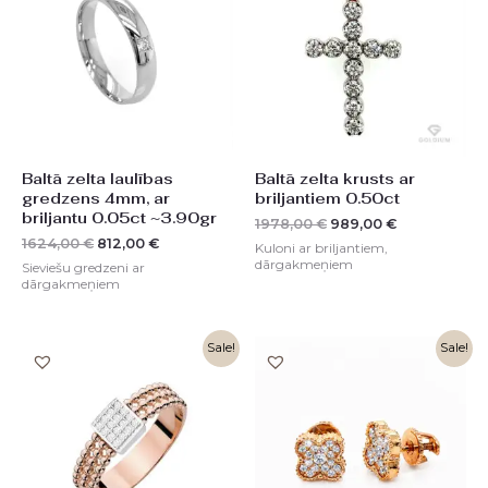
1624,00 €.
812,00 €.
1978,00 €.
989,00 €.
Baltā zelta laulības
Baltā zelta krusts ar
gredzens 4mm, ar
briljantiem 0.50ct
briljantu 0.05ct ~3.90gr
1978,00
€
989,00
€
1624,00
€
812,00
€
Kuloni ar briljantiem,
dārgakmeņiem
Sieviešu gredzeni ar
dārgakmeņiem
Original
Current
Original
Current
Sale!
Sale!
price
price
price
price
was:
is:
was:
is:
1498,00 €.
749,00 €.
1940,00 €.
970,00 €.