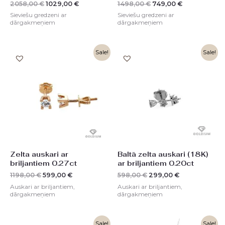
2058,00
€
1029,00
€
1498,00
€
749,00
€
Sieviešu gredzeni ar
Sieviešu gredzeni ar
dārgakmeņiem
dārgakmeņiem
Original
Current
Original
Current
Sale!
Sale!
price
price
price
price
was:
is:
was:
is:
1198,00 €.
599,00 €.
598,00 €.
299,00 €.
Zelta auskari ar
Baltā zelta auskari (18K)
briljantiem 0.27ct
ar briljantiem 0.20ct
1198,00
€
599,00
€
598,00
€
299,00
€
Auskari ar briljantiem,
Auskari ar briljantiem,
dārgakmeņiem
dārgakmeņiem
Original
Current
Original
Current
Sale!
Sale!