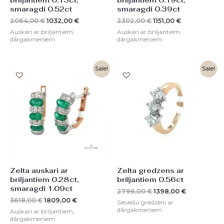
smaragdi 0.52ct
smaragdi 0.39ct
2064,00
€
1032,00
€
2302,00
€
1151,00
€
Auskari ar briljantiem,
Auskari ar briljantiem,
dārgakmeņiem
dārgakmeņiem
Original
Current
Original
Current
Sale!
Sale!
price
price
price
price
was:
is:
was:
is:
3618,00 €.
1809,00 €.
2796,00 €.
1398,00 €.
Zelta auskari ar
Zelta gredzens ar
briljantiem 0.28ct,
briljantiem 0.56ct
smaragdi 1.09ct
2796,00
€
1398,00
€
3618,00
€
1809,00
€
Sieviešu gredzeni ar
dārgakmeņiem
Auskari ar briljantiem,
dārgakmeņiem