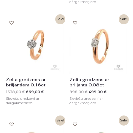
dārgakmeņiem
Original
Current
Original
Current
Sale!
Sale!
price
price
price
price
was:
is:
was:
is:
1338,00 €.
669,00 €.
998,00 €.
499,00 €.
Zelta gredzens ar
Zelta gredzens ar
briljantiem 0.16ct
briljantu 0.08ct
1338,00
€
669,00
€
998,00
€
499,00
€
Sieviešu gredzeni ar
Sieviešu gredzeni ar
dārgakmeņiem
dārgakmeņiem
Original
Current
Original
Current
Sale!
Sale!
price
price
price
price
was:
is:
was:
is: