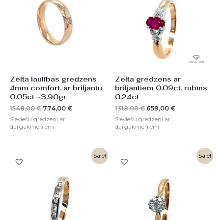
1548,00 €.
774,00 €.
1318,00 €.
659,00 €.
Zelta laulības gredzens
Zelta gredzens ar
4mm comfort, ar briljantu
briljantiem 0.09ct, rubīns
0.05ct ~3.90gr
0.24ct
1548,00
€
774,00
€
1318,00
€
659,00
€
Sieviešu gredzeni ar
Sieviešu gredzeni ar
dārgakmeņiem
dārgakmeņiem
Original
Current
Original
Current
Sale!
Sale!
price
price
price
price
was:
is:
was:
is:
1396,00 €.
698,00 €.
1498,00 €.
749,00 €.