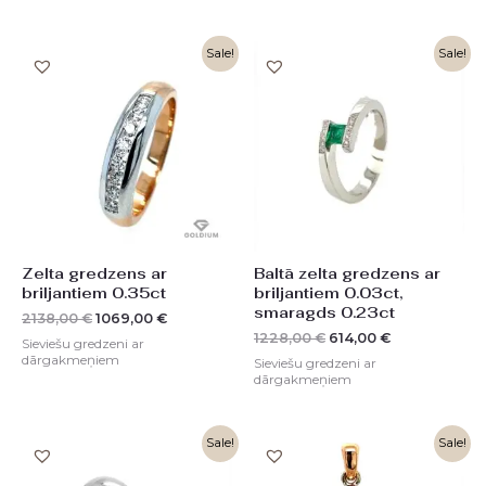
Original
Current
Original
Current
Sale!
Sale!
price
price
price
price
was:
is:
was:
is:
2138,00 €.
1069,00 €.
1228,00 €.
614,00 €.
Zelta gredzens ar
Baltā zelta gredzens ar
briljantiem 0.35ct
briljantiem 0.03ct,
smaragds 0.23ct
2138,00
€
1069,00
€
1228,00
€
614,00
€
Sieviešu gredzeni ar
dārgakmeņiem
Sieviešu gredzeni ar
dārgakmeņiem
Original
Current
Original
Current
Sale!
Sale!
price
price
price
price
was:
is:
was:
is: