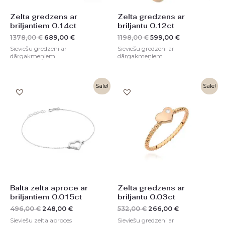
Zelta gredzens ar
Zelta gredzens ar
briljantiem 0.14ct
briljantu 0.12ct
1378,00
€
689,00
€
1198,00
€
599,00
€
Sieviešu gredzeni ar
Sieviešu gredzeni ar
dārgakmeņiem
dārgakmeņiem
Original
Current
Original
Current
Sale!
Sale!
price
price
price
price
was:
is:
was:
is:
496,00 €.
248,00 €.
532,00 €.
266,00 €.
Baltā zelta aproce ar
Zelta gredzens ar
briljantiem 0.015ct
briljantu 0.03ct
496,00
€
248,00
€
532,00
€
266,00
€
Sieviešu zelta aproces
Sieviešu gredzeni ar