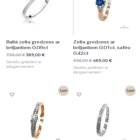
Baltā zelta gredzens ar
Zelta gredzens ar
briljantiem 0.09ct
briljantiem 0.01ct, safīru
0.42ct
738,00
€
369,00
€
938,00
€
469,00
€
Sieviešu gredzeni ar
dārgakmeņiem
Sieviešu gredzeni ar
dārgakmeņiem
Original
Current
Original
Current
Sale!
Sale!
price
price
price
price
was:
is:
was:
is:
1858,00 €.
929,00 €.
1272,00 €.
636,00 €.