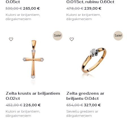
0.05ct
0.015ct, rubīnu 0.60ct
530,00
€
265,00
€
478,00
€
239,00
€
Kuloni ar briljantiem,
Kuloni ar briljantiem,
dārgakmeņiem
dārgakmeņiem
Original
Current
Original
Current
Sale!
Sale!
price
price
price
price
was:
is:
was:
is:
452,00 €.
226,00 €.
654,00 €.
327,00 €.
Zelta krusts ar briljantiem
Zelta gredzens ar
0.02ct
briljantu 0.04ct
452,00
€
226,00
€
654,00
€
327,00
€
Kuloni ar briljantiem,
Sieviešu gredzeni ar
dārgakmeņiem
dārgakmeņiem