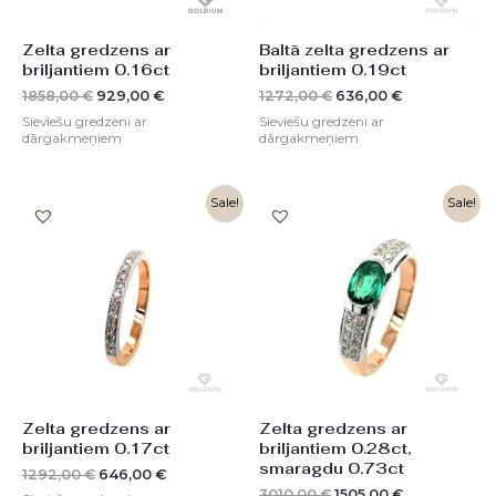
Zelta gredzens ar
Baltā zelta gredzens ar
briljantiem 0.16ct
briljantiem 0.19ct
1858,00
€
929,00
€
1272,00
€
636,00
€
Sieviešu gredzeni ar
Sieviešu gredzeni ar
dārgakmeņiem
dārgakmeņiem
Original
Current
Original
Current
Sale!
Sale!
price
price
price
price
was:
is:
was:
is:
1292,00 €.
646,00 €.
3010,00 €.
1505,00 €.
Zelta gredzens ar
Zelta gredzens ar
briljantiem 0.17ct
briljantiem 0.28ct,
smaragdu 0.73ct
1292,00
€
646,00
€
3010,00
€
1505,00
€