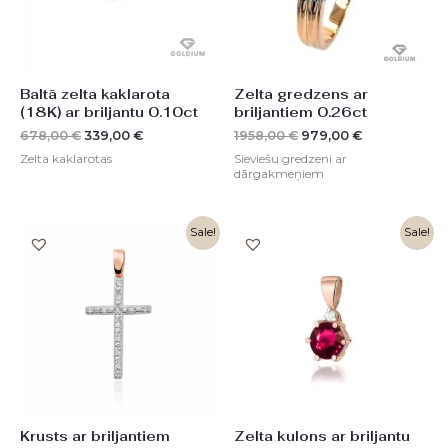
Baltā zelta kaklarota
Zelta gredzens ar
(18K) ar briljantu 0.10ct
briljantiem 0.26ct
678,00
€
339,00
€
1958,00
€
979,00
€
Zelta kaklarotas
Sieviešu gredzeni ar
dārgakmeņiem
Original
Current
Original
Current
Sale!
Sale!
price
price
price
price
was:
is:
was:
is:
530,00 €.
265,00 €.
478,00 €.
239,00 €.
Krusts ar briljantiem
Zelta kulons ar briljantu