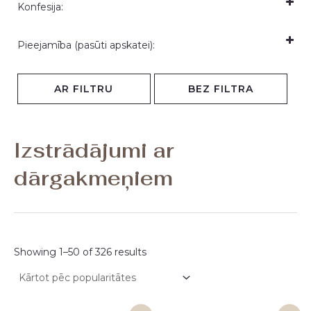
Konfesija:
ametists
briljants
krāsains briljants
(1)
(324)
(2)
dekoratīvie
(10)
Pieejamība (pasūti apskatei):
melns briljants
pērle
rubīns
(1)
(4)
(11)
katoļu
(10)
Daugavpilī (ātra piegāde uz Rīgu)
(288)
safīrs
smaragds
topāzs
(25)
(21)
(1)
luterāņu
(6)
AR FILTRU
BEZ FILTRA
Rīgā (ātra piegāde uz Daugavpili)
(34)
Izstrādājumi ar
dārgakmeņiem
Showing 1–50 of 326 results