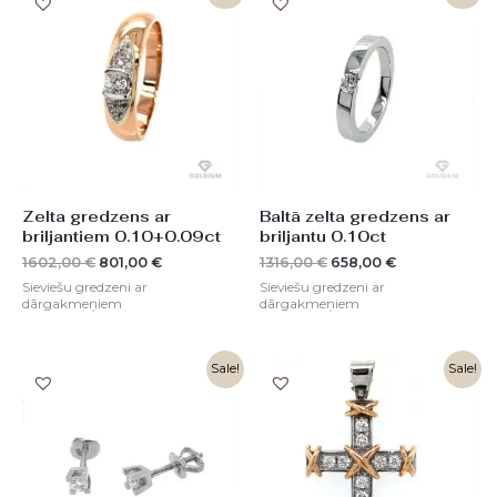
price
price
price
price
was:
is:
was:
is:
1602,00 €.
801,00 €.
1316,00 €.
658,00 €.
Zelta gredzens ar
Baltā zelta gredzens ar
briljantiem 0.10+0.09ct
briljantu 0.10ct
1602,00
€
801,00
€
1316,00
€
658,00
€
Sieviešu gredzeni ar
Sieviešu gredzeni ar
dārgakmeņiem
dārgakmeņiem
Original
Current
Original
Current
Sale!
Sale!
price
price
price
price
was:
is:
was:
is:
1053,00 €.
526,00 €.
3260,00 €.
1630,00 €.