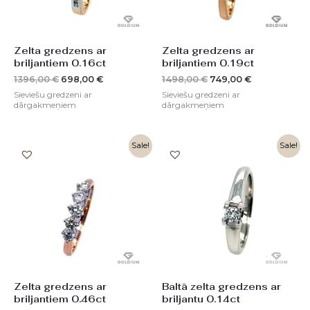
Zelta gredzens ar
Zelta gredzens ar
briljantiem 0.16ct
briljantiem 0.19ct
1396,00
€
698,00
€
1498,00
€
749,00
€
Sieviešu gredzeni ar
Sieviešu gredzeni ar
dārgakmeņiem
dārgakmeņiem
Original
Current
Original
Current
Sale!
Sale!
price
price
price
price
was:
is:
was:
is:
2058,00 €.
1029,00 €.
1498,00 €.
749,00 €.
Zelta gredzens ar
Baltā zelta gredzens ar
briljantiem 0.46ct
briljantu 0.14ct