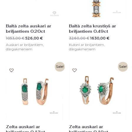
Baltā zelta auskari ar
Baltā zelta krustiņš ar
briljantiem 0.20ct
briljantiem 0.49ct
1053,00
€
526,00
€
3260,00
€
1630,00
€
Auskari ar briljantiem,
Kuloni ar briljantiem,
dārgakmeņiem
dārgakmeņiem
Original
Current
Original
Current
Sale!
Sale!
price
price
price
price
was:
is:
was:
is:
2064,00 €.
1032,00 €.
2302,00 €.
1151,00 €.
Zelta auskari ar
Zelta auskari ar
briljantiem 0.13ct,
briljantiem 0.19ct,