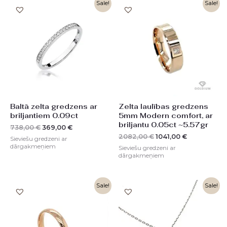
Original
Current
Original
Current
Sale!
Sale!
price
price
price
price
was:
is:
was:
is:
738,00 €.
369,00 €.
2082,00 €.
1041,00 €.
Baltā zelta gredzens ar
Zelta laulības gredzens
briljantiem 0.09ct
5mm Modern comfort, ar
briljantu 0.05ct ~5.57gr
738,00
€
369,00
€
2082,00
€
1041,00
€
Sieviešu gredzeni ar
dārgakmeņiem
Sieviešu gredzeni ar
dārgakmeņiem
Original
Current
Original
Current
Sale!
Sale!
price
price
price
price
was:
is:
was:
is:
1100,00 €.
550,00 €.
858,00 €.
429,00 €.