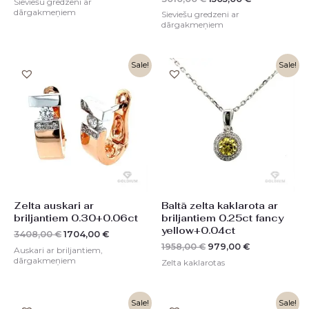
Sieviešu gredzeni ar
dārgakmeņiem
Sieviešu gredzeni ar
dārgakmeņiem
Original
Current
Original
Current
Sale!
Sale!
price
price
price
price
was:
is:
was:
is:
3408,00 €.
1704,00 €.
1958,00 €.
979,00 €.
Zelta auskari ar
Baltā zelta kaklarota ar
briljantiem 0.30+0.06ct
briljantiem 0.25ct fancy
yellow+0.04ct
3408,00
€
1704,00
€
1958,00
€
979,00
€
Auskari ar briljantiem,
dārgakmeņiem
Zelta kaklarotas
Original
Current
Original
Current
Sale!
Sale!