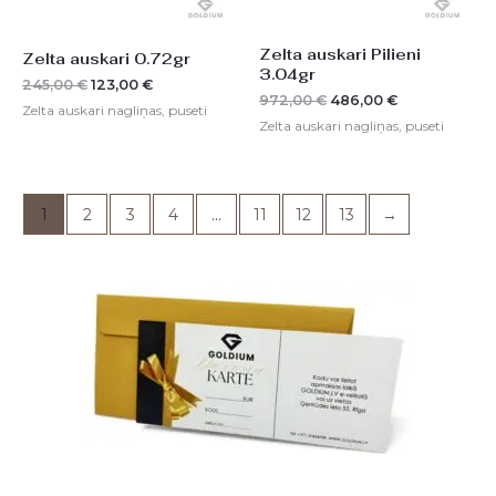
Zelta auskari Pilieni
Zelta auskari 0.72gr
3.04gr
245,00
€
123,00
€
972,00
€
486,00
€
Zelta auskari nagliņas, puseti
Zelta auskari nagliņas, puseti
1
2
3
4
…
11
12
13
→