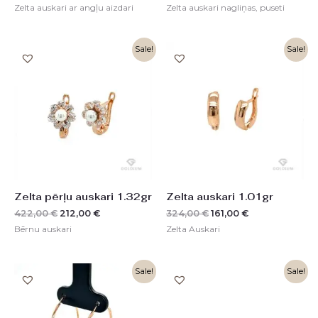
Zelta auskari ar angļu aizdari
Zelta auskari nagliņas, puseti
Original
Current
Original
Current
Sale!
Sale!
price
price
price
price
was:
is:
was:
is:
422,00 €.
212,00 €.
324,00 €.
161,00 €.
Zelta pērļu auskari 1.32gr
Zelta auskari 1.01gr
422,00
€
212,00
€
324,00
€
161,00
€
Bērnu auskari
Zelta Auskari
Original
Current
Original
Current
Sale!
Sale!
price
price
price
price
was:
is:
was:
is:
364,00 €.
182,00 €.
332,00 €.
166,00 €.