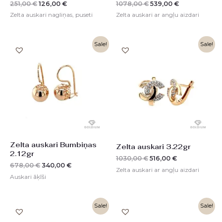
251,00
€
126,00
€
1078,00
€
539,00
€
Zelta auskari nagliņas, puseti
Zelta auskari ar angļu aizdari
Original
Current
Original
Current
Sale!
Sale!
price
price
price
price
was:
is:
was:
is:
678,00 €.
340,00 €.
1030,00 €.
516,00 €.
Zelta auskari Bumbiņas
Zelta auskari 3.22gr
2.12gr
1030,00
€
516,00
€
678,00
€
340,00
€
Zelta auskari ar angļu aizdari
Auskari āķīši
Original
Current
Original
Current
Sale!
Sale!
price
price
price
price
was:
is:
was:
is: