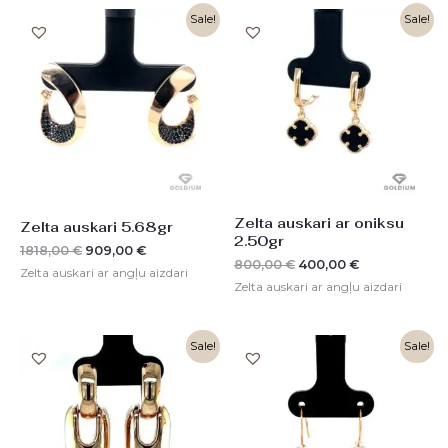
Original
Current
Original
Current
Sale!
Sale!
price
price
price
price
was:
is:
was:
is:
1818,00 €.
909,00 €.
800,00 €.
400,00 €.
Zelta auskari ar oniksu
Zelta auskari 5.68gr
2.50gr
1818,00
€
909,00
€
800,00
€
400,00
€
Zelta auskari ar angļu aizdari
Zelta auskari ar angļu aizdari
Original
Current
Original
Current
Sale!
Sale!
price
price
price
price
was:
is:
was:
is:
2070,00 €.
1035,00 €.
225,00 €.
112,00 €.