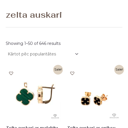
perlamutrs
pērle
topāzs
(13)
(13)
(14)
zelta auskari
Showing 1–50 of 646 results
Original
Current
Original
Current
Sale!
Sale!
price
price
price
price
was:
is:
was:
is:
1158,00 €.
579,00 €.
422,00 €.
211,00 €.
Zelta auskari ar malahītu
Zelta auskari ar oniksu