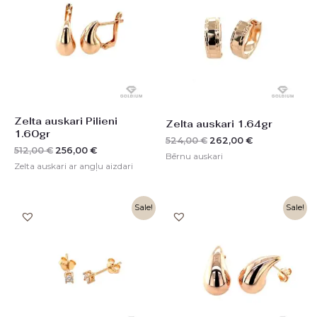
512,00 €.
256,00 €.
524,00 €.
262,00 €.
Zelta auskari Pilieni
Zelta auskari 1.64gr
1.60gr
524,00
€
262,00
€
512,00
€
256,00
€
Bērnu auskari
Zelta auskari ar angļu aizdari
Original
Current
Original
Current
Sale!
Sale!
price
price
price
price
was:
is:
was:
is:
245,00 €.
123,00 €.
972,00 €.
486,00 €.