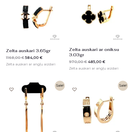
1168,00 €.
584,00 €.
970,00 €.
485,00 €.
Zelta auskari ar oniksu
Zelta auskari 3.65gr
3.03gr
1168,00
€
584,00
€
970,00
€
485,00
€
Zelta auskari ar angļu aizdari
Zelta auskari ar angļu aizdari
Original
Current
Original
Current
Sale!
Sale!
price
price
price
price
was:
is:
was:
is:
854,00 €.
427,00 €.
1194,00 €.
597,00 €.