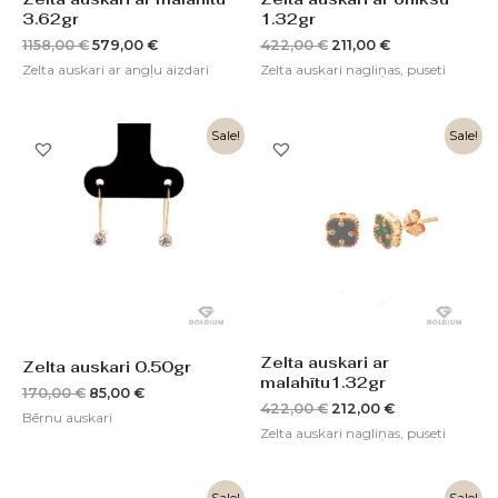
3.62gr
1.32gr
1158,00
€
579,00
€
422,00
€
211,00
€
Zelta auskari ar angļu aizdari
Zelta auskari nagliņas, puseti
Original
Current
Original
Current
Sale!
Sale!
price
price
price
price
was:
is:
was:
is:
170,00 €.
85,00 €.
422,00 €.
212,00 €.
Zelta auskari ar
Zelta auskari 0.50gr
malahītu1.32gr
170,00
€
85,00
€
422,00
€
212,00
€
Bērnu auskari
Zelta auskari nagliņas, puseti
Original
Current
Original
Current