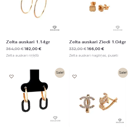
Zelta auskari 1.14gr
Zelta auskari Ziedi 1.04gr
364,00
€
182,00
€
332,00
€
166,00
€
Zelta auskari riņķīši
Zelta auskari nagliņas, puseti
Original
Current
Original
Current
Sale!
Sale!
price
price
price
price
was:
is:
was:
is:
806,00 €.
404,00 €.
433,00 €.
217,00 €.