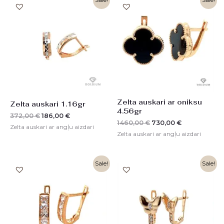
Sale!
Sale!
price
price
price
price
was:
is:
was:
is:
372,00 €.
186,00 €.
1460,00 €.
730,00 €.
Zelta auskari ar oniksu
Zelta auskari 1.16gr
4.56gr
372,00
€
186,00
€
1460,00
€
730,00
€
Zelta auskari ar angļu aizdari
Zelta auskari ar angļu aizdari
Original
Current
Original
Current
Sale!
Sale!
price
price
price
price
was:
is:
was:
is:
390,00 €.
196,00 €.
364,00 €.
182,00 €.