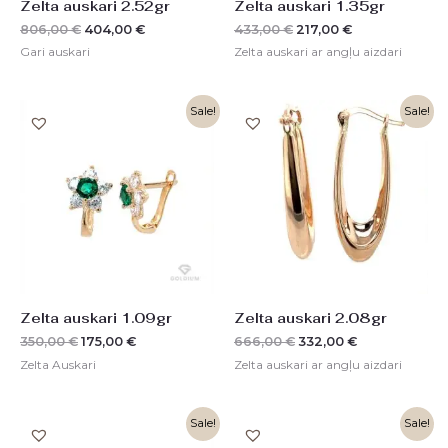
Zelta auskari 2.52gr
Zelta auskari 1.35gr
806,00
€
404,00
€
433,00
€
217,00
€
Gari auskari
Zelta auskari ar angļu aizdari
Original
Current
Original
Current
Sale!
Sale!
price
price
price
price
was:
is:
was:
is:
350,00 €.
175,00 €.
666,00 €.
332,00 €.
Zelta auskari 1.09gr
Zelta auskari 2.08gr
350,00
€
175,00
€
666,00
€
332,00
€
Zelta Auskari
Zelta auskari ar angļu aizdari
Original
Current
Original
Current
Sale!
Sale!
price
price
price
price