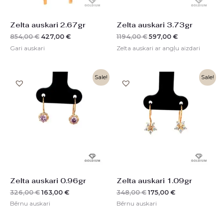
Zelta auskari 2.67gr
Zelta auskari 3.73gr
854,00
€
427,00
€
1194,00
€
597,00
€
Gari auskari
Zelta auskari ar angļu aizdari
Original
Current
Original
Current
Sale!
Sale!
price
price
price
price
was:
is:
was:
is:
326,00 €.
163,00 €.
348,00 €.
175,00 €.
Zelta auskari 0.96gr
Zelta auskari 1.09gr
326,00
€
163,00
€
348,00
€
175,00
€
Bērnu auskari
Bērnu auskari