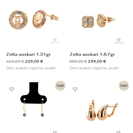
was:
is:
was:
is:
420,00 €.
209,00 €.
598,00 €.
299,00 €.
Zelta auskari 1.31gr
Zelta auskari 1.87gr
420,00
€
209,00
€
598,00
€
299,00
€
Zelta auskari nagliņas, puseti
Zelta auskari nagliņas, puseti
Original
Current
Original
Current
Sale!
Sale!
price
price
price
price
was:
is:
was:
is:
157,00 €.
78,00 €.
876,00 €.
438,00 €.