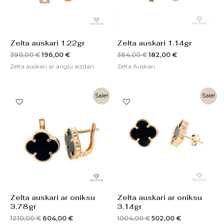
Zelta auskari 1.22gr
Zelta auskari 1.14gr
390,00
€
196,00
€
364,00
€
182,00
€
Zelta auskari ar angļu aizdari
Zelta Auskari
Original
Current
Original
Current
Sale!
Sale!
price
price
price
price
was:
is:
was:
is:
1210,00 €.
604,00 €.
1004,00 €.
502,00 €.
Zelta auskari ar oniksu
Zelta auskari ar oniksu
3.78gr
3.14gr
1210,00
€
604,00
€
1004,00
€
502,00
€