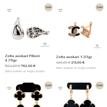
Original
Current
Original
Current
Sale!
Sale!
price
price
price
price
was:
is:
was:
is:
1524,00 €.
762,00 €.
426,00 €.
213,00 €.
Zelta auskari Pilieni
Zelta auskari 1.33gr
4.76gr
426,00
€
213,00
€
1524,00
€
762,00
€
Zelta auskari ar angļu aizdari
Zelta auskari ar angļu aizdari
Original
Current
Original
Current
Sale!
Sale!
price
price
price
price
was:
is:
was:
is:
1984,00 €.
992,00 €.
1526,00 €.
763,00 €.