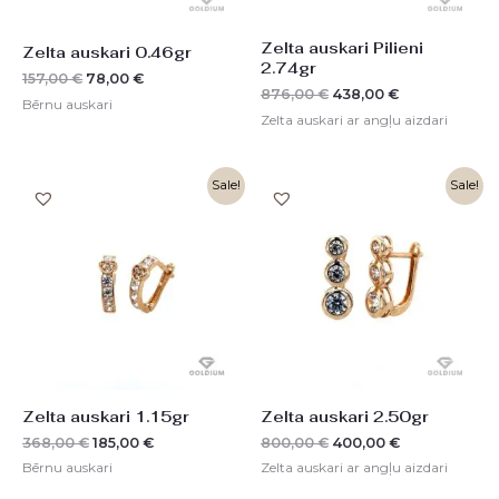
Zelta auskari Pilieni
Zelta auskari 0.46gr
2.74gr
157,00
€
78,00
€
876,00
€
438,00
€
Bērnu auskari
Zelta auskari ar angļu aizdari
Original
Current
Original
Current
Sale!
Sale!
price
price
price
price
was:
is:
was:
is:
368,00 €.
185,00 €.
800,00 €.
400,00 €.
Zelta auskari 1.15gr
Zelta auskari 2.50gr
368,00
€
185,00
€
800,00
€
400,00
€
Bērnu auskari
Zelta auskari ar angļu aizdari