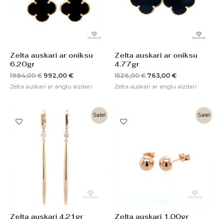
Zelta auskari ar oniksu
Zelta auskari ar oniksu
6.20gr
4.77gr
1984,00
€
992,00
€
1526,00
€
763,00
€
Zelta auskari ar angļu aizdari
Zelta auskari ar angļu aizdari
Original
Current
Original
Current
Sale!
Sale!
price
price
price
price
was:
is:
was:
is:
1348,00 €.
673,00 €.
324,00 €.
162,00 €.
Zelta auskari 4.21gr
Zelta auskari 1.00gr