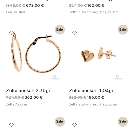
1348,00
€
673,00
€
324,00
€
162,00
€
Gari auskari
Zelta auskari nagliņas, puseti
Original
Current
Original
Current
Sale!
Sale!
price
price
price
price
was:
is:
was:
is:
724,00 €.
362,00 €.
332,00 €.
166,00 €.
Zelta auskari 2.26gr
Zelta auskari 1.04gr
724,00
€
362,00
€
332,00
€
166,00
€
Zelta Auskari
Zelta auskari nagliņas, puseti
Original
Current
Original
Current
Sale!
Sale!
price
price
price
price
was:
is:
was:
is: