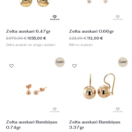
Zelta auskari 6.47gr
Zelta auskari 0.66gr
2070,00
€
1035,00
€
225,00
€
112,00
€
Zelta auskari ar angļu aizdari
Bērnu auskari
Original
Current
Original
Current
Sale!
Sale!
price
price
price
price
was:
is:
was:
is:
251,00 €.
126,00 €.
1078,00 €.
539,00 €.
Zelta auskari Bumbiņas
Zelta auskari Bumbiņas
0.74gr
3.37gr