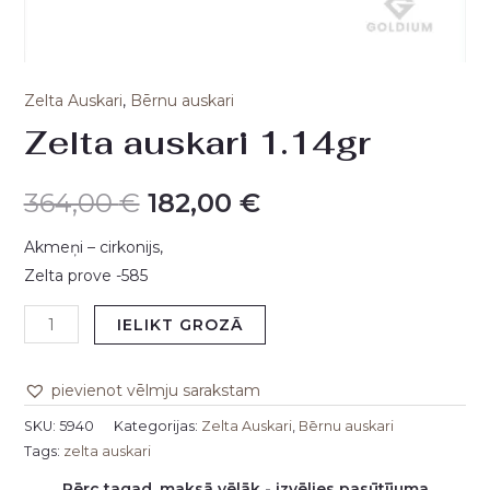
Zelta Auskari
,
Bērnu auskari
Zelta auskari 1.14gr
364,00
€
182,00
€
Akmeņi – cirkonijs,
Zelta prove -585
IELIKT GROZĀ
pievienot vēlmju sarakstam
SKU:
5940
Kategorijas:
Zelta Auskari
,
Bērnu auskari
Tags:
zelta auskari
Pērc tagad, maksā vēlāk - izvēlies pasūtījuma