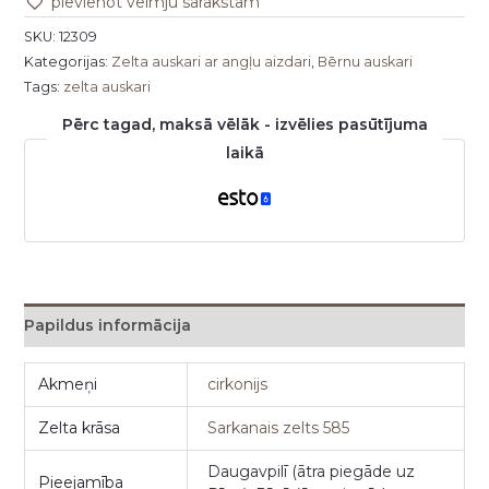
pievienot vēlmju sarakstam
SKU:
12309
Kategorijas:
Zelta auskari ar angļu aizdari
,
Bērnu auskari
Tags:
zelta auskari
Pērc tagad, maksā vēlāk - izvēlies pasūtījuma
laikā
Papildus informācija
Akmeņi
cirkonijs
Zelta krāsa
Sarkanais zelts 585
Daugavpilī (ātra piegāde uz
Pieejamība