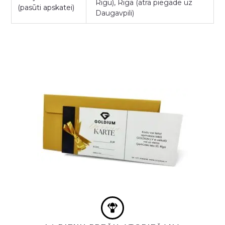
Rīgu), Rīgā (ātra piegāde uz
(pasūti apskatei)
Daugavpili)