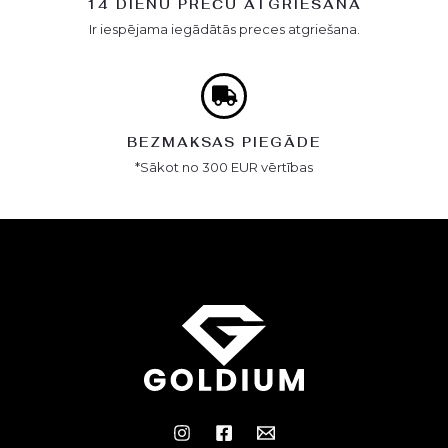
14 DIENU PREČU ATGRIEŠANA
Ir iespējama iegādātās preces atgriešana.
BEZMAKSAS PIEGĀDE
*Sākot no 300 EUR vērtības