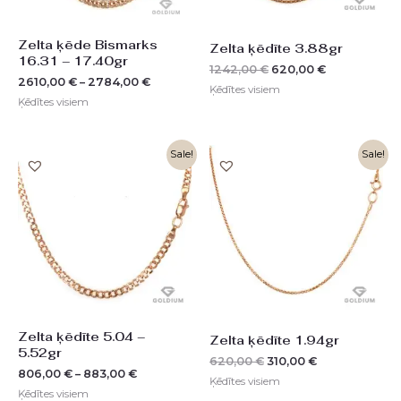
Zelta ķēde Bismarks
Zelta ķēdīte 3.88gr
16.31 – 17.40gr
1242,00
€
620,00
€
2610,00
€
–
2784,00
€
Ķēdītes visiem
Ķēdītes visiem
Original
Current
Sale!
Sale!
price
price
was:
is:
620,00 €.
310,00 €.
Zelta ķēdīte 5.04 –
Zelta ķēdīte 1.94gr
5.52gr
620,00
€
310,00
€
806,00
€
–
883,00
€
Ķēdītes visiem
Ķēdītes visiem