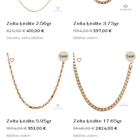
Zelta ķēdīte 2.56gr
Zelta ķēdīte 3.73gr
820,00
€
410,00
€
1194,00
€
597,00
€
Sieviešu zelta ķēdītes
Ķēdītes visiem
Original
Current
Original
Current
Sale!
Sale!
price
price
price
price
was:
is:
was:
is:
1904,00 €.
953,00 €.
5648,00 €.
2824,00 €.
Zelta ķēdīte 5.95gr
Zelta ķēdīte 17.65gr
1904,00
€
953,00
€
5648,00
€
2824,00
€
Ķēdītes visiem
Ķēdītes visiem