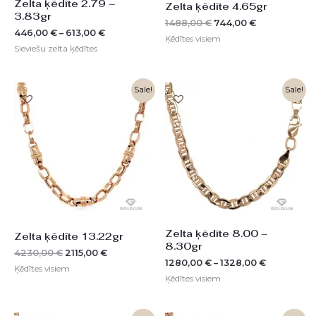
Zelta ķēdīte 2.79 –
Zelta ķēdīte 4.65gr
3.83gr
1488,00
€
744,00
€
446,00
€
–
613,00
€
Ķēdītes visiem
Sieviešu zelta ķēdītes
Original
Current
Sale!
Sale!
price
price
was:
is:
4230,00 €.
2115,00 €.
Zelta ķēdīte 8.00 –
Zelta ķēdīte 13.22gr
8.30gr
4230,00
€
2115,00
€
1280,00
€
–
1328,00
€
Ķēdītes visiem
Ķēdītes visiem