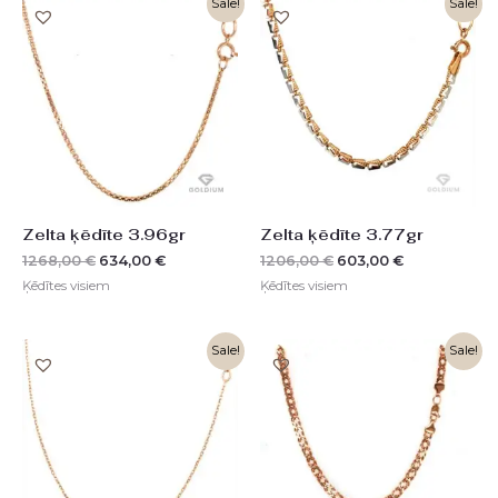
Sale!
Sale!
price
price
price
price
was:
is:
was:
is:
1268,00 €.
634,00 €.
1206,00 €.
603,00 €.
Zelta ķēdīte 3.96gr
Zelta ķēdīte 3.77gr
1268,00
€
634,00
€
1206,00
€
603,00
€
Ķēdītes visiem
Ķēdītes visiem
Original
Current
Original
Current
Sale!
Sale!
price
price
price
price
was:
is:
was:
is:
820,00 €.
410,00 €.
1194,00 €.
597,00 €.