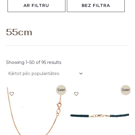
AR FILTRU
BEZ FILTRA
Rīgā (ātra piegāde uz Daugavpili)
(42)
55cm
Showing 1–50 of 95 results
Original
Current
Sale!
Sale!
price
price
was:
is:
340,00 €.
170,00 €.