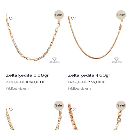
Original
Current
Original
Current
Sale!
Sale!
price
price
price
price
was:
is:
was:
is:
2138,00 €.
1068,00 €.
1472,00 €.
736,00 €.
Zelta ķēdīte 6.68gr
Zelta ķēdīte 4.60gr
2138,00
€
1068,00
€
1472,00
€
736,00
€
Ķēdītes visiem
Ķēdītes visiem
Original
Current
Original
Current
Sale!
Sale!
price
price
price
price
was:
is:
was:
is:
3782,00 €.
1892,00 €.
5213,00 €.
2606,00 €.