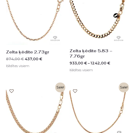
874,00 €.
437,00 €.
Zelta ķēdīte 5.83 –
Zelta ķēdīte 2.73gr
7.76gr
874,00
€
437,00
€
933,00
€
–
1242,00
€
Ķēdītes visiem
Ķēdītes visiem
Original
Current
Sale!
Sale!
price
price
was:
is:
1242,00 €.
620,00 €.