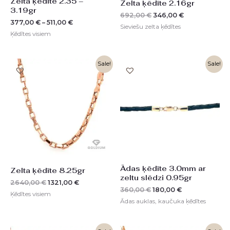
Zelta ķēdīte 2.35 –
Zelta ķēdīte 2.16gr
3.19gr
692,00
€
346,00
€
377,00
€
–
511,00
€
Sieviešu zelta ķēdītes
Ķēdītes visiem
Original
Current
Original
Current
Sale!
Sale!
price
price
price
price
was:
is:
was:
is:
2640,00 €.
1321,00 €.
360,00 €.
180,00 €.
Ādas ķēdīte 3.0mm ar
Zelta ķēdīte 8.25gr
zeltu slēdzi 0.95gr
2640,00
€
1321,00
€
360,00
€
180,00
€
Ķēdītes visiem
Ādas auklas, kaučuka ķēdītes
Original
Current
Original
Current