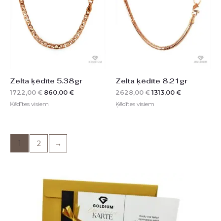
1722,00 €.
860,00 €.
2628,00 €.
1313,00 €.
Zelta ķēdīte 5.38gr
Zelta ķēdīte 8.21gr
1722,00
€
860,00
€
2628,00
€
1313,00
€
Ķēdītes visiem
Ķēdītes visiem
1
2
→