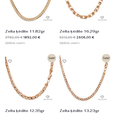
Zelta ķēdīte 11.82gr
Zelta ķēdīte 16.29gr
3782,00
€
1892,00
€
5213,00
€
2606,00
€
Ķēdītes visiem
Ķēdītes visiem
Original
Current
Original
Current
Sale!
Sale!
price
price
price
price
was:
is:
was:
is:
3952,00 €.
1977,00 €.
4234,00 €.
2117,00 €.
Zelta ķēdīte 12.35gr
Zelta ķēdīte 13.23gr