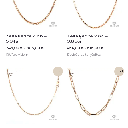
Zelta ķēdīte 4.66 –
Zelta ķēdīte 2.84 –
5.04gr
3.85gr
746,00
€
–
806,00
€
454,00
€
–
616,00
€
Ķēdītes visiem
Sieviešu zelta ķēdītes
Original
Current
Sale!
Sale!
price
price
was:
is:
1488,00 €.
744,00 €.