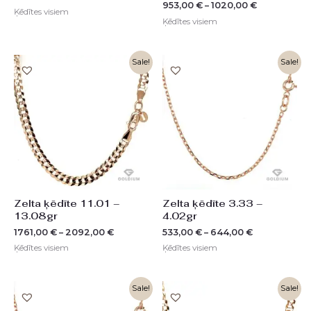
953,00
€
–
1020,00
€
Ķēdītes visiem
Ķēdītes visiem
Sale!
Sale!
Zelta ķēdīte 11.01 –
Zelta ķēdīte 3.33 –
13.08gr
4.02gr
1761,00
€
–
2092,00
€
533,00
€
–
644,00
€
Ķēdītes visiem
Ķēdītes visiem
Original
Current
Sale!
Sale!
price
price
was:
is: