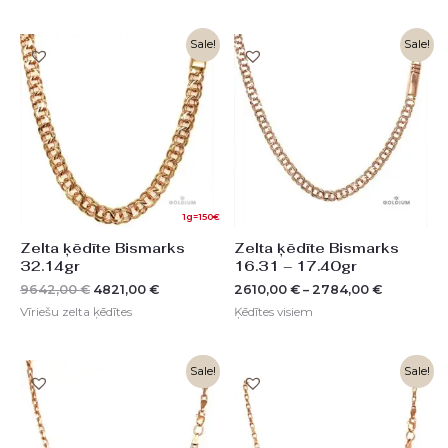
Original
Current
Sale!
Sale!
price
price
was:
is:
9642,00 €.
4821,00 €.
1g=150€
Zelta ķēdīte Bismarks
Zelta ķēdīte Bismarks
32.14gr
16.31 – 17.40gr
9642,00
€
4821,00
€
2610,00
€
–
2784,00
€
Vīriešu zelta ķēdītes
Ķēdītes visiem
Sale!
Sale!