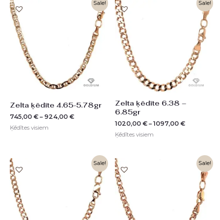
Sale!
Sale!
Zelta ķēdīte 6.38 –
Zelta ķēdīte 4.65-5.78gr
6.85gr
745,00
€
–
924,00
€
1020,00
€
–
1097,00
€
Ķēdītes visiem
Ķēdītes visiem
Original
Current
Sale!
Sale!
price
price
was:
is:
2100,00 €.
1050,00 €.