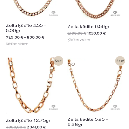
Zelta ķēdīte 4.55 –
Zelta ķēdīte 6.56gr
5.00gr
2100,00
€
1050,00
€
729,00
€
–
800,00
€
Ķēdītes visiem
Ķēdītes visiem
Original
Current
Sale!
Sale!
price
price
was:
is:
4080,00 €.
2041,00 €.
Zelta ķēdīte 5.95 –
Zelta ķēdīte 12.75gr
6.38gr
4080,00
€
2041,00
€