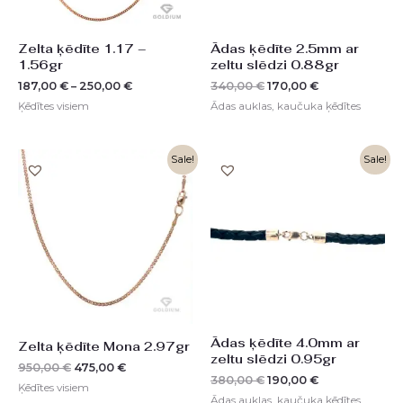
Zelta ķēdīte 1.17 –
Ādas ķēdīte 2.5mm ar
1.56gr
zeltu slēdzi 0.88gr
187,00
€
–
250,00
€
340,00
€
170,00
€
Ķēdītes visiem
Ādas auklas, kaučuka ķēdītes
Original
Current
Original
Current
Sale!
Sale!
price
price
price
price
was:
is:
was:
is:
950,00 €.
475,00 €.
380,00 €.
190,00 €.
Ādas ķēdīte 4.0mm ar
Zelta ķēdīte Mona 2.97gr
zeltu slēdzi 0.95gr
950,00
€
475,00
€
380,00
€
190,00
€
Ķēdītes visiem
Ādas auklas, kaučuka ķēdītes