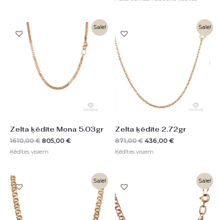
Original
Current
Original
Current
Sale!
Sale!
price
price
price
price
was:
is:
was:
is:
1610,00 €.
805,00 €.
871,00 €.
436,00 €.
Zelta ķēdīte Mona 5.03gr
Zelta ķēdīte 2.72gr
1610,00
€
805,00
€
871,00
€
436,00
€
Ķēdītes visiem
Ķēdītes visiem
Sale!
Sale!