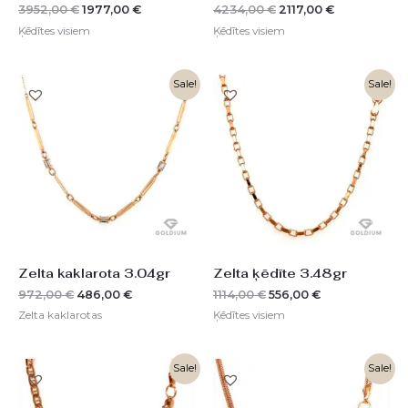
3952,00
€
1977,00
€
4234,00
€
2117,00
€
Ķēdītes visiem
Ķēdītes visiem
Original
Current
Original
Current
Sale!
Sale!
price
price
price
price
was:
is:
was:
is:
972,00 €.
486,00 €.
1114,00 €.
556,00 €.
Zelta kaklarota 3.04gr
Zelta ķēdīte 3.48gr
972,00
€
486,00
€
1114,00
€
556,00
€
Zelta kaklarotas
Ķēdītes visiem
Original
Current
Original
Current
Sale!
Sale!
price
price
price
price
was:
is:
was:
is: