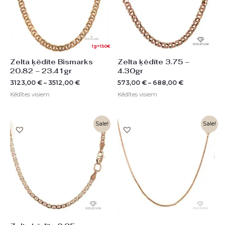
1g=150€
Zelta ķēdīte Bismarks
Zelta ķēdīte 3.75 –
20.82 – 23.41gr
4.30gr
3123,00
€
–
3512,00
€
573,00
€
–
688,00
€
Ķēdītes visiem
Ķēdītes visiem
Original
Current
Sale!
Sale!
price
price
was:
is:
692,00 €.
346,00 €.