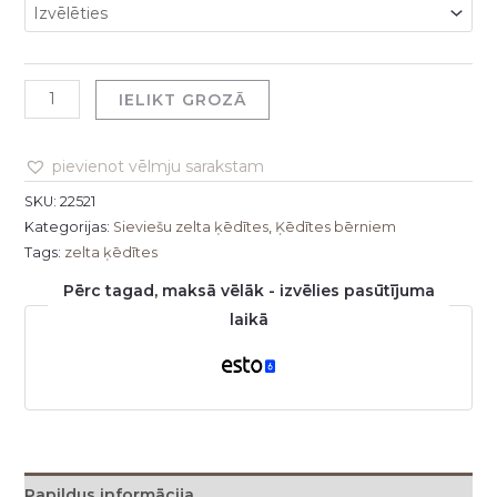
IELIKT GROZĀ
pievienot vēlmju sarakstam
SKU:
22521
Kategorijas:
Sieviešu zelta ķēdītes
,
Ķēdītes bērniem
Tags:
zelta ķēdītes
Pērc tagad, maksā vēlāk - izvēlies pasūtījuma
laikā
Papildus informācija