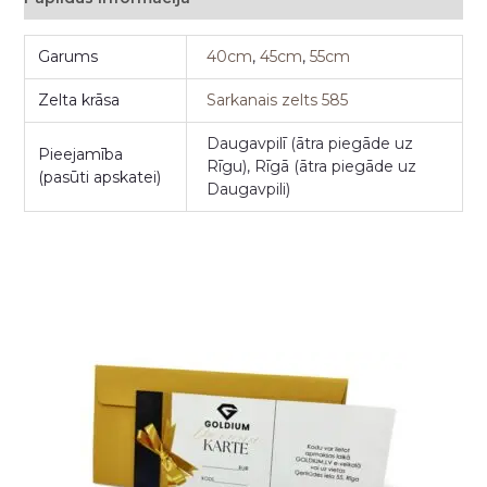
Garums
40cm
,
45cm
,
55cm
Zelta krāsa
Sarkanais zelts 585
Daugavpilī (ātra piegāde uz
Pieejamība
Rīgu), Rīgā (ātra piegāde uz
(pasūti apskatei)
Daugavpili)