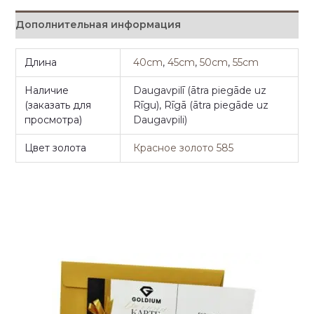
Дополнительная информация
Длина
40cm
,
45cm
,
50cm
,
55cm
Наличие
Daugavpilī (ātra piegāde uz
(заказать для
Rīgu), Rīgā (ātra piegāde uz
просмотра)
Daugavpili)
Цвет золота
Красное золото 585