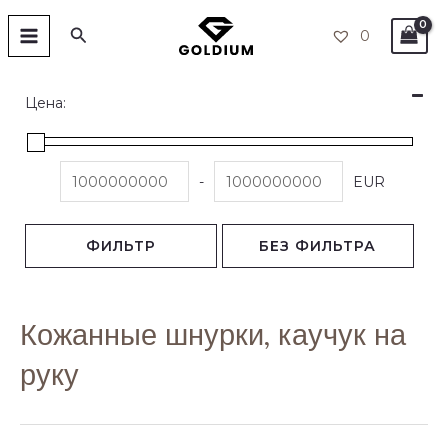
Перейти
ГЛАВНОЕ
Поиск
0
к
СТРАНИЦА
содержимому
Цена:
-
EUR
ФИЛЬТР
БЕЗ ФИЛЬТРА
Кожанные шнурки, каучук на
руку