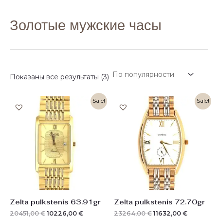
Золотые мужские часы
Показаны все результаты (3)
Первоначальная
Текущая
Первоначальная
Текущая
Sale!
Sale!
цена
цена:
цена
цена:
составляла
10226,00 €.
составляла
11632,00 
20451,00 €.
23264,00 €.
Zelta pulkstenis 63.91gr
Zelta pulkstenis 72.70gr
20451,00
€
10226,00
€
23264,00
€
11632,00
€