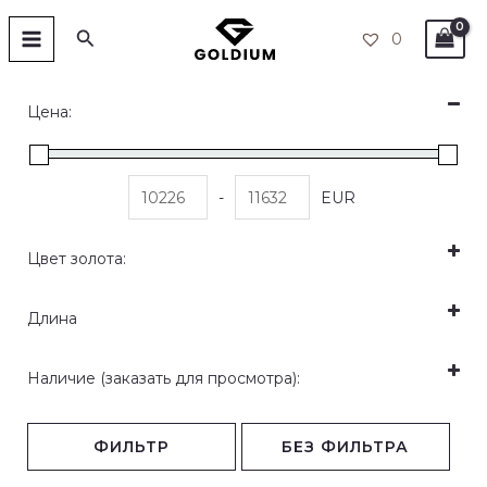
Сортировка:
Перейти
ГЛАВНОЕ
по
Поиск
популярности
0
к
СТРАНИЦА
содержимому
Цена:
-
EUR
Цвет золота:
Красное золото 585
(2)
Длина
Желтое золото 585
(1)
20cm
21.5cm
Наличие (заказать для просмотра):
Даугавпилс (быстрая доставка в Ригу)
(3)
ФИЛЬТР
БЕЗ ФИЛЬТРА