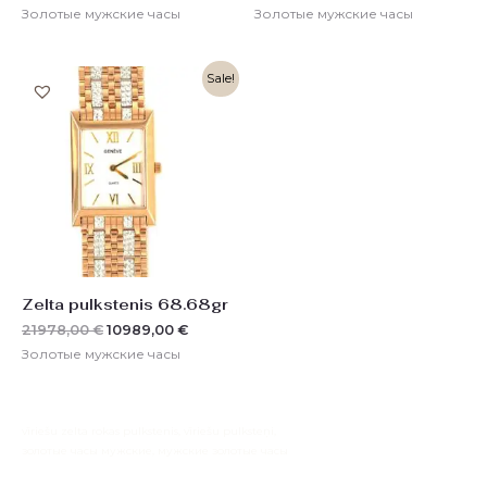
Золотые мужские часы
Золотые мужские часы
Первоначальная
Текущая
Sale!
цена
цена:
составляла
10989,00 €.
21978,00 €.
Zelta pulkstenis 68.68gr
21978,00
€
10989,00
€
Золотые мужские часы
vīriešu zelta rokas pulkstenis, vīriešu pulksteņi,
золотые часы мужские, мужские золотые часы