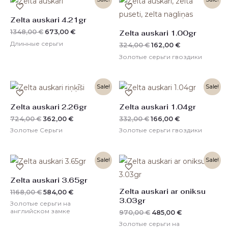
цена
цена:
цена
цена:
составляла
673,00 €.
составляла
162,00 €.
Zelta auskari 4.21gr
1348,00 €.
324,00 €.
1348,00
€
673,00
€
Zelta auskari 1.00gr
Длинные серьги
324,00
€
162,00
€
Золотые серьги гвоздики
Первоначальная
Текущая
Первоначальная
Текущая
Sale!
Sale!
цена
цена:
цена
цена:
составляла
362,00 €.
составляла
166,00 €.
Zelta auskari 2.26gr
Zelta auskari 1.04gr
724,00 €.
332,00 €.
724,00
€
362,00
€
332,00
€
166,00
€
Золотые Серьги
Золотые серьги гвоздики
Первоначальная
Текущая
Первоначальная
Текущая
Sale!
Sale!
цена
цена:
цена
цена:
составляла
584,00 €.
составляла
485,00 €.
Zelta auskari 3.65gr
1168,00 €.
970,00 €.
Zelta auskari ar oniksu
1168,00
€
584,00
€
3.03gr
Золотые серьги на
английском замке
970,00
€
485,00
€
Золотые серьги на