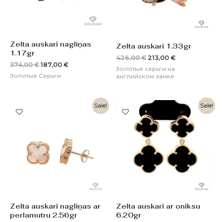
Zelta auskari nagliņas
Zelta auskari 1.33gr
1.17gr
426,00
€
213,00
€
374,00
€
187,00
€
Золотые серьги на
Золотые Серьги
английском замке
Первоначальная
Текущая
Первоначальная
Текущая
Sale!
Sale!
цена
цена:
цена
цена:
составляла
410,00 €.
составляла
992,00 €.
820,00 €.
1984,00 €.
Zelta auskari nagliņas ar
Zelta auskari ar oniksu
perlamutru 2.56gr
6.20gr