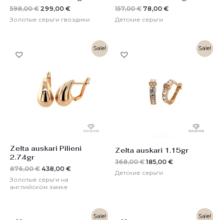
598,00
€
299,00
€
157,00
€
78,00
€
Золотые серьги гвоздики
Детские серьги
Первоначальная
Текущая
Первоначальная
Текущая
Sale!
Sale!
цена
цена:
цена
цена:
составляла
438,00 €.
составляла
185,00 €.
876,00 €.
368,00 €.
Zelta auskari Pilieni
Zelta auskari 1.15gr
2.74gr
368,00
€
185,00
€
876,00
€
438,00
€
Детские серьги
Золотые серьги на
английском замке
Первоначальная
Текущая
Первоначальная
Текущая
Sale!
Sale!