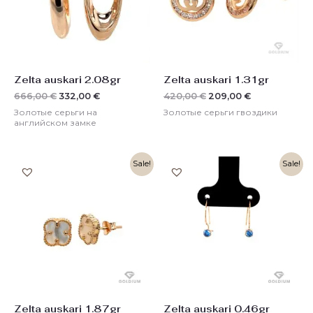
Zelta auskari 2.08gr
Zelta auskari 1.31gr
666,00
€
332,00
€
420,00
€
209,00
€
Золотые серьги на
Золотые серьги гвоздики
английском замке
Первоначальная
Текущая
Первоначальная
Текущая
Sale!
Sale!
цена
цена:
цена
цена:
составляла
299,00 €.
составляла
78,00 €.
598,00 €.
157,00 €.
Zelta auskari 1.87gr
Zelta auskari 0.46gr