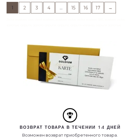
1
2
3
4
…
15
16
17
→
Zelta auskari, van cleef auskari, auskari zelta, zelta auskari 585, auskari zelta,
золотые серьги, золото серьги, серьги, серьги клевер, серьги золотые
ВОЗВРАТ ТОВАРА В ТЕЧЕНИИ 14 ДНЕЙ
Возможен возврат приобретенного товара.