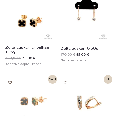
составляла
211,00 €.
составляла
85,00 €.
422,00 €.
170,00 €.
Zelta auskari ar oniksu
Zelta auskari 0.50gr
1.32gr
170,00
€
85,00
€
422,00
€
211,00
€
Детские серьги
Золотые серьги гвоздики
Первоначальная
Текущая
Первоначальная
Текущая
Sale!
Sale!
цена
цена:
цена
цена:
составляла
212,00 €.
составляла
186,00 €.
422,00 €.
372,00 €.