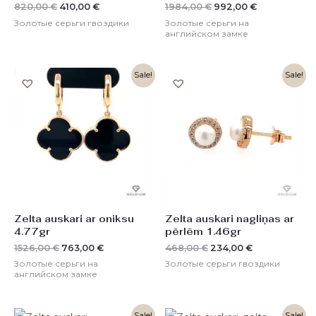
820,00
€
410,00
€
1984,00
€
992,00
€
Золотые серьги гвоздики
Золотые серьги на
английском замке
Первоначальная
Текущая
Первоначальная
Текущая
Sale!
Sale!
цена
цена:
цена
цена:
составляла
763,00 €.
составляла
234,00 €.
1526,00 €.
468,00 €.
Zelta auskari ar oniksu
Zelta auskari nagliņas ar
4.77gr
pērlēm 1.46gr
1526,00
€
763,00
€
468,00
€
234,00
€
Золотые серьги на
Золотые серьги гвоздики
английском замке
Первоначальная
Текущая
Первоначальная
Текущая
Sale!
Sale!