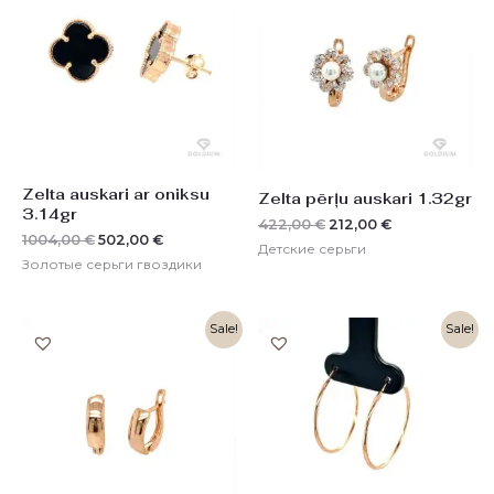
1004,00 €.
422,00 €.
Zelta auskari ar oniksu
Zelta pērļu auskari 1.32gr
3.14gr
422,00
€
212,00
€
1004,00
€
502,00
€
Детские серьги
Золотые серьги гвоздики
Первоначальная
Текущая
Первоначальная
Текущая
Sale!
Sale!
цена
цена:
цена
цена:
составляла
161,00 €.
составляла
182,00 €.
324,00 €.
364,00 €.