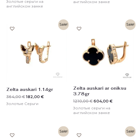
Золотые серьги на
английском замке
английском замке
Первоначальная
Текущая
Первоначальная
Текущая
Sale!
Sale!
цена
цена:
цена
цена:
составляла
182,00 €.
составляла
604,00 €.
364,00 €.
1210,00 €.
Zelta auskari ar oniksu
Zelta auskari 1.14gr
3.78gr
364,00
€
182,00
€
1210,00
€
604,00
€
Золотые Серьги
Золотые серьги на
английском замке
Первоначальная
Текущая
Первоначальная
Текущая
Sale!
Sale!
цена
цена:
цена
цена:
составляла
502,00 €.
составляла
212,00 €.