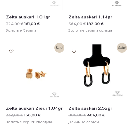
Zelta auskari 1.01gr
Zelta auskari 1.14gr
324,00
€
161,00
€
364,00
€
182,00
€
Золотые Серьги
Золотые серьги кольца
Первоначальная
Текущая
Первоначальная
Текущая
Sale!
Sale!
цена
цена:
цена
цена:
составляла
166,00 €.
составляла
404,00 €.
332,00 €.
806,00 €.
Zelta auskari Ziedi 1.04gr
Zelta auskari 2.52gr
332,00
€
166,00
€
806,00
€
404,00
€
Золотые серьги гвоздики
Длинные серьги