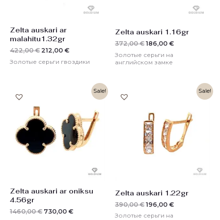
Zelta auskari ar
Zelta auskari 1.16gr
malahītu1.32gr
372,00
€
186,00
€
422,00
€
212,00
€
Золотые серьги на
Золотые серьги гвоздики
английском замке
Первоначальная
Текущая
Первоначальная
Текущая
Sale!
Sale!
цена
цена:
цена
цена:
составляла
730,00 €.
составляла
196,00 €.
1460,00 €.
390,00 €.
Zelta auskari ar oniksu
Zelta auskari 1.22gr
4.56gr
390,00
€
196,00
€
1460,00
€
730,00
€
Золотые серьги на