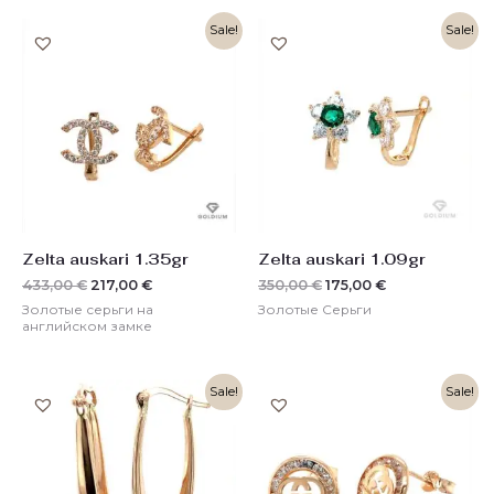
Первоначальная
Текущая
Первоначальная
Текущая
Sale!
Sale!
цена
цена:
цена
цена:
составляла
217,00 €.
составляла
175,00 €.
433,00 €.
350,00 €.
Zelta auskari 1.35gr
Zelta auskari 1.09gr
433,00
€
217,00
€
350,00
€
175,00
€
Золотые серьги на
Золотые Серьги
английском замке
Первоначальная
Текущая
Первоначальная
Текущая
Sale!
Sale!
цена
цена:
цена
цена:
составляла
332,00 €.
составляла
209,00 €.
666,00 €.
420,00 €.