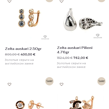
цена
цена:
цена
цена:
составляла
400,00 €.
составляла
762,00 €.
800,00 €.
1524,00 €.
Zelta auskari Pilieni
Zelta auskari 2.50gr
4.76gr
800,00
€
400,00
€
1524,00
€
762,00
€
Золотые серьги на
Золотые серьги на
английском замке
английском замке
Первоначальная
Текущая
Первоначальная
Текущая
Sale!
Sale!
цена
цена:
цена
цена:
составляла
187,00 €.
составляла
213,00 €.
374,00 €.
426,00 €.