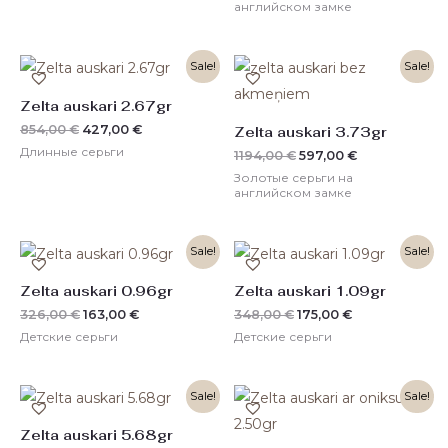
английском замке
Первоначальная
Текущая
Первоначальная
Текущая
Sale!
Sale!
цена
цена:
цена
цена:
составляла
427,00 €.
составляла
597,00 €.
Zelta auskari 2.67gr
854,00 €.
1194,00 €.
854,00
€
427,00
€
Zelta auskari 3.73gr
Длинные серьги
1194,00
€
597,00
€
Золотые серьги на
английском замке
Первоначальная
Текущая
Первоначальная
Текущая
Sale!
Sale!
цена
цена:
цена
цена:
составляла
163,00 €.
составляла
175,00 €.
Zelta auskari 0.96gr
Zelta auskari 1.09gr
326,00 €.
348,00 €.
326,00
€
163,00
€
348,00
€
175,00
€
Детские серьги
Детские серьги
Первоначальная
Текущая
Первоначальная
Текущая
Sale!
Sale!
цена
цена:
цена
цена:
составляла
909,00 €.
составляла
400,00 €.
Zelta auskari 5.68gr
1818,00 €.
800,00 €.