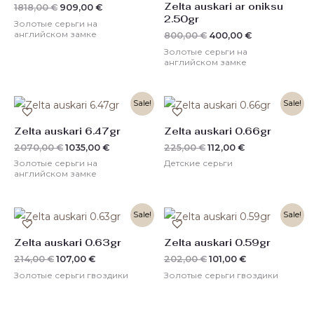
Zelta auskari ar oniksu
1818,00
€
909,00
€
2.50gr
Золотые серьги на
английском замке
800,00
€
400,00
€
Золотые серьги на
английском замке
Первоначальная
Текущая
Первоначальная
Текущая
Sale!
Sale!
цена
цена:
цена
цена:
составляла
1035,00 €.
составляла
112,00 €.
Zelta auskari 6.47gr
Zelta auskari 0.66gr
2070,00 €.
225,00 €.
2070,00
€
1035,00
€
225,00
€
112,00
€
Золотые серьги на
Детские серьги
английском замке
Первоначальная
Текущая
Первоначальная
Текущая
Sale!
Sale!
цена
цена:
цена
цена:
составляла
107,00 €.
составляла
101,00 €.
Zelta auskari 0.63gr
Zelta auskari 0.59gr
214,00 €.
202,00 €.
214,00
€
107,00
€
202,00
€
101,00
€
Золотые серьги гвоздики
Золотые серьги гвоздики