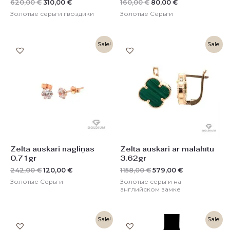
620,00
€
310,00
€
160,00
€
80,00
€
Золотые серьги гвоздики
Золотые Серьги
Первоначальная
Текущая
Первоначальная
Текущая
Sale!
Sale!
цена
цена:
цена
цена:
составляла
120,00 €.
составляла
579,00 €.
242,00 €.
1158,00 €.
Zelta auskari nagliņas
Zelta auskari ar malahītu
0.71gr
3.62gr
242,00
€
120,00
€
1158,00
€
579,00
€
Золотые Серьги
Золотые серьги на
английском замке
Первоначальная
Текущая
Первоначальная
Текущая
Sale!
Sale!
цена
цена:
цена
цена: