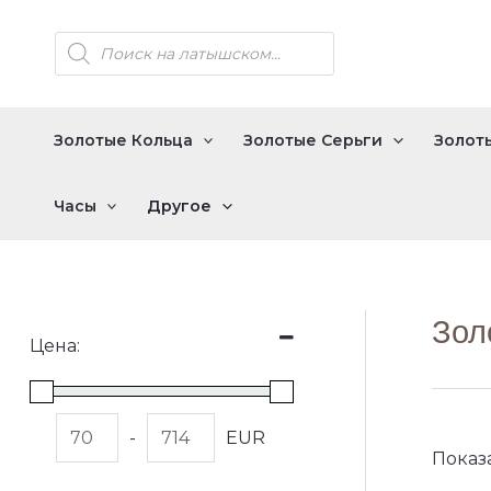
Перейти
Поиск
к
товаров
содержимому
Золотые Кольца
Золотые Серьги
Золот
Часы
Другое
Зол
Цена:
-
EUR
Показа