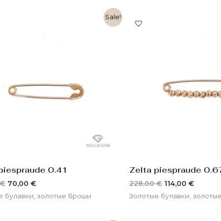
Первоначальная
Текущая
Первоначальн
Текущ
Sale!
цена
цена:
цена
цена:
составляла
70,00 €.
составляла
114,00 
140,00 €.
228,00 €.
 piespraude 0.41
Zelta piespraude 0.6
€
70,00
€
228,00
€
114,00
€
е булавки, золотые броши
Золотые булавки, золоты