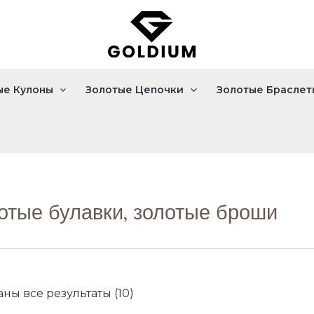
Сортировка:
по
популярности
ые Кулоны
Золотые Цепочки
Золотые Браслет
отые булавки, золотые броши
ны все результаты (10)