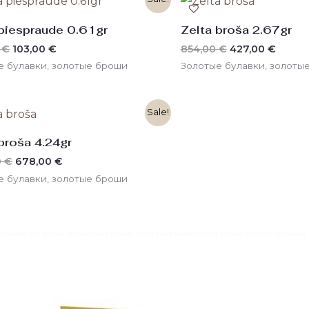
цена
цена:
цена
цена:
составляла
103,00 €.
составляла
427,00
 piespraude 0.61gr
Zelta broša 2.67gr
208,00 €.
854,00 €.
0
€
103,00
€
854,00
€
427,00
€
е булавки, золотые броши
Золотые булавки, золоты
Первоначальная
Текущая
Sale!
цена
цена:
составляла
678,00 €.
broša 4.24gr
1356,00 €.
0
€
678,00
€
е булавки, золотые броши
espraudes un brošas, brošas piespraudes, zelta piespraudes, zelta brošas, золотая булавк