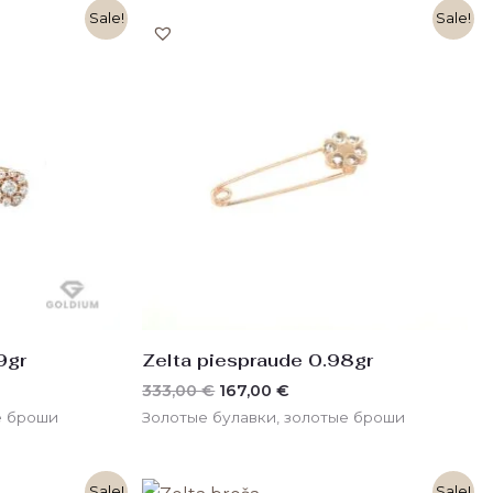
ая
ая
Первоначальная
Текущая
Sale!
Sale!
цена
цена:
€.
составляла
167,00 €.
333,00 €.
9gr
Zelta piespraude 0.98gr
333,00
€
167,00
€
е броши
Золотые булавки, золотые броши
ая
ая
Первоначальная
Текущая
Sale!
Sale!