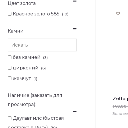
Цвет золота:
Красное золото 585
(10)
Камни:
без камней
(3)
цирконий
(6)
жемчуг
(1)
Наличие (заказать для
Zelta
просмотра):
140,00
Золоты
Даугавпилс (быстрая
доставка в Ригу)
(10)