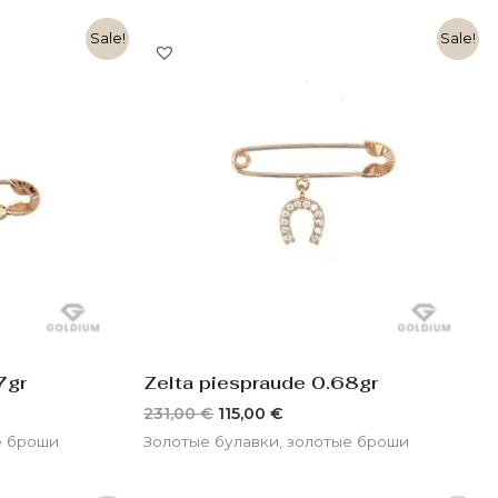
ая
ая
Первоначальная
Текущая
Sale!
Sale!
цена
цена:
€.
составляла
115,00 €.
231,00 €.
7gr
Zelta piespraude 0.68gr
231,00
€
115,00
€
е броши
Золотые булавки, золотые броши