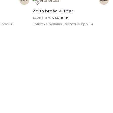
цена
цена:
 €.
составляла
714,00 €.
Zelta broša 4.46gr
1428,00 €.
1428,00
€
714,00
€
е броши
Золотые булавки, золотые броши
а, булавка из золота, золотая брошь