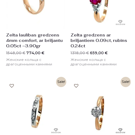
Zelta laulības gredzens
Zelta gredzens ar
4mm comfort, ar briljantu
briljantiem 0.09ct, rubīns
0.05ct ~3.90gr
0.24ct
1548,00
€
774,00
€
1318,00
€
659,00
€
Женские кольца с
Женские кольца с
драгоценными камнями
драгоценными камнями
Первоначальная
Текущая
Первоначальная
Текущая
Sale!
Sale!
цена
цена:
цена
цена:
составляла
698,00 €.
составляла
749,00 €.
1396,00 €.
1498,00 €.