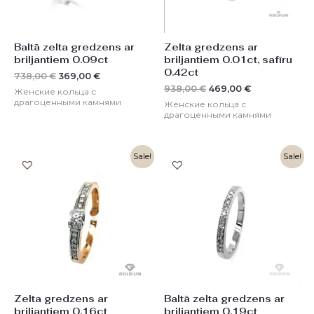
Baltā zelta gredzens ar
Zelta gredzens ar
briljantiem 0.09ct
briljantiem 0.01ct, safīru
0.42ct
738,00
€
369,00
€
938,00
€
469,00
€
Женские кольца с
драгоценными камнями
Женские кольца с
драгоценными камнями
Первоначальная
Текущая
Первоначальная
Текущая
Sale!
Sale!
цена
цена:
цена
цена:
составляла
929,00 €.
составляла
636,00 €.
1858,00 €.
1272,00 €.
Zelta gredzens ar
Baltā zelta gredzens ar
briljantiem 0.16ct
briljantiem 0.19ct