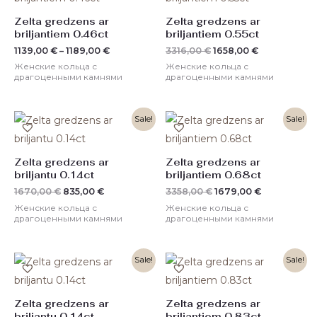
3316,00 €.
Zelta gredzens ar
Zelta gredzens ar
briljantiem 0.46ct
briljantiem 0.55ct
1139,00
€
–
1189,00
€
3316,00
€
1658,00
€
Женские кольца с
Женские кольца с
драгоценными камнями
драгоценными камнями
Первоначальная
Текущая
Первоначальная
Текущая
Sale!
Sale!
цена
цена:
цена
цена:
составляла
835,00 €.
составляла
1679,00 €.
1670,00 €.
3358,00 €.
Zelta gredzens ar
Zelta gredzens ar
briljantu 0.14ct
briljantiem 0.68ct
1670,00
€
835,00
€
3358,00
€
1679,00
€
Женские кольца с
Женские кольца с
драгоценными камнями
драгоценными камнями
Первоначальная
Текущая
Первоначальная
Текущая
Sale!
Sale!
цена
цена:
цена
цена:
составляла
860,00 €.
составляла
2750,00 €.
1720,00 €.
5500,00 €.
Zelta gredzens ar
Zelta gredzens ar
briljantu 0.14ct
briljantiem 0.83ct