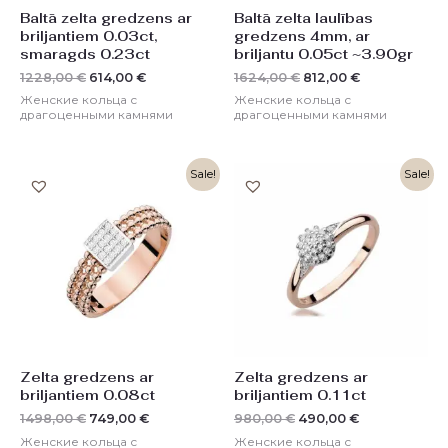
Baltā zelta gredzens ar
Baltā zelta laulības
briljantiem 0.03ct,
gredzens 4mm, ar
smaragds 0.23ct
briljantu 0.05ct ~3.90gr
1228,00
€
614,00
€
1624,00
€
812,00
€
Женские кольца с
Женские кольца с
драгоценными камнями
драгоценными камнями
Первоначальная
Текущая
Первоначальная
Текущая
Sale!
Sale!
цена
цена:
цена
цена:
составляла
749,00 €.
составляла
490,00 €.
1498,00 €.
980,00 €.
Zelta gredzens ar
Zelta gredzens ar
briljantiem 0.08ct
briljantiem 0.11ct
1498,00
€
749,00
€
980,00
€
490,00
€
Женские кольца с
Женские кольца с