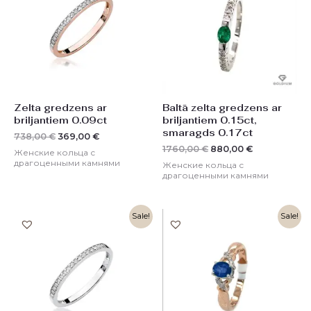
Zelta gredzens ar
Baltā zelta gredzens ar
briljantiem 0.09ct
briljantiem 0.15ct,
smaragds 0.17ct
738,00
€
369,00
€
1760,00
€
880,00
€
Женские кольца с
драгоценными камнями
Женские кольца с
драгоценными камнями
Первоначальная
Текущая
Первоначальная
Текущая
Sale!
Sale!
цена
цена:
цена
цена:
составляла
369,00 €.
составляла
469,00 €.
738,00 €.
938,00 €.