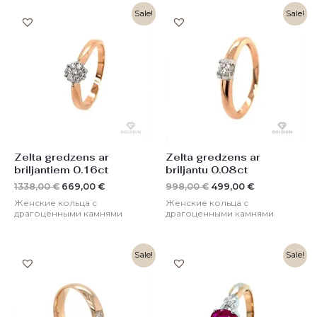
Первоначальная
Текущая
Первоначальная
Текущая
Sale!
Sale!
цена
цена:
цена
цена:
составляла
669,00 €.
составляла
499,00 €.
1338,00 €.
998,00 €.
Zelta gredzens ar
Zelta gredzens ar
briljantiem 0.16ct
briljantu 0.08ct
1338,00
€
669,00
€
998,00
€
499,00
€
Женские кольца с
Женские кольца с
драгоценными камнями
драгоценными камнями
Первоначальная
Текущая
Первоначальная
Текущая
Sale!
Sale!
цена
цена:
цена
цена:
составляла
774,00 €.
составляла
659,00 €.
1548,00 €.
1318,00 €.