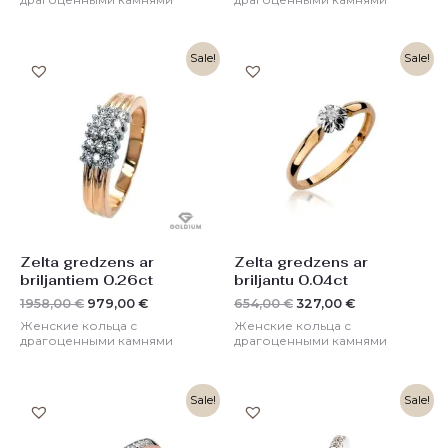
Первоначальная
Текущая
Первоначальная
Текущая
Sale!
Sale!
цена
цена:
цена
цена:
составляла
979,00 €.
составляла
327,00 €.
1958,00 €.
654,00 €.
Zelta gredzens ar
Zelta gredzens ar
briljantiem 0.26ct
briljantu 0.04ct
1958,00
€
979,00
€
654,00
€
327,00
€
Женские кольца с
Женские кольца с
драгоценными камнями
драгоценными камнями
Первоначальная
Текущая
Первоначальная
Текущая
Sale!
Sale!
цена
цена:
цена
цена:
составляла
369,00 €.
составляла
880,00 €.
738,00 €.
1760,00 €.