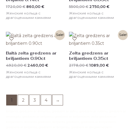
1720,00
€
860,00
€
5500,00
€
2750,00
€
Женские кольца с
Женские кольца с
драгоценными камнями
драгоценными камнями
Первоначальная
Текущая
Первоначальная
Текущая
Sale!
Sale!
цена
цена:
цена
цена:
составляла
2460,00 €.
составляла
1089,00 €.
4920,00 €.
2178,00 €.
Baltā zelta gredzens ar
Zelta gredzens ar
briljantiem 0.90ct
briljantiem 0.35ct
4920,00
€
2460,00
€
2178,00
€
1089,00
€
Женские кольца с
Женские кольца с
драгоценными камнями
драгоценными камнями
1
2
3
4
→
briljants, gredzeni ar dimantu, gredzeni ar safīru, gredzeni ar rubīnu, gredzeni ar
smaragdu, gredzeni ar briljantu, gredzeni ar briljantiem, zelta gredzeni ar
briljantiem, dimanta gredzeni, briljanta gredzeni, gredzens ar briljantiem,
gredzens ar briljantu, gredzeni ar briljantu, gredzeni ar dārgakmeņiem