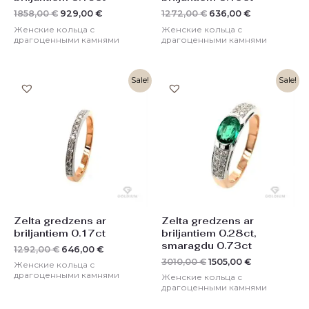
1858,00
€
929,00
€
1272,00
€
636,00
€
Женские кольца с
Женские кольца с
драгоценными камнями
драгоценными камнями
Первоначальная
Текущая
Первоначальная
Текущая
Sale!
Sale!
цена
цена:
цена
цена:
составляла
646,00 €.
составляла
1505,00 €.
1292,00 €.
3010,00 €.
Zelta gredzens ar
Zelta gredzens ar
briljantiem 0.17ct
briljantiem 0.28ct,
smaragdu 0.73ct
1292,00
€
646,00
€
3010,00
€
1505,00
€
Женские кольца с
драгоценными камнями
Женские кольца с
драгоценными камнями