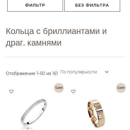
черный бриллиант
жемчуг
рубин
ФИЛЬТР
БЕЗ ФИЛЬТРА
(1)
(3)
(5)
Рига (быстрая доставка в Даугавпилс)
(6)
сапфир
изумруд
(14)
(11)
Кольца с бриллиантами и
драг. камнями
Отображение 1–50 из 161
Первоначальная
Текущая
Первоначальная
Текущая
Sale!
Sale!
цена
цена:
цена
цена:
составляла
369,00 €.
составляла
1041,00 €.
738,00 €.
2082,00 €.