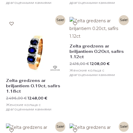
драгоценными камнями
драгоценными камнями
Первоначальная
Текущая
Первоначальная
Текущая
Sale!
Sale!
цена
цена:
цена
цена:
составляла
1248,00 €.
составляла
1208,00 €.
2496,00 €.
2416,00 €.
Zelta gredzens ar
briljantiem 0.20ct, safīrs
1.12ct
2416,00
€
1208,00
€
Женские кольца с
драгоценными камнями
Zelta gredzens ar
briljantiem 0.19ct, safīrs
1.18ct
2496,00
€
1248,00
€
Женские кольца с
драгоценными камнями
Первоначальная
Текущая
Первоначальная
Текущая
Sale!
Sale!
цена
цена:
цена
цена: