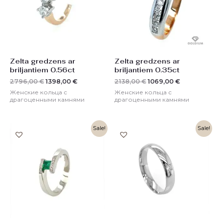
Zelta gredzens ar
Zelta gredzens ar
briljantiem 0.56ct
briljantiem 0.35ct
2796,00
€
1398,00
€
2138,00
€
1069,00
€
Женские кольца с
Женские кольца с
драгоценными камнями
драгоценными камнями
Первоначальная
Текущая
Первоначальная
Текущая
Sale!
Sale!
цена
цена:
цена
цена:
составляла
614,00 €.
составляла
812,00 €.
1228,00 €.
1624,00 €.