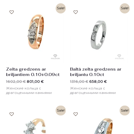
Первоначальная
Текущая
Первоначальная
Текущая
Sale!
Sale!
цена
цена:
цена
цена:
составляла
801,00 €.
составляла
658,00 €.
1602,00 €.
1316,00 €.
Zelta gredzens ar
Baltā zelta gredzens ar
briljantiem 0.10+0.09ct
briljantu 0.10ct
1602,00
€
801,00
€
1316,00
€
658,00
€
Женские кольца с
Женские кольца с
драгоценными камнями
драгоценными камнями
Первоначальная
Текущая
Первоначальная
Текущая
Sale!
Sale!
цена
цена:
цена
цена:
составляла
1398,00 €.
составляла
1069,00 €.
2796,00 €.
2138,00 €.