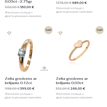
0.03ct ~2.75gr
1378,00
€
689,00
€
1100,00
€
550,00
€
Женские кольца с
драгоценными камнями
Женские кольца с
драгоценными камнями
Первоначальная
Текущая
Первоначальная
Текущая
Sale!
Sale!
цена
цена:
цена
цена:
составляла
599,00 €.
составляла
266,00 €.
1198,00 €.
532,00 €.
Zelta gredzens ar
Zelta gredzens ar
briljantu 0.12ct
briljantu 0.03ct
1198,00
€
599,00
€
532,00
€
266,00
€
Женские кольца с
Женские кольца с
драгоценными камнями
драгоценными камнями