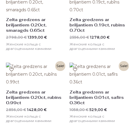
составляла
1399,00 €.
составляла
1278,00 €.
2798,00 €.
2556,00 €.
Zelta gredzens ar
Zelta gredzens ar
briljantiem 0.20ct,
briljantiem 0.19ct, rubīns
smaragds 0.65ct
0.70ct
2798,00
€
1399,00
€
2556,00
€
1278,00
€
Женские кольца с
Женские кольца с
драгоценными камнями
драгоценными камнями
Первоначальная
Текущая
Первоначальная
Текущая
Sale!
Sale!
цена
цена:
цена
цена:
составляла
1428,00 €.
составляла
529,00 €.
2856,00 €.
1058,00 €.
Zelta gredzens ar
Zelta gredzens ar
briljantiem 0.20ct, rubīns
briljantiem 0.01ct, safīrs
0.99ct
0.36ct
2856,00
€
1428,00
€
1058,00
€
529,00
€
Женские кольца с
Женские кольца с
драгоценными камнями
драгоценными камнями