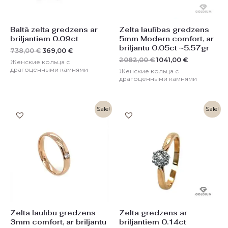
Baltā zelta gredzens ar
Zelta laulības gredzens
briljantiem 0.09ct
5mm Modern comfort, ar
briljantu 0.05ct ~5.57gr
738,00
€
369,00
€
2082,00
€
1041,00
€
Женские кольца с
драгоценными камнями
Женские кольца с
драгоценными камнями
Первоначальная
Текущая
Первоначальная
Текущая
Sale!
Sale!
цена
цена:
цена
цена:
составляла
550,00 €.
составляла
689,00 €.
1100,00 €.
1378,00 €.
Zelta laulību gredzens
Zelta gredzens ar
3mm comfort, ar briljantu
briljantiem 0.14ct