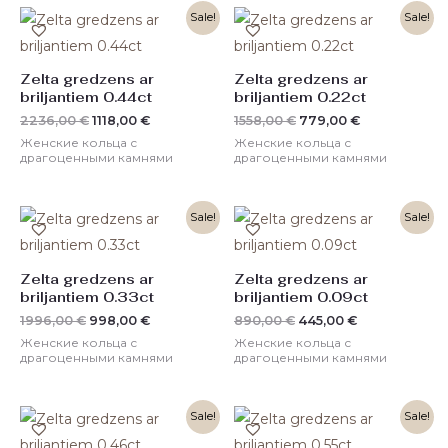
Первоначальная
Текущая
Первоначальная
Текущая
Sale!
Sale!
цена
цена:
цена
цена:
составляла
1118,00 €.
составляла
779,00 €.
2236,00 €.
1558,00 €.
Zelta gredzens ar
Zelta gredzens ar
briljantiem 0.44ct
briljantiem 0.22ct
2236,00
€
1118,00
€
1558,00
€
779,00
€
Женские кольца с
Женские кольца с
драгоценными камнями
драгоценными камнями
Первоначальная
Текущая
Первоначальная
Текущая
Sale!
Sale!
цена
цена:
цена
цена:
составляла
998,00 €.
составляла
445,00 €.
1996,00 €.
890,00 €.
Zelta gredzens ar
Zelta gredzens ar
briljantiem 0.33ct
briljantiem 0.09ct
1996,00
€
998,00
€
890,00
€
445,00
€
Женские кольца с
Женские кольца с
драгоценными камнями
драгоценными камнями
Первоначальная
Текущая
Sale!
Sale!
цена
цена:
составляла
1658,00 €.