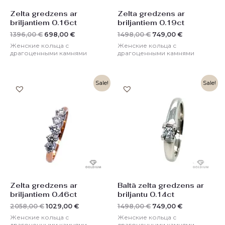
Zelta gredzens ar
Zelta gredzens ar
briljantiem 0.16ct
briljantiem 0.19ct
1396,00
€
698,00
€
1498,00
€
749,00
€
Женские кольца с
Женские кольца с
драгоценными камнями
драгоценными камнями
Первоначальная
Текущая
Первоначальная
Текущая
Sale!
Sale!
цена
цена:
цена
цена:
составляла
1029,00 €.
составляла
749,00 €.
2058,00 €.
1498,00 €.
Zelta gredzens ar
Baltā zelta gredzens ar
briljantiem 0.46ct
briljantu 0.14ct
2058,00
€
1029,00
€
1498,00
€
749,00
€
Женские кольца с
Женские кольца с
драгоценными камнями
драгоценными камнями