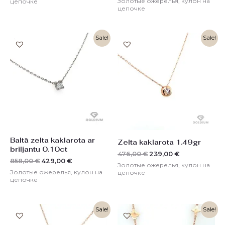
Золотые ожерелья, кулон на
цепочке
цепочке
Первоначальная
Текущая
Первоначальная
Текущая
Sale!
Sale!
цена
цена:
цена
цена:
составляла
429,00 €.
составляла
239,00 €.
858,00 €.
476,00 €.
Baltā zelta kaklarota ar
Zelta kaklarota 1.49gr
briljantu 0.10ct
476,00
€
239,00
€
858,00
€
429,00
€
Золотые ожерелья, кулон на
Золотые ожерелья, кулон на
цепочке
цепочке
Первоначальная
Текущая
Первоначальная
Текущая
Sale!
Sale!
цена
цена:
цена
цена:
составляла
266,00 €.
составляла
705,00 €.