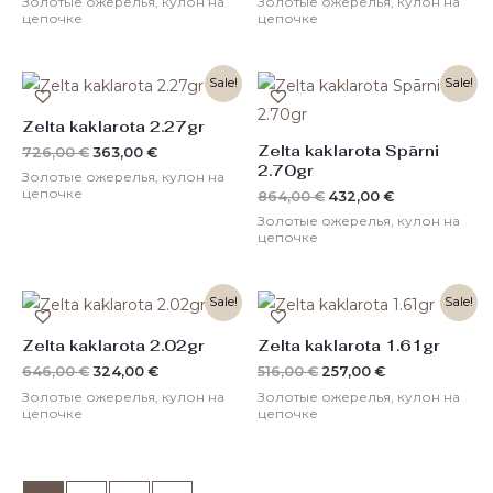
Золотые ожерелья, кулон на
Золотые ожерелья, кулон на
цепочке
цепочке
Первоначальная
Текущая
Первоначальная
Текущая
Sale!
Sale!
цена
цена:
цена
цена:
составляла
363,00 €.
составляла
432,00 €.
Zelta kaklarota 2.27gr
726,00 €.
864,00 €.
Zelta kaklarota Spārni
726,00
€
363,00
€
2.70gr
Золотые ожерелья, кулон на
цепочке
864,00
€
432,00
€
Золотые ожерелья, кулон на
цепочке
Первоначальная
Текущая
Первоначальная
Текущая
Sale!
Sale!
цена
цена:
цена
цена:
составляла
324,00 €.
составляла
257,00 €.
Zelta kaklarota 2.02gr
Zelta kaklarota 1.61gr
646,00 €.
516,00 €.
646,00
€
324,00
€
516,00
€
257,00
€
Золотые ожерелья, кулон на
Золотые ожерелья, кулон на
цепочке
цепочке