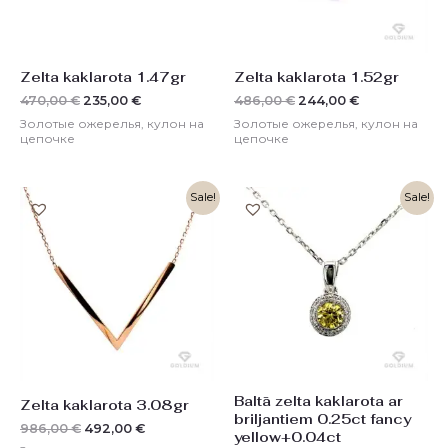
Zelta kaklarota 1.47gr
Zelta kaklarota 1.52gr
470,00
€
235,00
€
486,00
€
244,00
€
Золотые ожерелья, кулон на
Золотые ожерелья, кулон на
цепочке
цепочке
Первоначальная
Текущая
Первоначальная
Текущая
Sale!
Sale!
цена
цена:
цена
цена:
составляла
492,00 €.
составляла
979,00 €.
986,00 €.
1958,00 €.
Baltā zelta kaklarota ar
Zelta kaklarota 3.08gr
briljantiem 0.25ct fancy
986,00
€
492,00
€
yellow+0.04ct