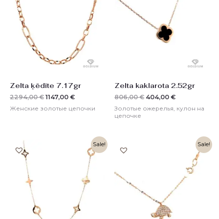
2294,00 €.
806,00 €.
Zelta ķēdīte 7.17gr
Zelta kaklarota 2.52gr
2294,00
€
1147,00
€
806,00
€
404,00
€
Женские золотые цепочки
Золотые ожерелья, кулон на
цепочке
Первоначальная
Текущая
Первоначальная
Текущая
Sale!
Sale!
цена
цена:
цена
цена:
составляла
517,00 €.
составляла
326,00 €.
1034,00 €.
652,00 €.