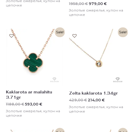
Золотые ожерелья, кулон на
1958,00
€
979,00
€
цепочке
Золотые ожерелья, кулон на
цепочке
Первоначальная
Текущая
Первоначальная
Текущая
Sale!
Sale!
цена
цена:
цена
цена:
составляла
593,00 €.
составляла
214,00 €.
1188,00 €.
429,00 €.
Kaklarota ar malahītu
Zelta kaklarota 1.34gr
3.71gr
429,00
€
214,00
€
1188,00
€
593,00
€
Золотые ожерелья, кулон на
Золотые ожерелья, кулон на
цепочке
цепочке
Первоначальная
Текущая
Первоначальная
Текущая