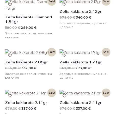
Первоначальная
Текущая
Первоначальная
Текущая
Sale!
Sale!
цена
цена:
цена
цена:
составляла
289,00 €.
составляла
340,00 €.
Zelta kaklarota 2.12gr
580,00 €.
678,00 €.
Zelta kaklarota Diamond
678,00
€
340,00
€
1.81gr
Золотые ожерелья, кулон на
цепочке
580,00
€
289,00
€
Золотые ожерелья, кулон на
цепочке
Первоначальная
Текущая
Первоначальная
Текущая
Sale!
Sale!
цена
цена:
цена
цена:
составляла
332,00 €.
составляла
273,00 €.
Zelta kaklarota 2.08gr
Zelta kaklarota 1.71gr
666,00 €.
548,00 €.
666,00
€
332,00
€
548,00
€
273,00
€
Золотые ожерелья, кулон на
Золотые ожерелья, кулон на
цепочке
цепочке
Первоначальная
Текущая
Первоначальная
Текущая
Sale!
Sale!
цена
цена:
цена
цена:
составляла
337,00 €.
составляла
337,00 €.
Zelta kaklarota 2.11gr
Zelta kaklarota 2.11gr
676,00 €.
676,00 €.
676,00
€
337,00
€
676,00
€
337,00
€