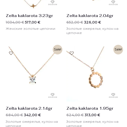
Zelta kaklarota 3.23gr
Zelta kaklarota 2.04gr
1034,00
€
517,00
€
652,00
€
326,00
€
Женские золотые цепочки
Золотые ожерелья, кулон на
цепочке
Первоначальная
Текущая
Первоначальная
Текущая
Sale!
Sale!
цена
цена:
цена
цена:
составляла
342,00 €.
составляла
313,00 €.
684,00 €.
624,00 €.
Zelta kaklarota 2.14gr
Zelta kaklarota 1.95gr
684,00
€
342,00
€
624,00
€
313,00
€
Золотые ожерелья, кулон на
Золотые ожерелья, кулон на
цепочке
цепочке