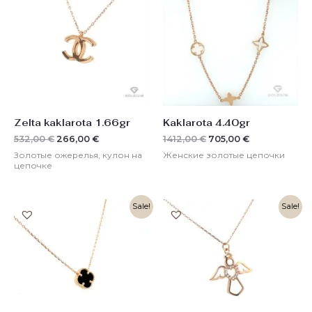
532,00 €.
1412,00 €.
Zelta kaklarota 1.66gr
Kaklarota 4.40gr
532,00
€
266,00
€
1412,00
€
705,00
€
Золотые ожерелья, кулон на
Женские золотые цепочки
цепочке
Первоначальная
Текущая
Первоначальная
Текущая
Sale!
Sale!
цена
цена:
цена
цена:
составляла
338,00 €.
составляла
315,00 €.
675,00 €.
630,00 €.