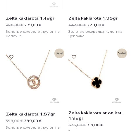
Zelta kaklarota 1.49gr
Zelta kaklarota 1.38gr
476,00
€
239,00
€
442,00
€
220,00
€
Золотые ожерелья, кулон на
Золотые ожерелья, кулон на
цепочке
цепочке
Первоначальная
Текущая
Первоначальная
Текущая
Sale!
Sale!
цена
цена:
цена
цена:
составляла
299,00 €.
составляла
319,00 €.
598,00 €.
636,00 €.
Zelta kaklarota ar oniksu
Zelta kaklarota 1.87gr
1.99gr
598,00
€
299,00
€
636,00
€
319,00
€
Золотые ожерелья, кулон на