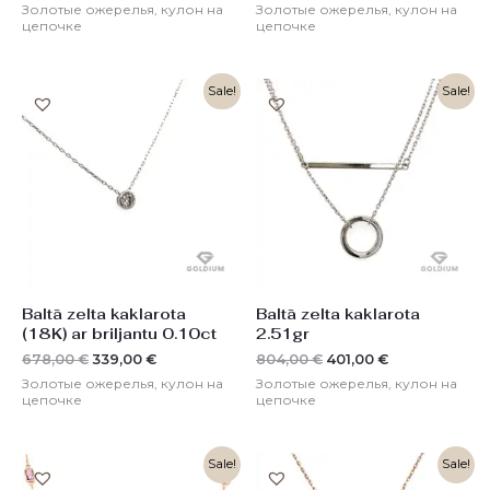
Золотые ожерелья, кулон на
Золотые ожерелья, кулон на
цепочке
цепочке
Первоначальная
Текущая
Первоначальная
Текущая
Sale!
Sale!
цена
цена:
цена
цена:
составляла
339,00 €.
составляла
401,00 €.
678,00 €.
804,00 €.
Baltā zelta kaklarota
Baltā zelta kaklarota
(18K) ar briljantu 0.10ct
2.51gr
678,00
€
339,00
€
804,00
€
401,00
€
Золотые ожерелья, кулон на
Золотые ожерелья, кулон на
цепочке
цепочке
Первоначальная
Текущая
Первоначальная
Текущая
Sale!
Sale!
цена
цена:
цена
цена: