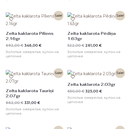
Первоначальная
Текущая
Первоначальная
Текущая
Sale!
Sale!
цена
цена:
цена
цена:
составляла
346,00 €.
составляла
261,00 €.
692,00 €.
522,00 €.
Zelta kaklarota Pīliens
Zelta kaklarota Pēdiņa
2.16gr
1.63gr
692,00
€
346,00
€
522,00
€
261,00
€
Золотые ожерелья, кулон на
Золотые ожерелья, кулон на
цепочке
цепочке
Первоначальная
Текущая
Первоначальная
Текущая
Sale!
Sale!
цена
цена:
цена
цена:
составляла
331,00 €.
составляла
325,00 €.
Zelta kaklarota 2.03gr
662,00 €.
650,00 €.
Zelta kaklarota Tauriņi
650,00
€
325,00
€
2.07gr
Золотые ожерелья, кулон на
цепочке
662,00
€
331,00
€
Золотые ожерелья, кулон на
цепочке