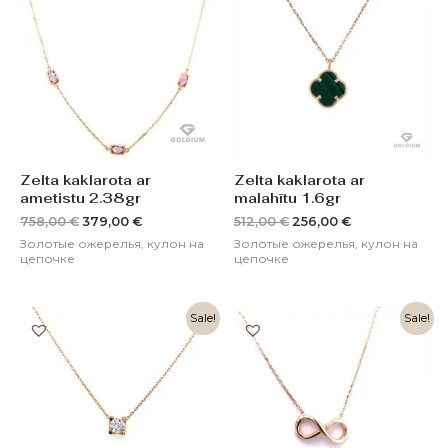
составляла
379,00 €.
составляла
256,00 €.
758,00 €.
512,00 €.
Zelta kaklarota ar
Zelta kaklarota ar
ametistu 2.38gr
malahītu 1.6gr
758,00
€
379,00
€
512,00
€
256,00
€
Золотые ожерелья, кулон на
Золотые ожерелья, кулон на
цепочке
цепочке
Первоначальная
Текущая
Первоначальная
Текущая
Sale!
Sale!
цена
цена:
цена
цена:
составляла
235,00 €.
составляла
244,00 €.
470,00 €.
486,00 €.