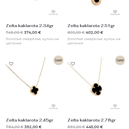
Zelta kaklarota 2.34gr
Zelta kaklarota 2.51gr
749,00
€
374,00
€
803,00
€
402,00
€
Золотые ожерелья, кулон на
Золотые ожерелья, кулон на
цепочке
цепочке
Первоначальная
Текущая
Первоначальная
Текущая
Sale!
Sale!
цена
цена:
цена
цена:
составляла
392,00 €.
составляла
445,00 €.
784,00 €.
890,00 €.
Zelta kaklarota 2.45gr
Zelta kaklarota 2.78gr
784,00
€
392,00
€
890,00
€
445,00
€