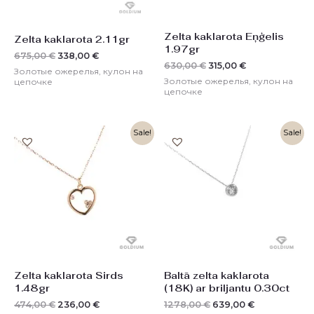
Zelta kaklarota Eņģelis
Zelta kaklarota 2.11gr
1.97gr
675,00
€
338,00
€
630,00
€
315,00
€
Золотые ожерелья, кулон на
Золотые ожерелья, кулон на
цепочке
цепочке
Первоначальная
Текущая
Первоначальная
Текущая
Sale!
Sale!
цена
цена:
цена
цена:
составляла
236,00 €.
составляла
639,00 €.
474,00 €.
1278,00 €.
Zelta kaklarota Sirds
Baltā zelta kaklarota
1.48gr
(18K) ar briljantu 0.30ct
474,00
€
236,00
€
1278,00
€
639,00
€