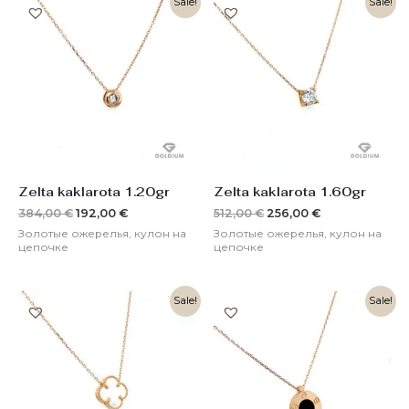
Sale!
Sale!
цена
цена:
цена
цена:
составляла
192,00 €.
составляла
256,00 €.
384,00 €.
512,00 €.
Zelta kaklarota 1.20gr
Zelta kaklarota 1.60gr
384,00
€
192,00
€
512,00
€
256,00
€
Золотые ожерелья, кулон на
Золотые ожерелья, кулон на
цепочке
цепочке
Первоначальная
Текущая
Первоначальная
Текущая
Sale!
Sale!
цена
цена:
цена
цена:
составляла
374,00 €.
составляла
402,00 €.
749,00 €.
803,00 €.