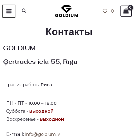
Перейти
ГЛАВНОЕ
Поиск
0
к
СТРАНИЦА
содержимому
Контакты
GOLDIUM
Ģertrūdes iela 55, Rīga
График работы
Рига
ПН - ПТ -
10.00 – 18.00
Суббота -
Выходной
Воскресенье -
Выходной
E-mail:
info@goldium.lv