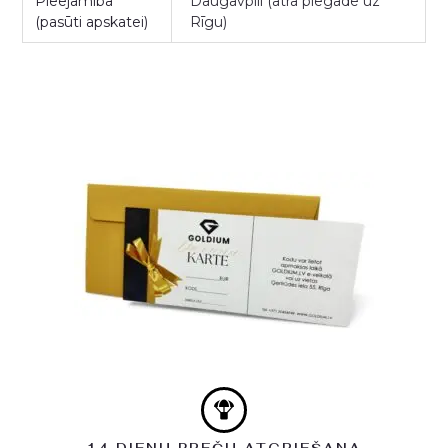
Pieejamība
Daugavpilī (ātra piegāde uz
(pasūti apskatei)
Rīgu)