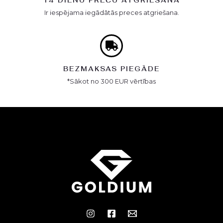
14 DIENU PREČU ATGRIEŠANA
Ir iespējama iegādātās preces atgriešana.
BEZMAKSAS PIEGĀDE
*Sākot no 300 EUR vērtības