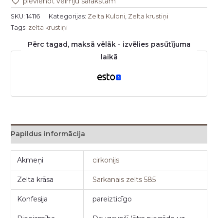
pievienot vēlmju sarakstam
SKU:
14116
Kategorijas:
Zelta Kuloni
,
Zelta krustiņi
Tags:
zelta krustiņi
Pērc tagad, maksā vēlāk - izvēlies pasūtījuma
laikā
Papildus informācija
Akmeņi
cirkonijs
Zelta krāsa
Sarkanais zelts 585
Konfesija
pareizticīgo