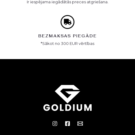
Ir iespējama iegādātās preces atgriešana.
BEZMAKSAS PIEGĀDE
*Sākot no 300 EUR vērtības