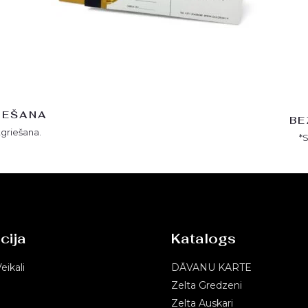
IEŠANA
BE
tgriešana.
*
cija
Katalogs
eikali
DĀVANU KARTE
Zelta Gredzeni
Zelta Auskari