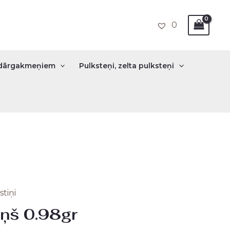
0
r dārgakmeņiem
Pulksteņi, zelta pulksteņi
stiņi
nal
Current
iņš 0.98gr
price