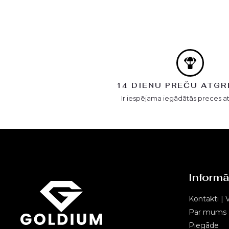
14 DIENU PREČU ATGR
Ir iespējama iegādātās preces a
Informā
Kontakti | V
Par mums
Piegāde