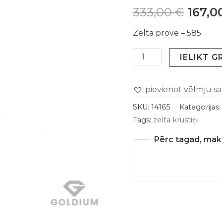
333,00
€
167,0
daudzums
was:
Zelta prove – 585
333,0
IELIKT 
pievienot vēlmju s
SKU:
14165
Kategorijas
Tags:
zelta krustiņi
Pērc tagad, maks