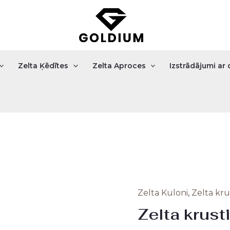
Zelta Ķēdītes
Zelta Aproces
Izstrādājumi a
Zelta Kuloni
,
Zelta kru
Zelta
Origi
Zelta krust
krustiņš
price
0.98gr