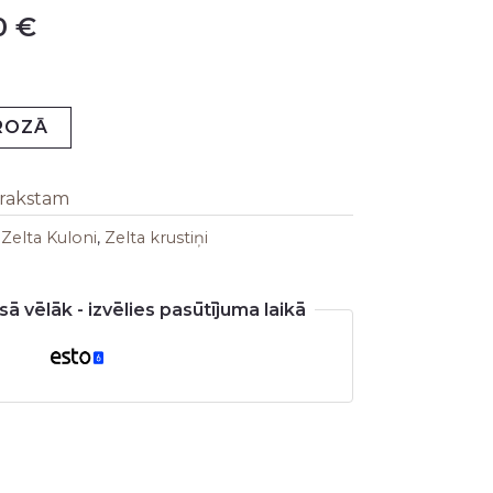
0
€
is:
0 €.
167,00 €.
GROZĀ
arakstam
:
Zelta Kuloni
,
Zelta krustiņi
ā vēlāk - izvēlies pasūtījuma laikā