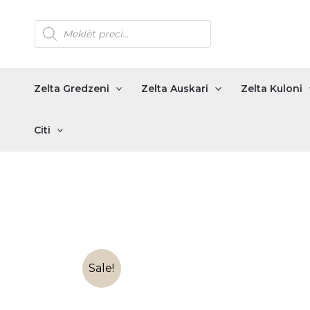
Skip
Products
to
search
content
Zelta Gredzeni
Zelta Auskari
Zelta Kuloni
Citi
Sale!