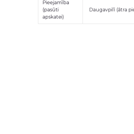
Pieejamība
(pasūti
Daugavpilī (ātra p
apskatei)