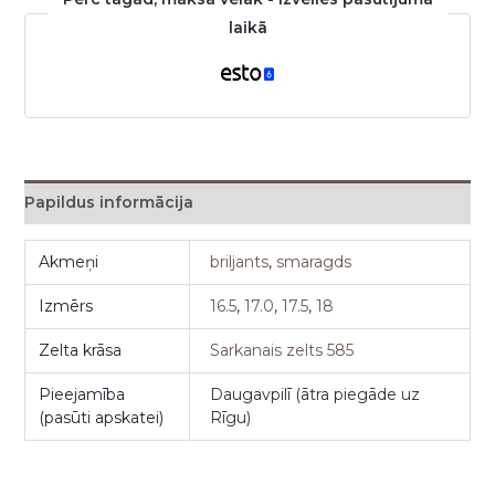
laikā
Papildus informācija
Akmeņi
briljants
,
smaragds
Izmērs
16.5
,
17.0
,
17.5
,
18
Zelta krāsa
Sarkanais zelts 585
Pieejamība
Daugavpilī (ātra piegāde uz
(pasūti apskatei)
Rīgu)