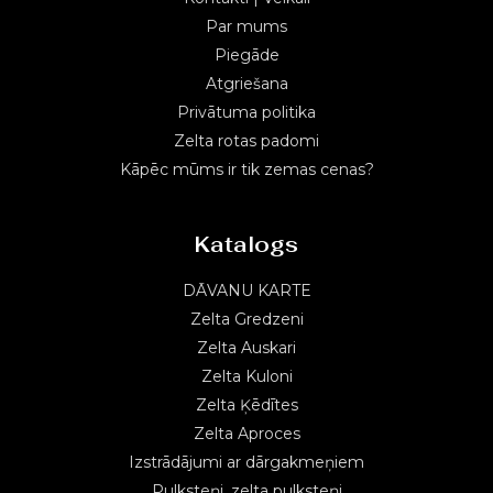
Par mums
Piegāde
Atgriešana
Privātuma politika
Zelta rotas padomi
Kāpēc mūms ir tik zemas cenas?
Katalogs
DĀVANU KARTE
Zelta Gredzeni
Zelta Auskari
Zelta Kuloni
Zelta Ķēdītes
Zelta Aproces
Izstrādājumi ar dārgakmeņiem
Pulksteņi, zelta pulksteņi