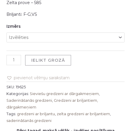
Zelta prove – 585
Briljanti: F-G;VS
Izmērs
IELIKT GROZĀ
pievienot vēlmju sarakstam
SKU:
19625
Kategorijas:
Sieviešu gredzeni ar dārgakmeņiem
,
Saderināšanās gredzeni
,
Gredzeni ar briljantiem,
dārgakmeņiem
Tags:
gredzeni ar briljantu
,
zelta gredzeni ar briljantiem
,
saderināšanās gredzeni
Pērc tagad, maksā vēlāk - izvēlies pasūtījuma