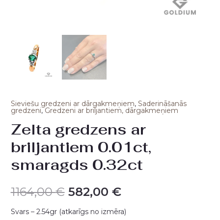
Sieviešu gredzeni ar dārgakmeņiem
,
Saderināšanās
gredzeni
,
Gredzeni ar briljantiem, dārgakmeņiem
Zelta gredzens ar
briljantiem 0.01ct,
smaragds 0.32ct
1164,00
€
582,00
€
Svars – 2.54gr (atkarīgs no izmēra)