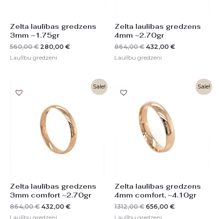
Zelta laulības gredzens
Zelta laulības gredzens
3mm ~1.75gr
4mm ~2.70gr
560,00
€
280,00
€
864,00
€
432,00
€
Laulību gredzeni
Laulību gredzeni
Original
Current
Original
Current
Sale!
Sale!
price
price
price
price
was:
is:
was:
is:
864,00 €.
432,00 €.
1312,00 €.
656,00 €.
Zelta laulības gredzens
Zelta laulības gredzens
3mm comfort ~2.70gr
4mm comfort, ~4.10gr
864,00
€
432,00
€
1312,00
€
656,00
€
Laulību gredzeni
Laulību gredzeni