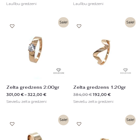
Laulību gredzeni
Laulību gredzeni
Original
Current
Sale!
Sale!
price
price
was:
is:
384,00 €.
192,00 €.
Zelta gredzens 2.00gr
Zelta gredzens 1.20gr
301,00
€
–
322,00
€
384,00
€
192,00
€
Sieviešu zelta gredzeni
Sieviešu zelta gredzeni
Original
Current
Sale!
Sale!
price
price
was:
is:
2082,00 €.
1041,00 €.