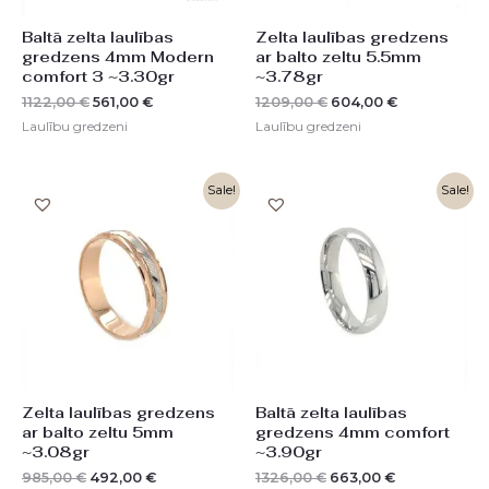
Baltā zelta laulības
Zelta laulības gredzens
gredzens 4mm Modern
ar balto zeltu 5.5mm
comfort 3 ~3.30gr
~3.78gr
1122,00
€
561,00
€
1209,00
€
604,00
€
Laulību gredzeni
Laulību gredzeni
Original
Current
Original
Current
Sale!
Sale!
price
price
price
price
was:
is:
was:
is:
985,00 €.
492,00 €.
1326,00 €.
663,00 €.
Zelta laulības gredzens
Baltā zelta laulības
ar balto zeltu 5mm
gredzens 4mm comfort
~3.08gr
~3.90gr
985,00
€
492,00
€
1326,00
€
663,00
€