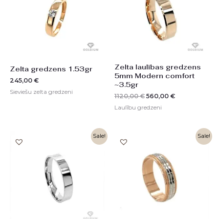
Zelta laulības gredzens
Zelta gredzens 1.53gr
5mm Modern comfort
245,00
€
~3.5gr
Sieviešu zelta gredzeni
1120,00
€
560,00
€
Laulību gredzeni
Original
Current
Original
Current
Sale!
Sale!
price
price
price
price
was:
is:
was:
is:
1122,00 €.
561,00 €.
1209,00 €.
604,00 €.