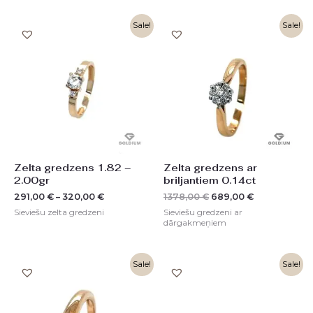
Original
Current
Sale!
Sale!
price
price
was:
is:
1378,00 €.
689,00 €.
Zelta gredzens 1.82 –
Zelta gredzens ar
2.00gr
briljantiem 0.14ct
291,00
€
–
320,00
€
1378,00
€
689,00
€
Sieviešu zelta gredzeni
Sieviešu gredzeni ar
dārgakmeņiem
Original
Current
Original
Current
Sale!
Sale!
price
price
price
price
was:
is:
was:
is:
1198,00 €.
599,00 €.
586,00 €.
293,00 €.