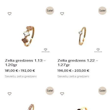
Sale!
Sale!
Zelta gredzens 1.13 –
Zelta gredzens 1.22 –
1.20gr
1.27gr
181,00
€
–
192,00
€
196,00
€
–
203,00
€
Sieviešu zelta gredzeni
Sieviešu zelta gredzeni
Original
Current
Sale!
Sale!
price
price
was:
is:
313,00 €.
157,00 €.