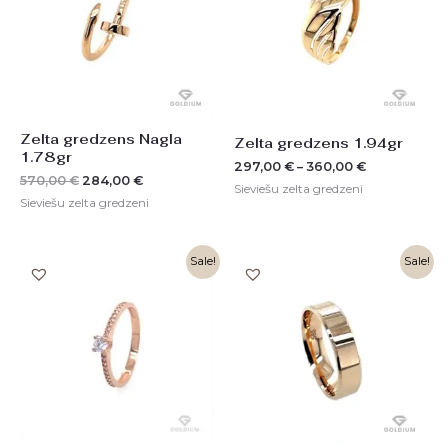
Zelta gredzens Nagla
Zelta gredzens 1.94gr
1.78gr
297,00
€
–
360,00
€
570,00
€
284,00
€
Sieviešu zelta gredzeni
Sieviešu zelta gredzeni
Original
Current
Original
Current
Sale!
Sale!
price
price
price
price
was:
is:
was:
is:
464,00 €.
233,00 €.
1718,00 €.
859,00 €.