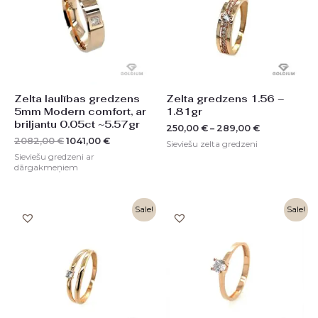
Zelta laulības gredzens
Zelta gredzens 1.56 –
5mm Modern comfort, ar
1.81gr
briljantu 0.05ct ~5.57gr
250,00
€
–
289,00
€
2082,00
€
1041,00
€
Sieviešu zelta gredzeni
Sieviešu gredzeni ar
dārgakmeņiem
Original
Current
Original
Current
Sale!
Sale!
price
price
price
price
was:
is:
was:
is:
396,00 €.
198,00 €.
508,00 €.
255,00 €.