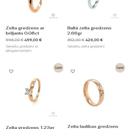
Zelta gredzens ar
Baltā zelta gredzens
briljantu 0.08ct
2.66gr
998,00
€
499,00
€
852,00
€
426,00
€
Sieviešu gredzeni ar
Sieviešu zelta gredzeni
dārgakmeņiem
Original
Current
Original
Current
Sale!
Sale!
price
price
price
price
was:
is:
was:
is:
394,00 €.
197,00 €.
1548,00 €.
774,00 €.
Zelta laulības gredzens
Zelta gredzens 1.23gr