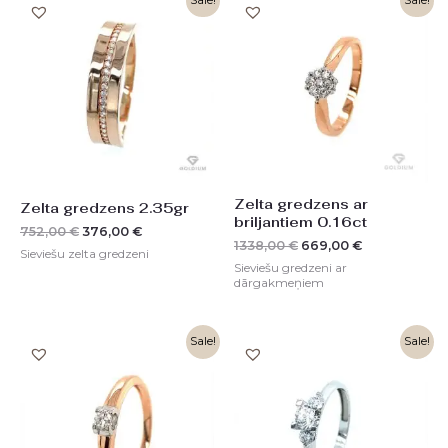
price
price
price
price
was:
is:
was:
is:
752,00 €.
376,00 €.
1338,00 €.
669,00 €.
Zelta gredzens ar
Zelta gredzens 2.35gr
briljantiem 0.16ct
752,00
€
376,00
€
1338,00
€
669,00
€
Sieviešu zelta gredzeni
Sieviešu gredzeni ar
dārgakmeņiem
Original
Current
Original
Current
Sale!
Sale!
price
price
price
price
was:
is:
was:
is:
998,00 €.
499,00 €.
852,00 €.
426,00 €.