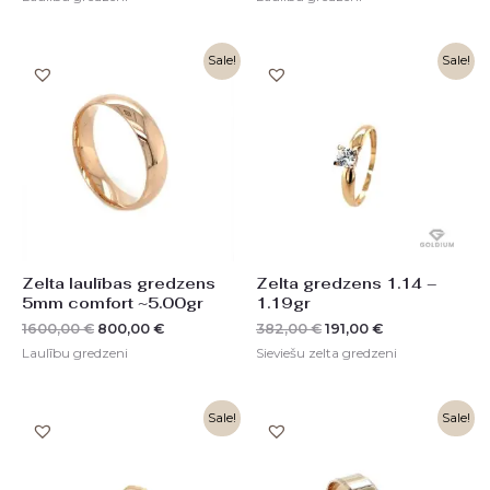
Original
Current
Original
Current
Sale!
Sale!
price
price
price
price
was:
is:
was:
is:
1600,00 €.
800,00 €.
382,00 €.
191,00 €.
Zelta laulības gredzens
Zelta gredzens 1.14 –
5mm comfort ~5.00gr
1.19gr
1600,00
€
800,00
€
382,00
€
191,00
€
Laulību gredzeni
Sieviešu zelta gredzeni
Original
Current
Sale!
Sale!
price
price
was:
is:
1120,00 €.
560,00 €.