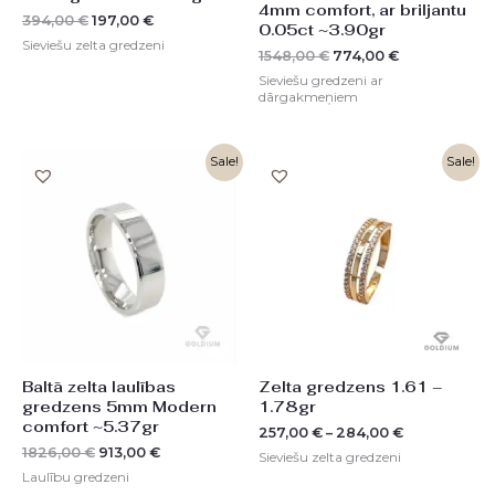
4mm comfort, ar briljantu
394,00
€
197,00
€
0.05ct ~3.90gr
Sieviešu zelta gredzeni
1548,00
€
774,00
€
Sieviešu gredzeni ar
dārgakmeņiem
Original
Current
Sale!
Sale!
price
price
was:
is:
1826,00 €.
913,00 €.
Baltā zelta laulības
Zelta gredzens 1.61 –
gredzens 5mm Modern
1.78gr
comfort ~5.37gr
257,00
€
–
284,00
€
1826,00
€
913,00
€
Sieviešu zelta gredzeni
Laulību gredzeni