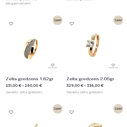
dārgakmeņiem
Sale!
Sale!
Zelta gredzens 1.62gr
Zelta gredzens 2.05gr
251,00
€
–
260,00
€
329,00
€
–
336,00
€
Sieviešu zelta gredzeni
Sieviešu zelta gredzeni
Original
Current
Sale!
Sale!
price
price
was:
is:
570,00 €.
284,00 €.