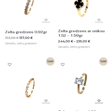
Zelta gredzens ar oniksu
Zelta gredzens 0.92gr
1.52 – 1.59gr
313,00
€
157,00
€
244,00
€
–
255,00
€
Sieviešu zelta gredzeni
Sieviešu zelta gredzeni
Original
Current
Sale!
Sale!
price
price
was:
is:
276,00 €.
138,00 €.