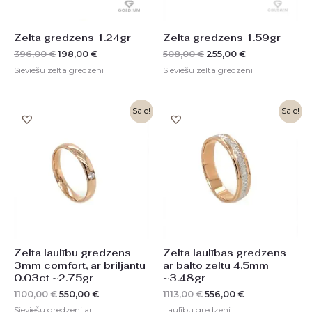
Zelta gredzens 1.24gr
Zelta gredzens 1.59gr
396,00
€
198,00
€
508,00
€
255,00
€
Sieviešu zelta gredzeni
Sieviešu zelta gredzeni
Original
Current
Original
Current
Sale!
Sale!
price
price
price
price
was:
is:
was:
is:
1100,00 €.
550,00 €.
1113,00 €.
556,00 €.
Zelta laulību gredzens
Zelta laulības gredzens
3mm comfort, ar briljantu
ar balto zeltu 4.5mm
0.03ct ~2.75gr
~3.48gr
1100,00
€
550,00
€
1113,00
€
556,00
€
Sieviešu gredzeni ar
Laulību gredzeni