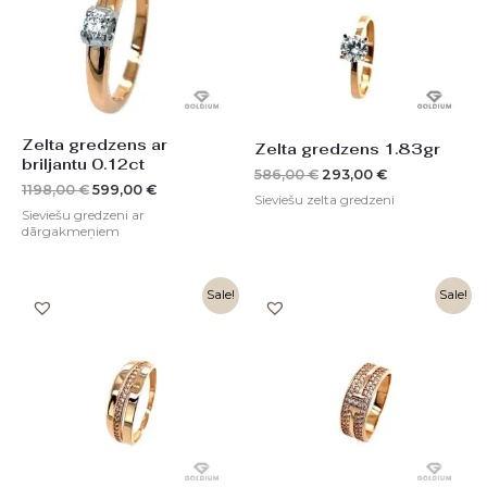
Zelta gredzens ar
Zelta gredzens 1.83gr
briljantu 0.12ct
586,00
€
293,00
€
1198,00
€
599,00
€
Sieviešu zelta gredzeni
Sieviešu gredzeni ar
dārgakmeņiem
Sale!
Sale!