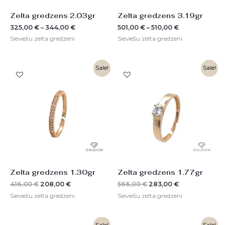
Zelta gredzens 2.03gr
Zelta gredzens 3.19gr
325,00
€
–
344,00
€
501,00
€
–
510,00
€
Sieviešu zelta gredzeni
Sieviešu zelta gredzeni
Original
Current
Original
Current
Sale!
Sale!
price
price
price
price
was:
is:
was:
is:
416,00 €.
208,00 €.
566,00 €.
283,00 €.
Zelta gredzens 1.30gr
Zelta gredzens 1.77gr
416,00
€
208,00
€
566,00
€
283,00
€
Sieviešu zelta gredzeni
Sieviešu zelta gredzeni
Original
Current
Original
Current
Sale!
Sale!