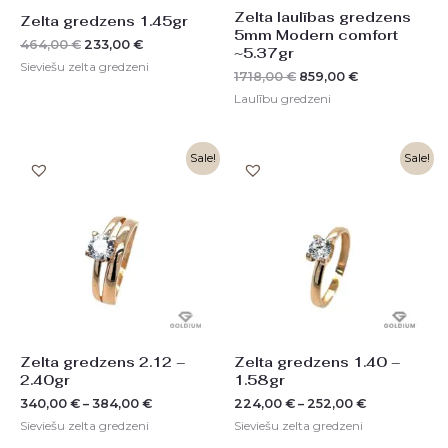
Zelta laulības gredzens
Zelta gredzens 1.45gr
5mm Modern comfort
464,00
€
233,00
€
~5.37gr
Sieviešu zelta gredzeni
1718,00
€
859,00
€
Laulību gredzeni
Sale!
Sale!
Zelta gredzens 2.12 –
Zelta gredzens 1.40 –
2.40gr
1.58gr
340,00
€
–
384,00
€
224,00
€
–
252,00
€
Sieviešu zelta gredzeni
Sieviešu zelta gredzeni