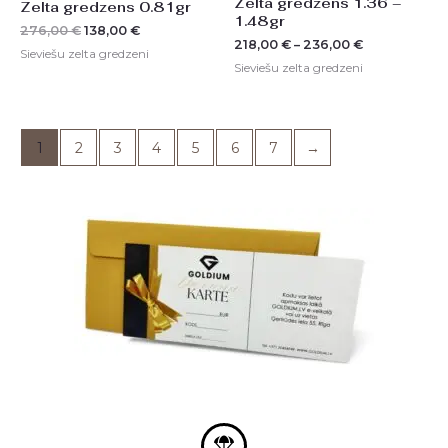
Zelta gredzens 1.36 –
Zelta gredzens 0.81gr
1.48gr
276,00
€
138,00
€
218,00
€
–
236,00
€
Sieviešu zelta gredzeni
Sieviešu zelta gredzeni
1
2
3
4
5
6
7
→