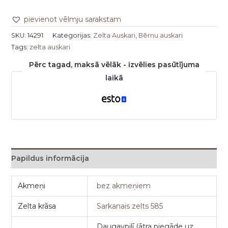
pievienot vēlmju sarakstam
SKU:
14291
Kategorijas:
Zelta Auskari
,
Bērnu auskari
Tags:
zelta auskari
Pērc tagad, maksā vēlāk - izvēlies pasūtījuma
laikā
Papildus informācija
Akmeņi
bez akmeņiem
Zelta krāsa
Sarkanais zelts 585
Daugavpilī (ātra piegāde uz