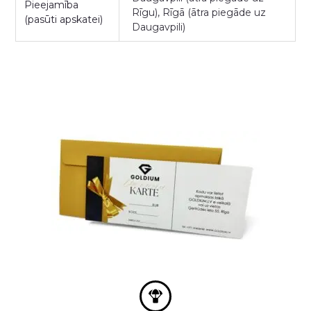
Pieejamība
Rīgu), Rīgā (ātra piegāde uz
(pasūti apskatei)
Daugavpili)