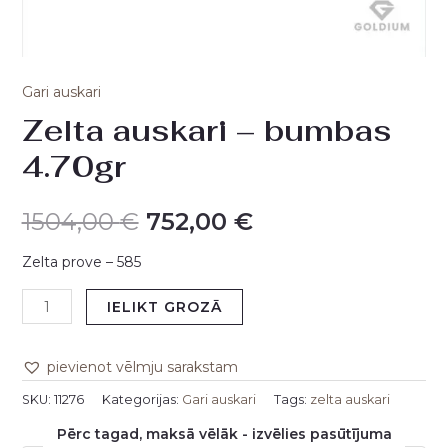
Gari auskari
Zelta auskari – bumbas
4.70gr
1504,00
€
752,00
€
Zelta prove – 585
IELIKT GROZĀ
pievienot vēlmju sarakstam
SKU:
11276
Kategorijas:
Gari auskari
Tags:
zelta auskari
Pērc tagad, maksā vēlāk - izvēlies pasūtījuma