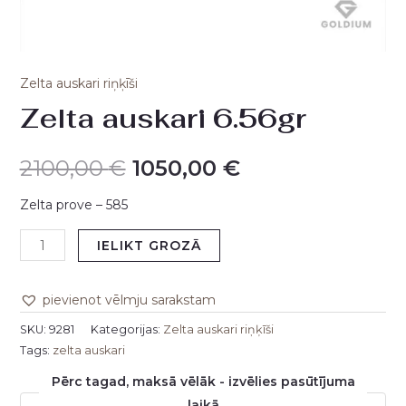
Zelta auskari riņķīši
Zelta auskari 6.56gr
2100,00
€
1050,00
€
Zelta prove – 585
IELIKT GROZĀ
pievienot vēlmju sarakstam
SKU:
9281
Kategorijas:
Zelta auskari riņķīši
Tags:
zelta auskari
Pērc tagad, maksā vēlāk - izvēlies pasūtījuma
laikā