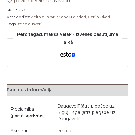
pievienot vēlmju sarakstam
SKU:
9239
Kategorijas:
Zelta auskari ar angļu aizdari
,
Gari auskari
Tags:
zelta auskari
Pērc tagad, maksā vēlāk - izvēlies pasūtījuma
laikā
Papildus informācija
Daugavpilī (ātra piegāde uz
Pieejamība
Rīgu), Rīgā (ātra piegāde uz
(pasūti apskatei)
Daugavpili)
Akmeņi
emalja