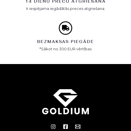
14 DIENU PREČU ATGRIEŠANA
Ir iespējama iegādātās preces atgriešana.
BEZMAKSAS PIEGĀDE
*Sākot no 300 EUR vērtības