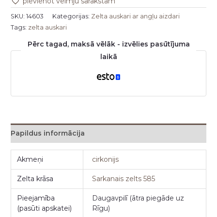
pievienot vēlmju sarakstam
SKU:
14603
Kategorijas:
Zelta auskari ar angļu aizdari
Tags:
zelta auskari
Pērc tagad, maksā vēlāk - izvēlies pasūtījuma
laikā
Papildus informācija
Akmeņi
cirkonijs
Zelta krāsa
Sarkanais zelts 585
Pieejamība
Daugavpilī (ātra piegāde uz
(pasūti apskatei)
Rīgu)