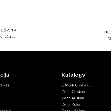
IEŠANA
BE
tgriešana.
*
cija
Katalogs
eikali
DĀVANU KARTE
Zelta Gredzeni
Zelta Auskari
Zelta Kuloni
olitika
Zelta Ķēdītes