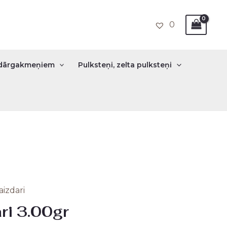
0
r dārgakmeņiem
Pulksteņi, zelta pulksteņi
aizdari
nal
Current
ri 3.00gr
price