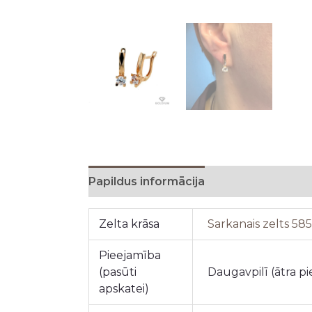
Papildus informācija
Zelta krāsa
Sarkanais zelts 58
Pieejamība
(pasūti
Daugavpilī (ātra p
apskatei)