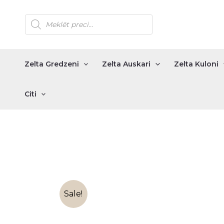
Skip
Products
to
search
content
Zelta Gredzeni
Zelta Auskari
Zelta Kuloni
Citi
Sale!