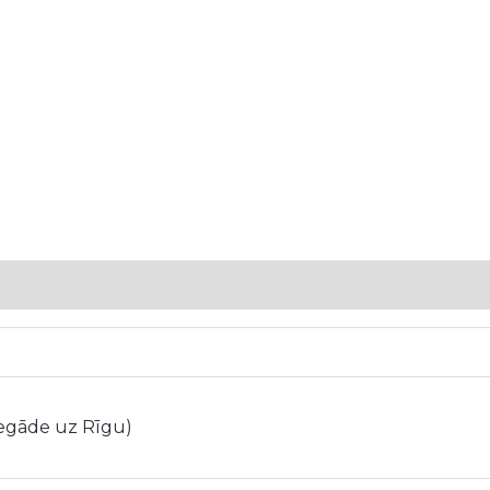
5
iegāde uz Rīgu)