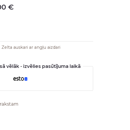
00
€
is:
0 €.
480,00 €.
:
Zelta auskari ar angļu aizdari
ā vēlāk - izvēlies pasūtījuma laikā
arakstam