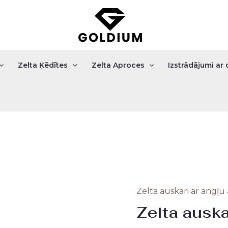
Zelta Ķēdītes
Zelta Aproces
Izstrādājumi a
Zelta auskari ar angļu 
Origi
Zelta auska
price