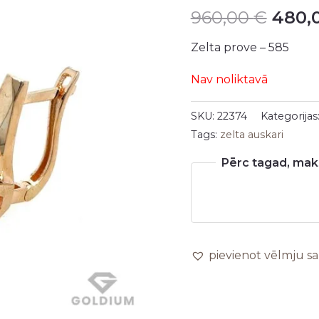
960,00
€
480,
was:
Zelta prove – 585
960,0
Nav noliktavā
SKU:
22374
Kategorijas
Tags:
zelta auskari
Pērc tagad, maks
pievienot vēlmju s