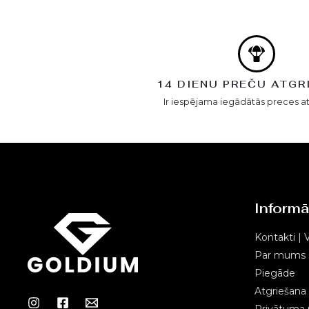
14 DIENU PREČU ATGR
Ir iespējama iegādātās preces a
Informā
Kontakti | V
Par mums
Piegāde
Atgriešana
Privātuma p