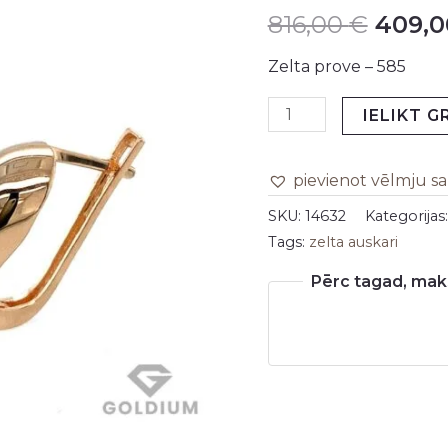
816,00
€
409,
daudzums
was:
Zelta prove – 585
816,00
IELIKT 
pievienot vēlmju s
SKU:
14632
Kategorijas
Tags:
zelta auskari
Pērc tagad, maks