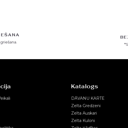
IEŠANA
BE
tgriešana.
*
cija
Katalogs
eikali
DĀVANU KARTE
Zelta Gredzeni
Zelta Auskari
Zelta Kuloni
olitika
Zelta Ķēdītes