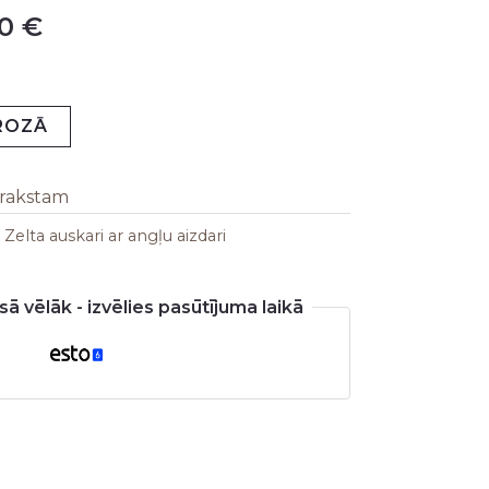
00
€
is:
 €.
409,00 €.
GROZĀ
arakstam
:
Zelta auskari ar angļu aizdari
ā vēlāk - izvēlies pasūtījuma laikā