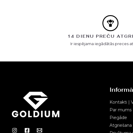
14 DIENU PREČU ATGR
Ir iespējama iegādātās preces a
Informā
Kontakti | V
Par mums
Piegāde
Atgriešana
Privātuma p