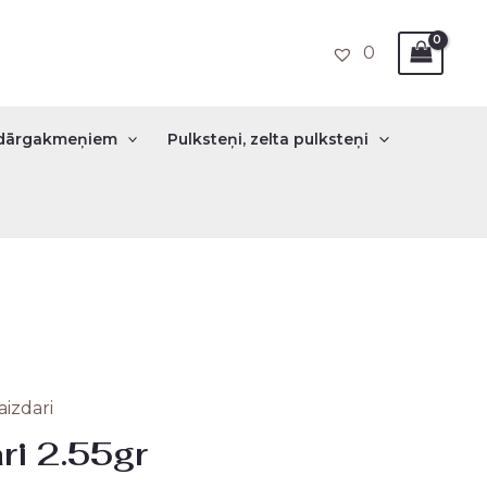
0
r dārgakmeņiem
Pulksteņi, zelta pulksteņi
aizdari
nal
Current
ri 2.55gr
price