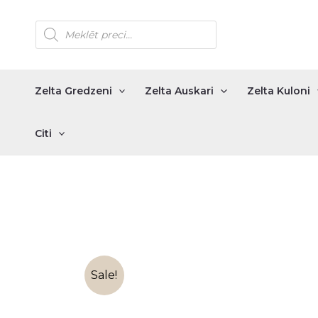
Skip
Products
to
search
content
Zelta Gredzeni
Zelta Auskari
Zelta Kuloni
Citi
Sale!