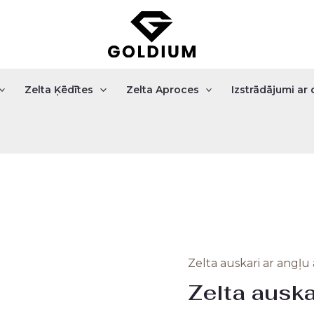
Zelta Ķēdītes
Zelta Aproces
Izstrādājumi a
Zelta auskari ar angļu 
Zelta
Origi
Zelta auska
auskari
price
2.55gr