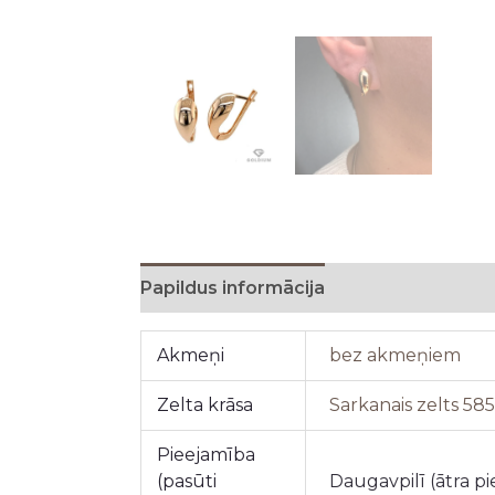
Papildus informācija
Akmeņi
bez akmeņiem
Zelta krāsa
Sarkanais zelts 58
Pieejamība
(pasūti
Daugavpilī (ātra p