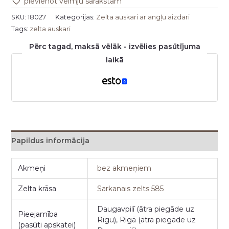
pievienot vēlmju sarakstam
SKU:
18027
Kategorijas:
Zelta auskari ar angļu aizdari
Tags:
zelta auskari
Pērc tagad, maksā vēlāk - izvēlies pasūtījuma
laikā
Papildus informācija
Akmeņi
bez akmeņiem
Zelta krāsa
Sarkanais zelts 585
Daugavpilī (ātra piegāde uz
Pieejamība
Rīgu), Rīgā (ātra piegāde uz
(pasūti apskatei)