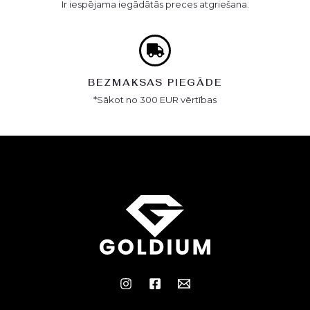
Ir iespējama iegādātās preces atgriešana.
BEZMAKSAS PIEGĀDE
*Sākot no 300 EUR vērtības