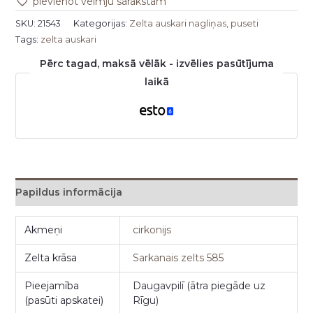
pievienot vēlmju sarakstam
SKU:
21543
Kategorijas:
Zelta auskari nagliņas, puseti
Tags:
zelta auskari
Pērc tagad, maksā vēlāk - izvēlies pasūtījuma
laikā
Papildus informācija
Akmeņi
cirkonijs
Zelta krāsa
Sarkanais zelts 585
Pieejamība
Daugavpilī (ātra piegāde uz
(pasūti apskatei)
Rīgu)