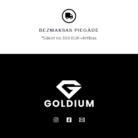
BEZMAKSAS PIEGĀDE
*Sākot no 300 EUR vērtības