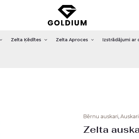
Zelta Ķēdītes
Zelta Aproces
Izstrādājumi a
Bērnu auskari
,
Auskari 
Zelta
Origi
Zelta auska
auskari
price
0.91gr