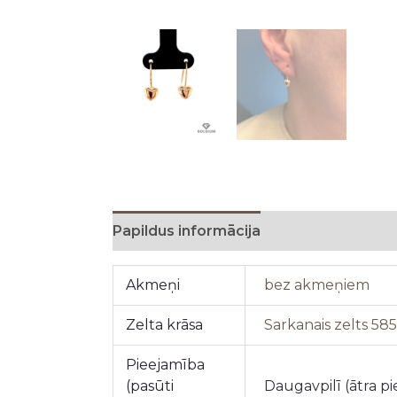
Papildus informācija
Akmeņi
bez akmeņiem
Zelta krāsa
Sarkanais zelts 58
Pieejamība
(pasūti
Daugavpilī (ātra p