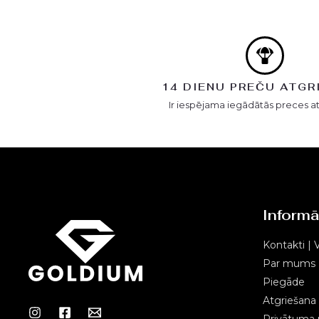
14 DIENU PREČU ATGR
Ir iespējama iegādātās preces a
Informā
Kontakti | V
Par mums
Piegāde
Atgriešana
Privātuma p