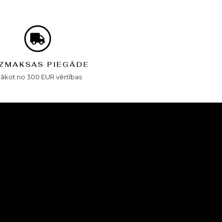
ZMAKSAS PIEGĀDE
Sākot no 300 EUR vērtības