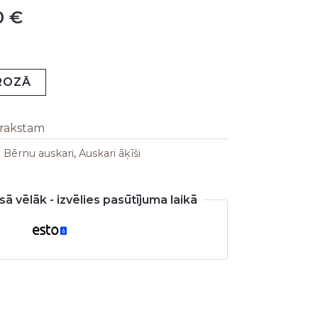
0
€
is:
 €.
154,00 €.
GROZĀ
arakstam
:
Bērnu auskari
,
Auskari āķīši
ā vēlāk - izvēlies pasūtījuma laikā