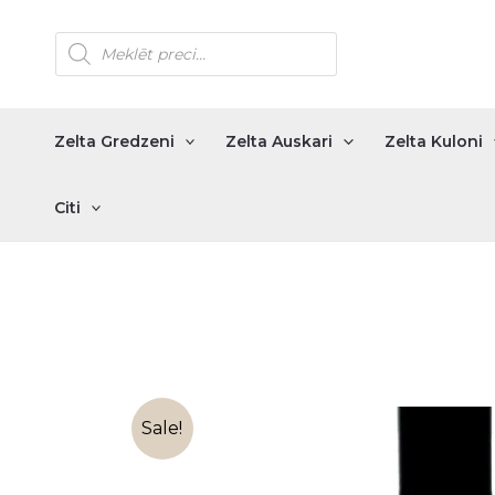
Skip
Products
to
search
content
Zelta Gredzeni
Zelta Auskari
Zelta Kuloni
Citi
Sale!