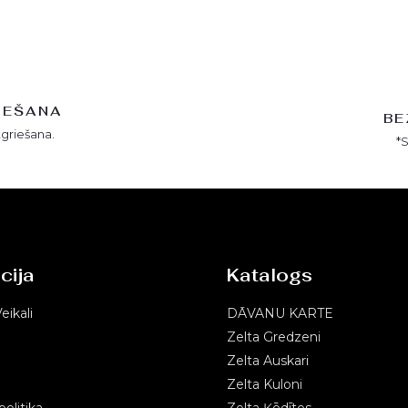
IEŠANA
BE
tgriešana.
*
cija
Katalogs
eikali
DĀVANU KARTE
Zelta Gredzeni
Zelta Auskari
Zelta Kuloni
olitika
Zelta Ķēdītes