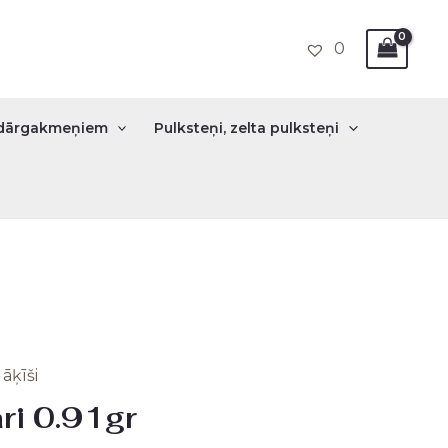
0
r dārgakmeņiem
Pulksteņi, zelta pulksteņi
āķīši
nal
Current
ri 0.91gr
price