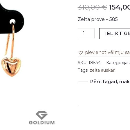
310,00
€
154,0
daudzums
was:
Zelta prove – 585
310,00
IELIKT 
pievienot vēlmju s
SKU:
18544
Kategorijas
Tags:
zelta auskari
Pērc tagad, maks