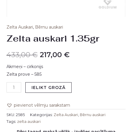
Zelta Auskari
,
Bērnu auskari
Zelta auskari 1.35gr
433,00
€
217,00
€
Akmeņi – cirkonijs
Zelta prove – 585
IELIKT GROZĀ
pievienot vēlmju sarakstam
SKU:
2585
Kategorijas:
Zelta Auskari
,
Bērnu auskari
Tags:
zelta auskari
Pērc tagad, maksā vēlāk - izvēlies pasūtījuma