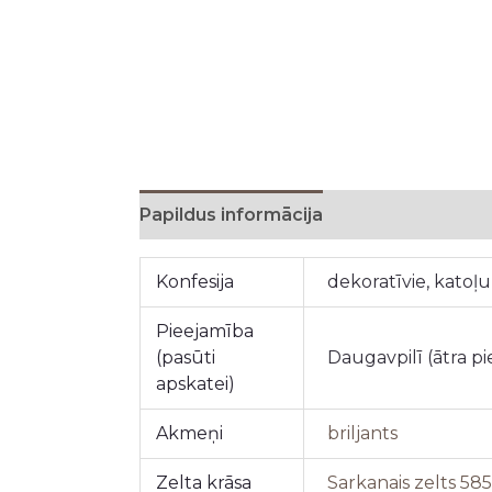
Papildus informācija
Konfesija
dekoratīvie, katoļu
Pieejamība
(pasūti
Daugavpilī (ātra p
apskatei)
Akmeņi
briljants
Zelta krāsa
Sarkanais zelts 58