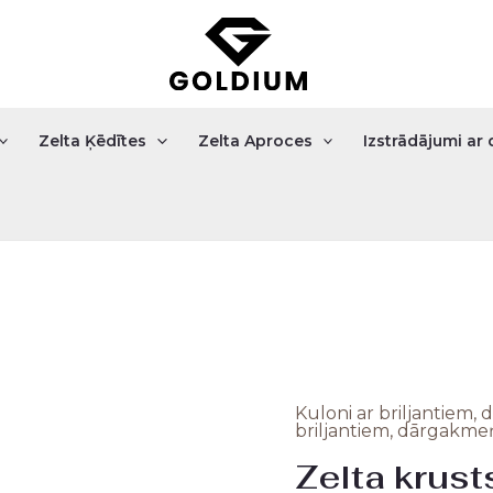
Zelta Ķēdītes
Zelta Aproces
Izstrādājumi a
Kuloni ar briljantiem
Zelta
Origi
briljantiem, dārgakm
krusts
Zelta krust
price
ar