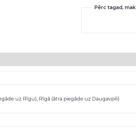
Pērc tagad, maks
iegāde uz Rīgu), Rīgā (ātra piegāde uz Daugavpili)
5