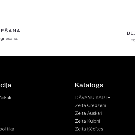
IEŠANA
BE
tgriešana.
*
cija
Katalogs
eikali
DĀVANU KARTE
Zelta Gredzeni
Zelta Auskari
Zelta Kuloni
olitika
Zelta Ķēdītes