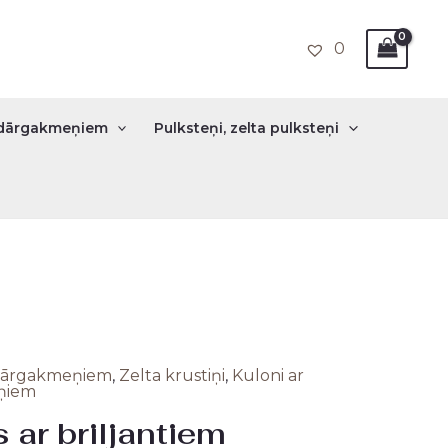
0
r dārgakmeņiem
Pulksteņi, zelta pulksteņi
, dārgakmeņiem
,
Zelta krustiņi
,
Kuloni ar
nal
Current
eņiem
s ar briljantiem
price