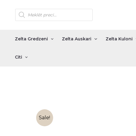
Skip
Products
to
search
content
Zelta Gredzeni
Zelta Auskari
Zelta Kuloni
Citi
Sale!