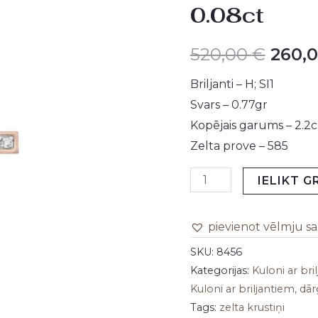
0.08ct
briljantiem
was:
0.08ct
520,0
520,00
€
260,
daudzums
Briljanti – H; SI1
Svars – 0.77gr
Kopējais garums – 2.2
Zelta prove – 585
IELIKT 
pievienot vēlmju s
SKU:
8456
Kategorijas:
Kuloni ar br
Kuloni ar briljantiem, 
Tags:
zelta krustiņi