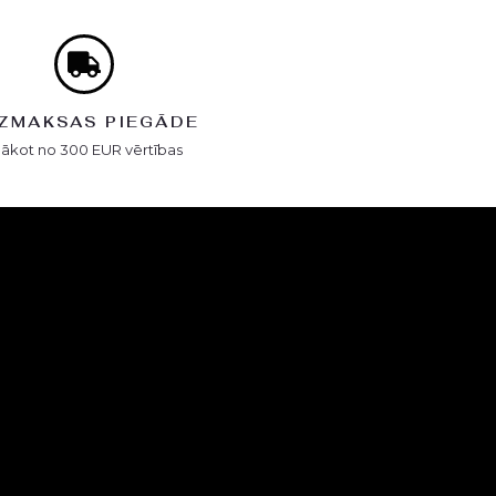
ZMAKSAS PIEGĀDE
Sākot no 300 EUR vērtības