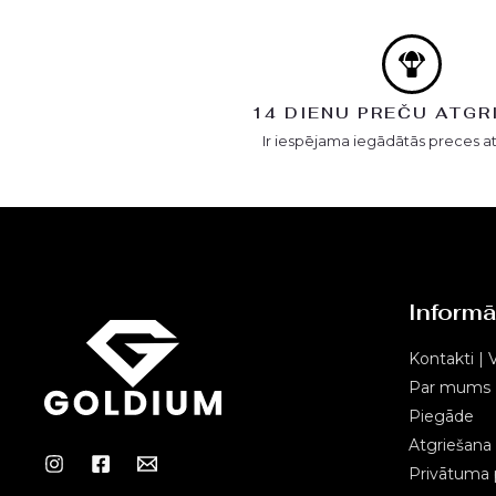
14 DIENU PREČU ATGR
Ir iespējama iegādātās preces a
Informā
Kontakti | V
Par mums
Piegāde
Atgriešana
Privātuma p