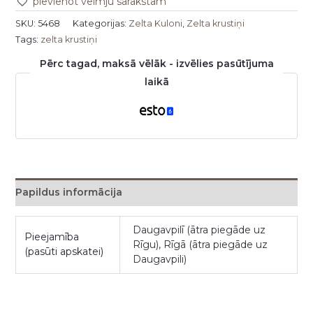
pievienot vēlmju sarakstam
SKU:
5468
Kategorijas:
Zelta Kuloni
,
Zelta krustiņi
Tags:
zelta krustiņi
Pērc tagad, maksā vēlāk - izvēlies pasūtījuma
laikā
Papildus informācija
Daugavpilī (ātra piegāde uz
Pieejamība
Rīgu), Rīgā (ātra piegāde uz
(pasūti apskatei)
Daugavpili)