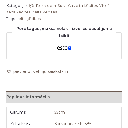
Kategorijas:
Ķēdītes visiem
,
Sieviešu zelta ķēdītes
,
Vīriešu
zelta ķēdītes
,
Zelta Ķēdītes
Tags:
zelta ķēdītes
Pērc tagad, maksā vēlāk - izvēlies pasūtījuma
laikā
pievienot vēlmju sarakstam
Papildus informācija
Garums
55cm
Zelta krāsa
Sarkanais zelts 585