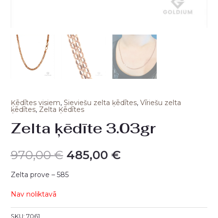
Ķēdītes visiem
,
Sieviešu zelta ķēdītes
,
Vīriešu zelta
ķēdītes
,
Zelta Ķēdītes
Zelta ķēdīte 3.03gr
970,00
€
485,00
€
Zelta prove – 585
Nav noliktavā
SKU:
7061