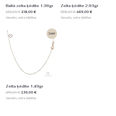
Baltā zelta ķēdīte 1.36gr
Zelta ķēdīte 2.93gr
436,00
€
218,00
€
938,00
€
469,00
€
Sieviešu zelta ķēdītes
Sieviešu zelta ķēdītes
Original
Current
Sale!
price
price
was:
is:
476,00 €.
239,00 €.
Zelta ķēdīte 1.49gr
476,00
€
239,00
€
Sieviešu zelta ķēdītes