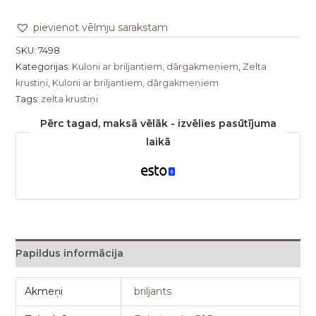
pievienot vēlmju sarakstam
SKU:
7498
Kategorijas:
Kuloni ar briljantiem, dārgakmeņiem
,
Zelta
krustiņi
,
Kuloni ar briljantiem, dārgakmeņiem
Tags:
zelta krustiņi
Pērc tagad, maksā vēlāk - izvēlies pasūtījuma
laikā
Papildus informācija
Akmeņi
briljants