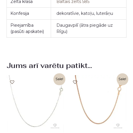
Zelta krāsa
Baltais zelts 585
Konfesija
dekoratīvie, katoļu, luterāņu
Pieejamība
Daugavpilī (ātra piegāde uz
(pasūti apskatei)
Rīgu)
Jums arī varētu patikt…
Original
Current
Original
Current
Sale!
Sale!
price
price
price
price
was:
is:
was:
is:
436,00 €.
218,00 €.
938,00 €.
469,00 €.