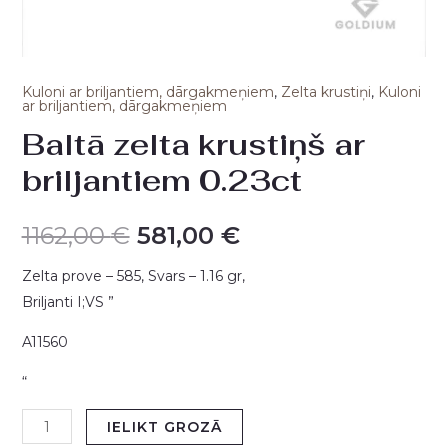
Kuloni ar briljantiem, dārgakmeņiem
,
Zelta krustiņi
,
Kuloni
ar briljantiem, dārgakmeņiem
Baltā zelta krustiņš ar
briljantiem 0.23ct
1162,00
€
581,00
€
Zelta prove – 585, Svars – 1.16 gr,
Briljanti I;VS ”
A11560
“
IELIKT GROZĀ