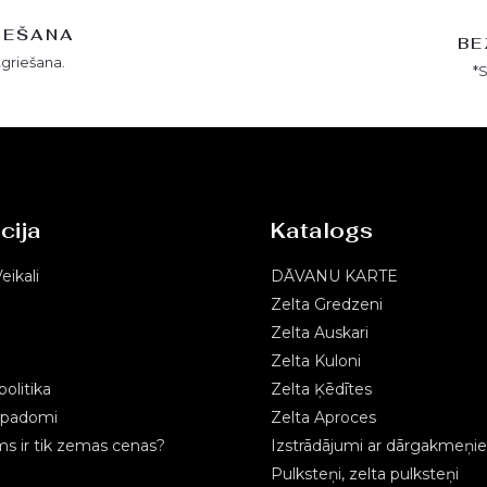
IEŠANA
BE
tgriešana.
*
cija
Katalogs
eikali
DĀVANU KARTE
Zelta Gredzeni
Zelta Auskari
Zelta Kuloni
olitika
Zelta Ķēdītes
s padomi
Zelta Aproces
 ir tik zemas cenas?
Izstrādājumi ar dārgakmeņi
Pulksteņi, zelta pulksteņi