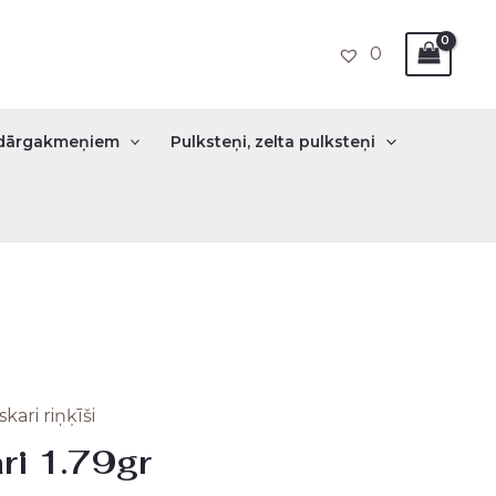
0
r dārgakmeņiem
Pulksteņi, zelta pulksteņi
kari riņķīši
nal
Current
ri 1.79gr
price