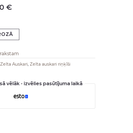
00
€
is:
0 €.
287,00 €.
GROZĀ
arakstam
Zelta Auskari
,
Zelta auskari riņķīši
ā vēlāk - izvēlies pasūtījuma laikā