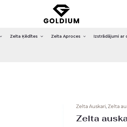
Zelta Ķēdītes
Zelta Aproces
Izstrādājumi a
Zelta Auskari
,
Zelta aus
Zelta
Origi
Zelta auska
auskari
price
1.79gr