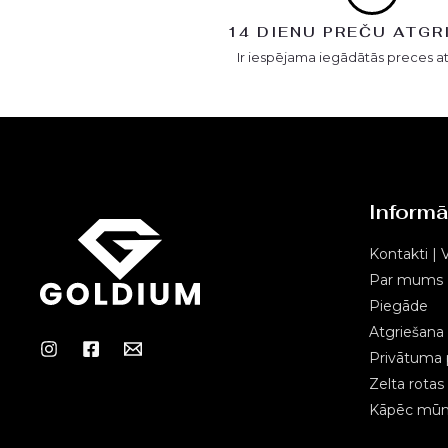
14 DIENU PREČU ATGR
Ir iespējama iegādātās preces a
Informā
Kontakti | V
Par mums
Piegāde
Atgriešana
Privātuma p
Zelta rota
Kāpēc mūms