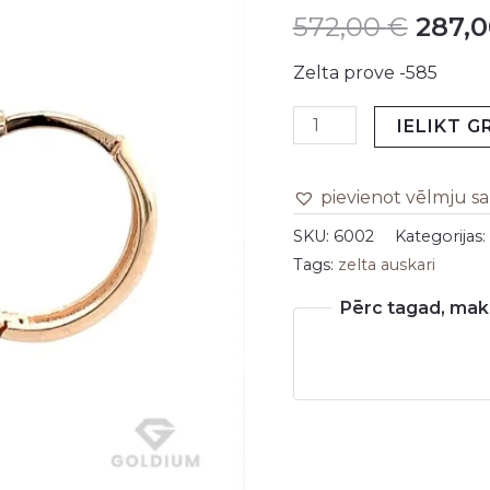
572,00
€
287,
daudzums
was:
Zelta prove -585
572,0
IELIKT 
pievienot vēlmju s
SKU:
6002
Kategorijas:
Tags:
zelta auskari
Pērc tagad, maks