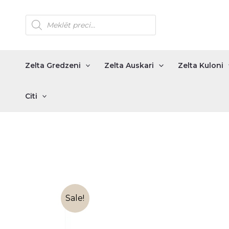
Skip
Products
to
search
content
Zelta Gredzeni
Zelta Auskari
Zelta Kuloni
Citi
Sale!