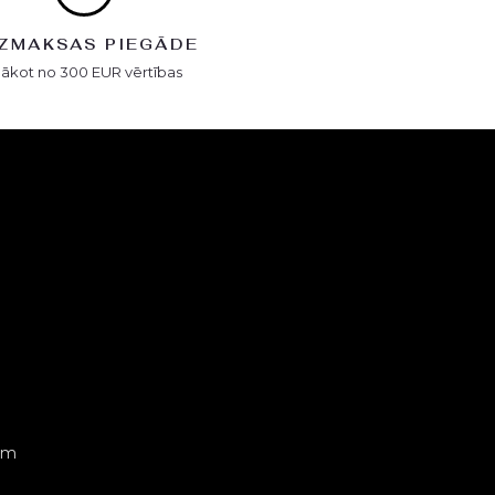
ZMAKSAS PIEGĀDE
Sākot no 300 EUR vērtības
em