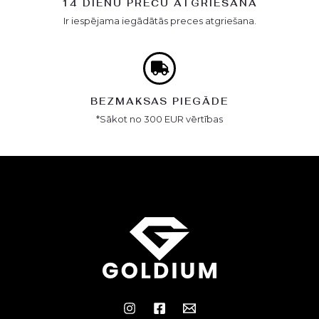
14 DIENU PREČU ATGRIEŠANA
Ir iespējama iegādātās preces atgriešana.
BEZMAKSAS PIEGĀDE
*Sākot no 300 EUR vērtības