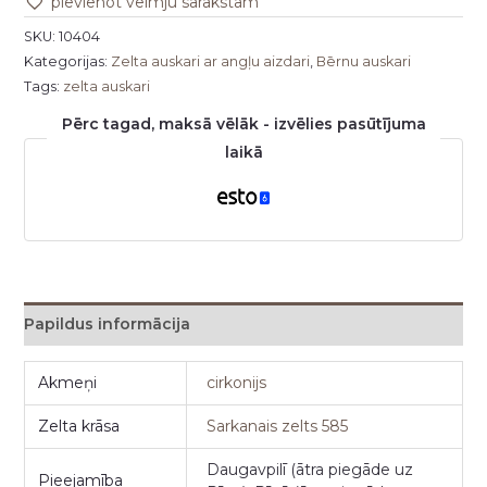
pievienot vēlmju sarakstam
SKU:
10404
Kategorijas:
Zelta auskari ar angļu aizdari
,
Bērnu auskari
Tags:
zelta auskari
Pērc tagad, maksā vēlāk - izvēlies pasūtījuma
laikā
Papildus informācija
Akmeņi
cirkonijs
Zelta krāsa
Sarkanais zelts 585
Daugavpilī (ātra piegāde uz
Pieejamība