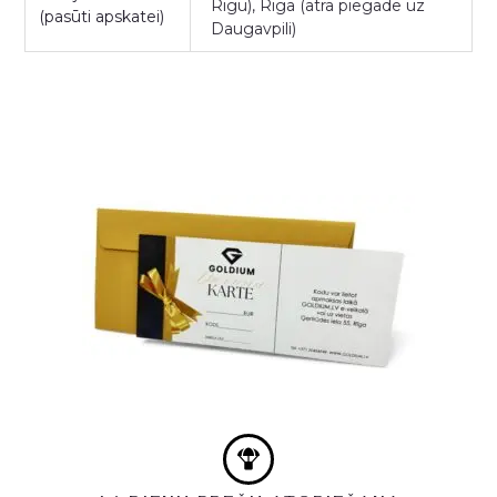
Rīgu), Rīgā (ātra piegāde uz
(pasūti apskatei)
Daugavpili)