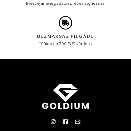
Ir iespējama iegādātās preces atgriešana.
BEZMAKSAS PIEGĀDE
*Sākot no 300 EUR vērtības