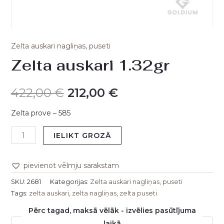
Zelta auskari nagliņas, puseti
Zelta auskari 1.32gr
422,00
€
212,00
€
Zelta prove – 585
IELIKT GROZĀ
pievienot vēlmju sarakstam
SKU:
2681
Kategorijas:
Zelta auskari nagliņas, puseti
Tags:
zelta auskari
,
zelta nagliņas
,
zelta puseti
Pērc tagad, maksā vēlāk - izvēlies pasūtījuma
laikā