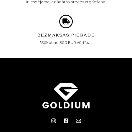
Ir iespējama iegādātās preces atgriešana.
BEZMAKSAS PIEGĀDE
*Sākot no 300 EUR vērtības