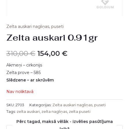
Zelta auskari nagliņas, puseti
Zelta auskari 0.91gr
310,00
€
154,00
€
Akmeņi – cirkonijs
Zelta prove – 585
Slēdzene – ar skrūvēm
Nav noliktavā
SKU:
2703
Kategorijas:
Zelta auskari nagliņas, puseti
Tags:
zelta auskari
,
zelta nagliņas
,
zelta puseti
Pērc tagad, maksā vēlāk - izvēlies pasūtījuma
laikā