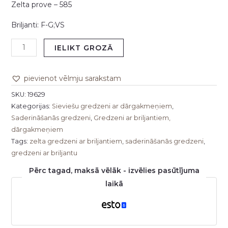
Zelta prove – 585
Briljanti: F-G;VS
IELIKT GROZĀ
pievienot vēlmju sarakstam
SKU:
19629
Kategorijas:
Sieviešu gredzeni ar dārgakmeņiem
,
Saderināšanās gredzeni
,
Gredzeni ar briljantiem,
dārgakmeņiem
Tags:
zelta gredzeni ar briljantiem
,
saderināšanās gredzeni
,
gredzeni ar briljantu
Pērc tagad, maksā vēlāk - izvēlies pasūtījuma
laikā