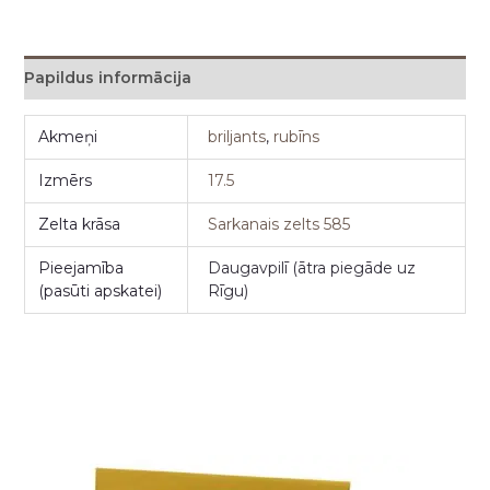
Papildus informācija
Akmeņi
briljants
,
rubīns
Izmērs
17.5
Zelta krāsa
Sarkanais zelts 585
Pieejamība
Daugavpilī (ātra piegāde uz
(pasūti apskatei)
Rīgu)