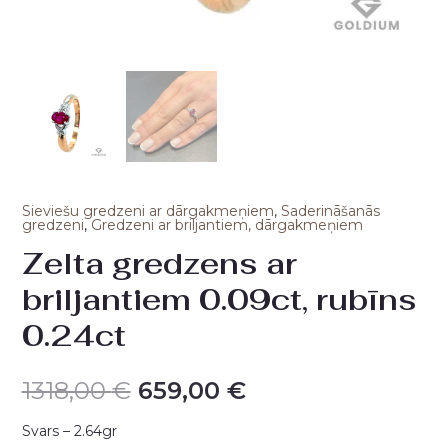
Sieviešu gredzeni ar dārgakmeņiem
,
Saderināšanās
gredzeni
,
Gredzeni ar briljantiem, dārgakmeņiem
Zelta gredzens ar
briljantiem 0.09ct, rubīns
0.24ct
1318,00
€
659,00
€
Svars – 2.64gr