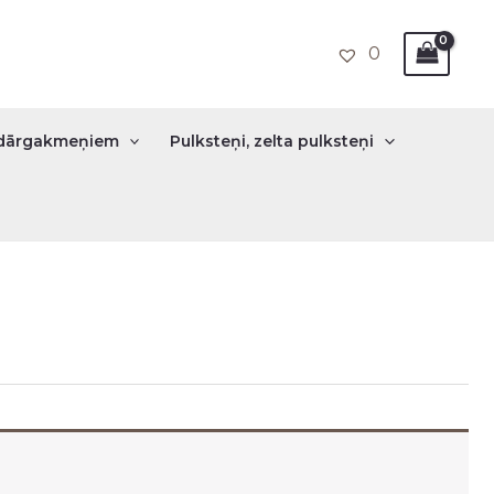
0
r dārgakmeņiem
Pulksteņi, zelta pulksteņi