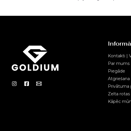
Informā
Kontakti | V
Par mums
Piegāde
Atgriešana
Privātuma p
Zelta rota
Kāpēc mūms