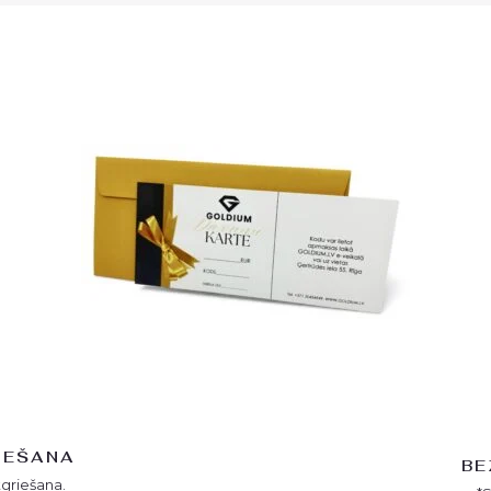
IEŠANA
BE
tgriešana.