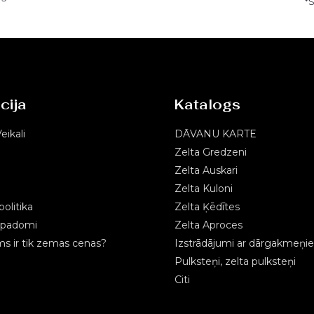
*
cija
Katalogs
eikali
DĀVANU KARTE
Zelta Gredzeni
Zelta Auskari
Zelta Kuloni
olitika
Zelta Ķēdītes
s padomi
Zelta Aproces
 ir tik zemas cenas?
Izstrādājumi ar dārgakmeņi
Pulksteņi, zelta pulksteņi
Citi