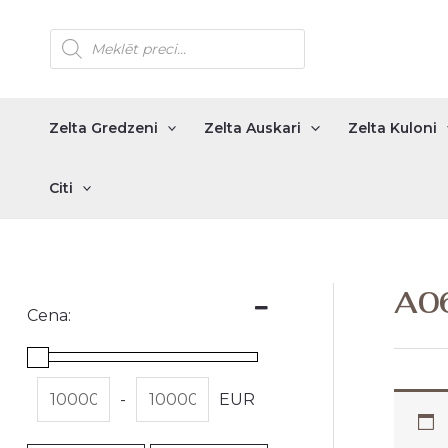
Skip
Products
to
search
content
Zelta Gredzeni
Zelta Auskari
Zelta Kuloni
Citi
A0
Cena:
-
EUR