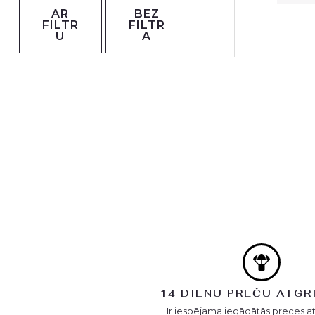
AR
BEZ
FILTR
FILTR
U
A
14 DIENU PREČU ATGR
Ir iespējama iegādātās preces a