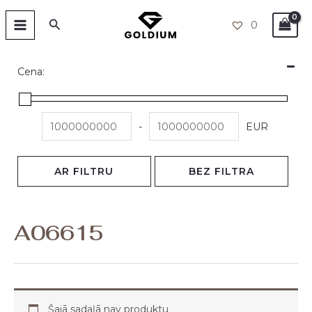
Skip
MAIN
Search
0
to
MENU
content
Cena:
-
EUR
AR FILTRU
BEZ FILTRA
A06615
Šajā sadaļā nav produktu