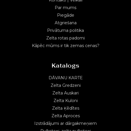
Par mums
Piegāde
Atgriešana
Privātuma politika
Zelta rotas padomi
Kāpēc mūms ir tik zemas cenas?
Katalogs
DĀVANU KARTE
Zelta Gredzeni
Zelta Auskari
Zelta Kuloni
Zelta Ķēdītes
Zelta Aproces
Izstrādājumi ar dārgakmeņiem
Pulksteņi, zelta pulksteņi