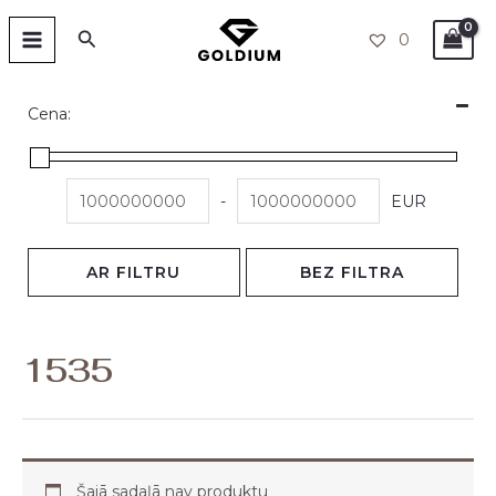
Skip
MAIN
Search
0
to
MENU
content
Cena:
-
EUR
AR FILTRU
BEZ FILTRA
1535
Šajā sadaļā nav produktu