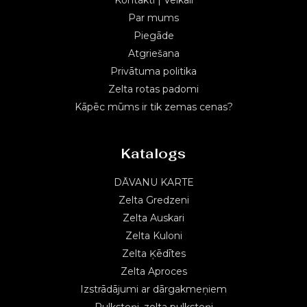
Par mums
Piegāde
Atgriešana
Privātuma politika
Zelta rotas padomi
Kāpēc mūms ir tik zemas cenas?
Katalogs
DĀVANU KARTE
Zelta Gredzeni
Zelta Auskari
Zelta Kuloni
Zelta Ķēdītes
Zelta Aproces
Izstrādājumi ar dārgakmeņiem
Pulksteņi, zelta pulksteņi