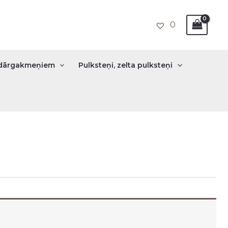
0
r dārgakmeņiem
Pulksteņi, zelta pulksteņi