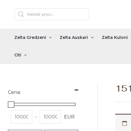
Skip
Products
to
search
content
Zelta Gredzeni
Zelta Auskari
Zelta Kuloni
Citi
15
Cena:
-
EUR