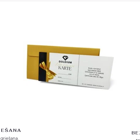
IEŠANA
BE
tgriešana.