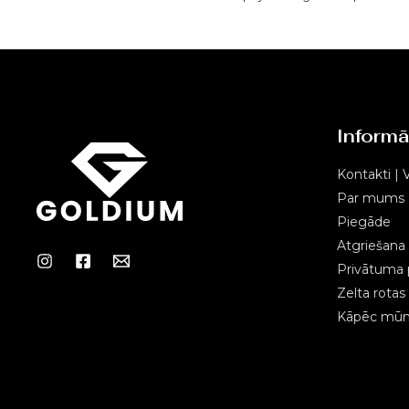
Informā
Kontakti | V
Par mums
Piegāde
Atgriešana
Privātuma p
Zelta rota
Kāpēc mūms