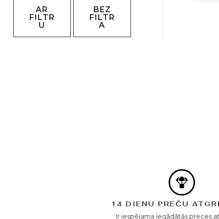
AR
BEZ
FILTR
FILTR
U
A
14 DIENU PREČU ATGR
Ir iespējama iegādātās preces a