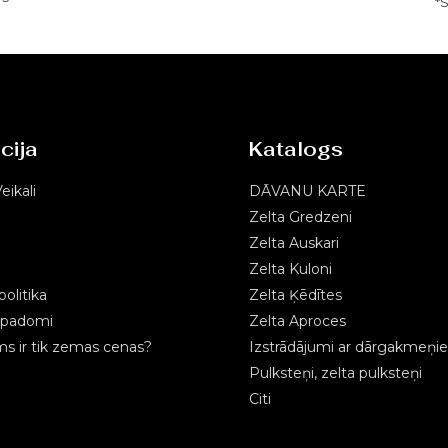
*
cija
Katalogs
eikali
DĀVANU KARTE
Zelta Gredzeni
Zelta Auskari
Zelta Kuloni
olitika
Zelta Ķēdītes
s padomi
Zelta Aproces
 ir tik zemas cenas?
Izstrādājumi ar dārgakmeņi
Pulksteņi, zelta pulksteņi
Citi